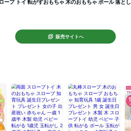
ロープ トイ 転がすおもちゃ 木のおもちゃ ボール 落とし
知育玩具 1歳半 2歳児 プレゼント 1歳 誕生日プレゼン
販売サイトへ