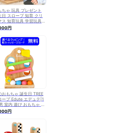
もちゃ 玩具 プレゼント
生日 スロープ 知育 クリ
マス 知育玩具 学習玩具
ビー 女の子 男の子 1歳 木
,000円
 出産祝い 木のおもちゃ
がし遊び 型はめ 指先 ボ
ル スライド 幼児 子供 エ
テ 18か月 1.5歳 Edute
モチャ スロープトイ
REEスロープ ツリースロー
のおもちゃ 誕生日 TREE
ープ Edute エデュテ|1
男 室内 遊び おもちゃ 誕
日プレゼント 男の子 女 2
,000円
 知育玩具 女の子 赤ちゃ
 1歳半 一歳 出産祝い 木製
ール 落とし スロープ 子
幼児 ベビー 孫 長く 使え