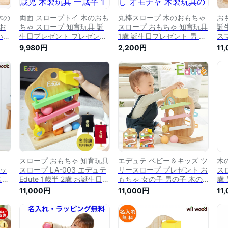
木の
両面 スロープトイ 木のおも
丸棒スロープ 木のおもちゃ
お
 お
ちゃ スロープ 知育玩具 誕
スロープ おもちゃ 知育玩具
誕
い
生日プレゼント プレゼント
1歳 誕生日プレゼント 男 女
ス
子
女の子 出産祝い 赤ちゃん
誕生日 プレゼント 木製 木
ベ
9,980円
2,200円
11
ロ
一歳 1歳半 木製 幼児 ベビー
スロープトイ 幼児 ベビー
製
 お
転がる 1歳児 玉転がし 2歳
子供 転がる ボール 玉転が
転
幼
児 木製玩具 一歳半 1歳 お
し オモチャ 木製玩具
ー
木製
もちゃ トラッカー くるくる
デュ
一歳
スロープ
オ
T
プ
スロープ おもちゃ 知育玩具
エデュテ ベビー＆キッズ ツ
木
ベッ
スロープ LA-003 エデュテ
リースロープ プレゼント お
スロ
スプ
Edute 1歳半 2歳 お誕生日
もちゃ 女の子 男の子 木の
歳 
 男
プレゼント ボールころがし
おもちゃ スロープ おもちゃ
生
11,000円
11,000円
11
プレ
スロープトイ 赤ちゃん 木の
赤ちゃん 知育玩具 1歳 転が
歳
製玩
おもちゃ ギフト ツリースロ
る コロコロ ボール落とし
ん
フ
ープ 保育 室内 木製玩具
お誕生日プレゼント
ボ
ル
供 