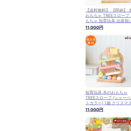
【送料無料】 【即納】 
おもちゃ TREEスロープ
もちゃ 知育玩具 出産祝
誕生日 プレゼント 男の
11,000円
赤ちゃん 子供 女の子 ス
ープ 木製 ボール 落とし
しゃれ ベビー 玉転がし 
児 1歳児 こども 子ども 
玩具 オモチャ 知育 1歳 
エデュテ
知育玩具 木のおもちゃ
TREEスロープ (シャー
トカラー) 1歳 クリスマ
レゼント 6ヶ月 おもちゃ
11,000円
の子 女の子 1歳誕生日
ゼント 木のおもちゃ 木
具 誕生日 クリスマス ギ
ト 名入れ スロープ ボー