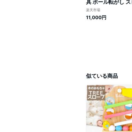
具 ボール転がし ス
転がる 木のおもちゃ
楽天市場
男の子 女の子
11,000円
似ている商品