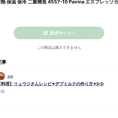
耐熱 保温 保冷 二重構造 4557-10 Pavina エスプレッソ
販売サイトへ
この商品は購入できません
記事
AOI
【料理】リュウジさんレシピ✴︎デブミルクの作り方✴︎▷▷
65