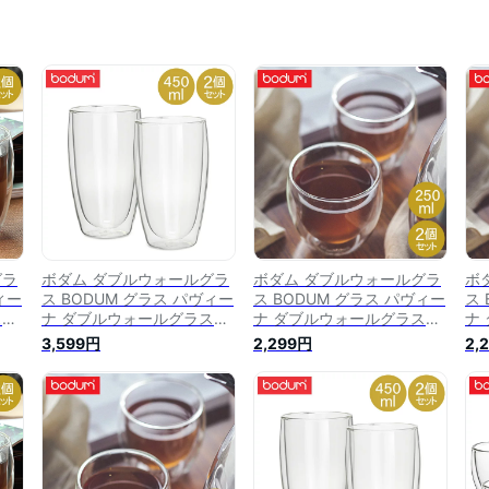
グラ
ボダム ダブルウォールグラ
ボダム ダブルウォールグラ
ボ
ィー
ス BODUM グラス パヴィー
ス BODUM グラス パヴィー
ス 
ス
ナ ダブルウォールグラス
ナ ダブルウォールグラス
ナ
保
450mL 2個セット 耐熱 保
250mL 2個セット 耐熱 保温
25
3,599円
2,299円
2,
10
温 保冷 二重構造 4560-10
保冷 二重構造 4558-10
保冷
ル
Pavina タンブラー ビール
Pavina コップ タンブラー
Pa