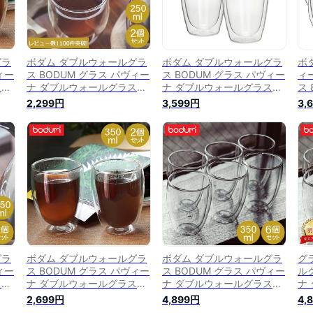
グラ
ボダム ダブルウォールグラ
ボダム ダブルウォールグラ
ボダ
ィー
ス BODUM グラス パヴィー
ス BODUM グラス パヴィー
ィ
ス
ナ ダブルウォールグラス
ナ ダブルウォールグラス
ス 
保
250mL 2個セット 耐熱 保温
450mL 2個セット 耐熱 保
10
2,299円
3,599円
3,
10
保冷 二重構造 4558-10
温 保冷 二重構造 4560-10
熱 
ル
Pavina コップ タンブラー
Pavina タンブラー ビール
グラ
ボダム ダブルウォールグラ
ボダム ダブルウォールグラ
グ
ィー
ス BODUM グラス パヴィー
ス BODUM グラス パヴィー
ル
ス
ナ ダブルウォールグラス
ナ ダブルウォールグラス
ナ
 保温
350mL 2個セット 耐熱 保
350mL 6個セット 耐熱 保
35
2,699円
4,899円
4,
温 保冷 二重構造 4559-10
温 保冷 二重構造 4559-10-
温 