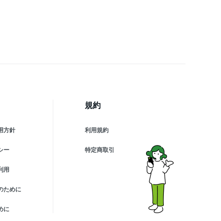
US Pavina タンブラー ビ
ル
規約
用方針
利用規約
シー
特定商取引
利用
のために
めに