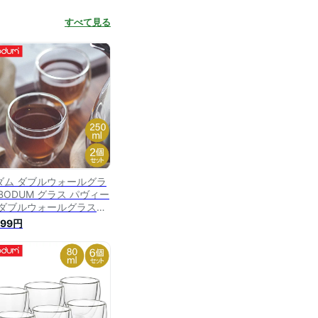
すべて見る
ダム ダブルウォールグラ
BODUM グラス パヴィー
 ダブルウォールグラス
0mL 2個セット 耐熱 保温
299円
 二重構造 4558-10
vina コップ タンブラー