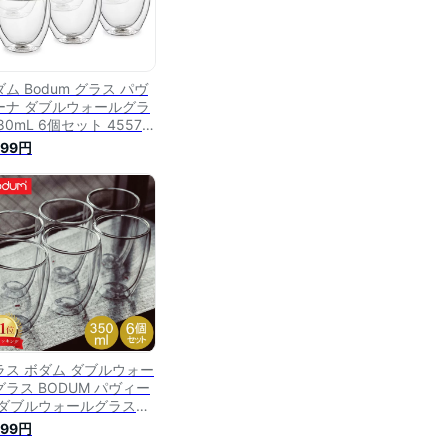
ム Bodum グラス パヴ
ーナ ダブルウォールグラ
80mL 6個セット 4557-
-12 PAVINA 二重構造 耐
699円
保温 Double Wall Glass
ラス ボダム ダブルウォー
グラス BODUM パヴィー
 ダブルウォールグラス
0mL 6個セット 耐熱 保
899円
保冷 二重構造 4559-10-