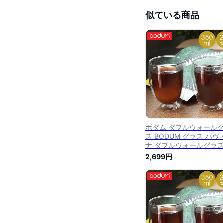
似ている商品
ボダム ダブルウォール
ス BODUM グラス パヴ
ナ ダブルウォールグラ
350mL 2個セット 耐熱 
2,699円
温 保冷 二重構造 4559-
Pavina タンブラー ビー