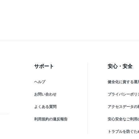
ー
Pavina タンブラー ビール
12US Pavina タンブラー ビ
12
あす楽
ール
ー
サポート
安心・安全
ヘルプ
健全化に資する運
お問い合わせ
プライバシーポリ
よくある質問
アクセスデータの
利用規約の違反報告
安心安全なご利用
トラブルを防ぐた