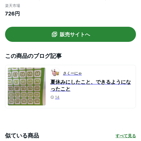
4・5・6歳） [ 川島隆太 ]
楽天市場
726円
販売サイトへ
この商品のブログ記事
さくーにゃ
夏休みにしたこと、できるようにな
ったこと
14
似ている商品
すべて見る