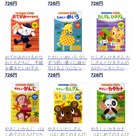
たいお子さまに。
まに。 （はじめての
さまに。 （はじめて
726円
726円
726円
（はじめてのえんぴ
えんぴつちょう2・
のえんぴつちょう
つちょう4・5・6
3・4歳） [ 川島隆太
4・5・6歳） [ 川島
歳） [ 川島隆太 ]
]
隆太 ]
おてがみかけるかな
たのしいめいろ 少し
たしざんひきざん た
おともだちに、手紙
ずつ思い通りに線が
しざんとひきざんの
を書きたいお子さま
引けるようになった
おけいこをしたいお
に。 （はじめてのえ
お子さまに （はじめ
子さまに。 （はじめ
726円
726円
726円
んぴつちょう5・6・
てのえんぴつちょう
てのえんぴつちょう
7歳） [ 川島隆太 ]
3・4・5歳） [ 川島
5・6・7歳） [ 川島
隆太 ]
隆太 ]
やさしいかんじ （は
やさしいたしざん
やさしいカタカナ
じめてのえんぴつち
（はじめてのえんぴ
（はじめてのえんぴ