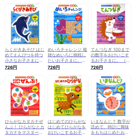
らくがきあそび はじ
めいろチャレンジ 複
てんつなぎ 100まで
めてえんぴつを持つ
雑なめいろに挑戦し
の数字をおけいこす
小さなお子さまに。
たいお子さまに。
るお子さまに。 （は
（はじめてのえんぴ
（はじめてのえんぴ
じめてのえんぴつち
726円
726円
726円
つちょう2・3・4
つちょう5・6・7
ょう4・5・6歳） [
歳） [ 川島隆太 ]
歳） [ 川島隆太 ]
川島隆太 ]
ひらがなカタカナぜ
はじめてのひらがな
いまなんじ？ 数字が
んぶ！ ひらがなとカ
はじめてひらがなを
読めて、時計に興味
タカナをマスターし
おけいこするお子さ
をもちはじめたお子