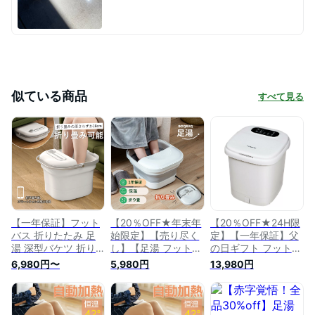
似ている商品
すべて見る
【一年保証】フット
【20％OFF★年末年
【20％OFF★24H限
バス 折りたたみ 足
始限定】【売り尽く
定】【一年保証】父
湯 深型バケツ 折り
し】【足湯 フットバ
の日ギフト フットバ
たたみ PSE認証済 足
ス 折り畳み バケツ
ス たらい 足湯 深型
6,980円〜
5,980円
13,980円
湯器 足温器 足浴器
PSE認証済 足湯器 足
バケツ PSE認証済 足
保温 ボウル つぼ押
温器 足浴器 保温 コ
湯器 足温器 足浴器
し 足湯 足ぽっか フ
ンパクトボウル つぼ
保温 コンパクトボウ
ットケア 足つぼマッ
押し 足つぼ 足湯 足
ル つぼ押し 足つぼ