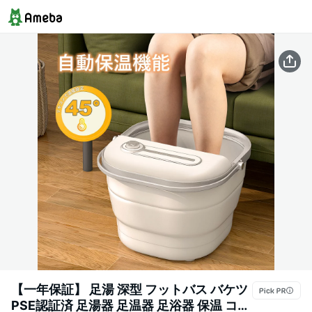
【一年保証】 足湯 深型 フットバス バケツ
PSE認証済 足湯器 足温器 足浴器 保温 コン