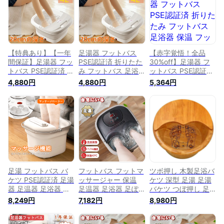
ト 足湯用 足湯グッ
ぽっか フットケア
足湯 足ぽっか フッ
ズ 足湯 自宅 電気 紫
父の日ギフト 足湯バ
トケア バケツ 足つ
外線 電気 暑さ対策
ケツ 足つぼマット
ぼマット 足湯グッズ
熱中症
足湯用 足湯 自宅 電
足湯 自宅 電気 遠 赤
気 紫外線 電気 暑さ
外線 足湯 器 電気
対策
【特典あり】【一年
足湯器 フットバス
【赤字覚悟！全品
間保証】足湯器 フッ
PSE認証済 折りたた
30%off】足湯器 フ
トバス PSE認証済 折
み フットバス 足浴
ットバス PSE認証済
りたたみ フットバス
器 保温 フットバス
折りたたみ フットバ
4,880円
4,880円
5,364円
足浴器 保温 フット
ボウル 42℃恒温 足
ス 足浴器 保温 フッ
バス ボウル 42℃恒
つぼ 足湯 足ぽっか
トバス ボウル 42℃
温 足つぼ 足湯 足ぽ
フットケア 足湯バケ
恒温 足つぼ 足湯 足
っか フットケア 足
ツ 足つぼマット 足
ぽっか フットケア
湯バケツ 足つぼマッ
湯用 足湯グッズ 折
足湯バケツ 足つぼマ
ト 足湯用 足湯グッ
り畳 足湯 自宅 電気
ット 足湯用 足湯グ
ズ 折り畳 足湯 自宅
遠赤外線 電気 母の
ッズ 折り畳 足湯 自
電気 遠赤外線 電気
日 クリスマス プレ
宅 電気 遠赤外線 電
母の日 クリスマス
ゼント ギフト 在宅
気 母の日 クリスマ
プレゼント
休み
ス プレゼント
足湯 フットバス バ
フットバス フットマ
ツボ押し 木製足浴バ
ケツ PSE認証済 足湯
ッサージャー 保温
ケツ 深型 足湯 足湯
器 足温器 足浴器 深
足温器 足浴器 足ぽ
バケツ つぼ押し 足
型 赤外線 器 足つぼ
っか フットケア フ
つぼ 足浴桶 フット
8,249円
7,182円
8,980円
足ぽっか フットケア
ットバスボウル 足湯
バス 足湯器 深めの
足湯バケツ ボウル
バケツ 家庭用 フッ
バケツ 足洗い台 ふ