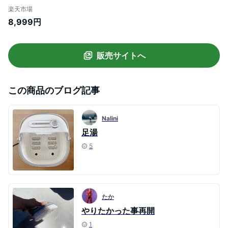
パクトボウル つぼ押し 足つぼ 足湯 足ぽっ
楽天市場
か フットケア 足湯バケツ 足つぼマット 足
8,999円
湯用 足湯グッズ 足湯 自宅 電気 紫外線 電
気 暑さ対策 熱中症
販売サイトへ
この商品のブログ記事
Nalini
足湯
5
たか
やりたかった事再開
1