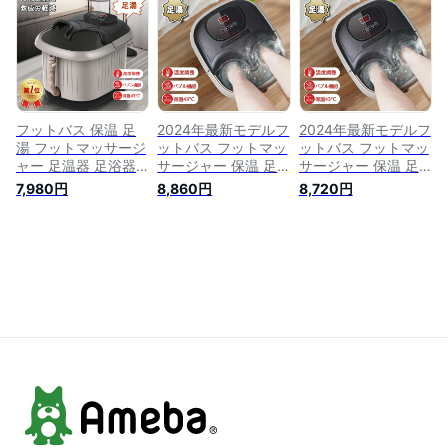
自宅 高級感 多機能
トバス器 足浴グッズ
くらはぎ 保温 マッ
3Dもみ玉 自動保温
電気 足湯 バケツ 深
サージ 厚手 家庭用
機能 急速昇温 キャ
足つぼマット 敬老の
健康バケツ フットマ
スター付き 排水設計
日 プレゼント
ッサージ 足つぼマッ
ト 足湯用 足湯グッ
ズ
フットバス 保温 足
2024年最新モデルフ
2024年最新モデルフ
湯 フットマッサージ
ットバス フットマッ
ットバス フットマッ
ャー 足温器 足浴器
サージャー 保温 足
サージャー 保温 足
足ぽっか フットケア
温器 足浴器 足ぽっ
温器 足浴器 足ぽっ
7,980円
8,860円
8,720円
フットバスボウル 足
か フットケア フッ
か フットケア フッ
湯バケツ 家庭用 フ
トバスボウル 足湯バ
トバスボウル 足湯バ
ットバス器 足浴グッ
ケツ 家庭用 フット
ケツ 家庭用 フット
ズ電気 バケツ 深 足
バス器 足浴グッズ電
バス器 足浴グッズ電
つぼマット 敬老の日
気 足湯 バケツ 深 足
気 足湯 バケツ 深 足
プレゼント＼送料無
つぼマット 敬老の日
つぼマット 敬老の日
料／
プレゼント
プレゼント