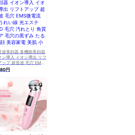
質ケア 毛穴の黒ずみ ギフ
 母の日
音波美顔器 多機能美顔器
オン導入 イオン導出 リフ
アップ 超音波 毛穴 EMS
電流 ほうれい線 光エステ
980円
ED 毛穴 汚れとり 角質ケア
穴の黒ずみ たるみ 顔 美
家電 美肌 小顔 皮膚 ケア
き締め フェイスケア ギフ