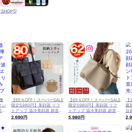
SHOP♡
機
【65％OFF！スーパーSALE
【65％OFF！スーパーSALE
【
オン
限定5980円】美顔器 リフ
限定5980円】美顔器 リフ
最新
美
トアップ 温冷美顔器 超音波
トアップ 温冷美顔器 超音波
台
微
美顔器 1台8役 多機能 毛穴
美顔器 1台8役 多機能 毛穴
顔
2,690円
5,980円
2,
 汚
ケア イオン導入 イオン導出
ケア イオン導入 イオン導出
リ
黒ず
超音波 微電流 光エステ LED
超音波 微電流 光エステ LED
超
プ
毛穴 汚れとり 角質ケア黒ず
毛穴 汚れとり 角質ケア黒ず
光