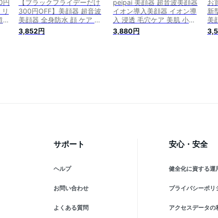
0円
【ブラックフライデーだけ
peipai 美顔器 超音波美顔器
お
 リ
300円OFF】美顔器 超音波
イオン導入美顔器 イオン導
新
超音
美顔器 全身防水 顔 ケア 超
入 浸透 毛穴ケア 美肌 小顔
美
ア
音波 美肌 毛穴ケア ems 角
保湿 フェイスケア 多機能美
美
3,852円
3,880円
3,
微電
質 LED 引き締め イオン導入
顔器 イオン導出 小じわ リ
出
り
イオン導出 多機能 超音波
フトアップ 毛穴ケア 光エス
超音
s
微電流 光エステ LED たるみ
テ 42℃温感 超音波振動
ド
小
黒ずみ ニキビ 汚れとり 角
EMS微電流 角質 毛穴の汚れ
穴
み
質ケア フェイスライン バレ
除去 保湿 母 彼女 プレゼン
の
日
ンタイン プレゼント ギフト
ト
締
サポート
安心・安全
ヘルプ
健全化に資する運
お問い合わせ
プライバシーポリ
よくある質問
アクセスデータの