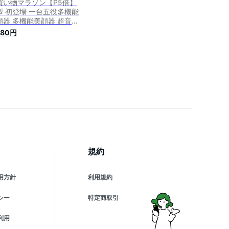
買い物マラソン【P5倍】
型 初登場 一台五役多機能
顔器 多機能美顔器 超音波
顔器 イオン導入 イオン導
580円
リフトアップ 毛穴 美ems
波 光エステ LED レッ
/ブルーライト光線療法 毛
 汚れとり 角質ケア 毛穴
黒ずみ 小顔実現 温感引き
め・顔の輪郭
規約
用方針
利用規約
シー
特定商取引
利用