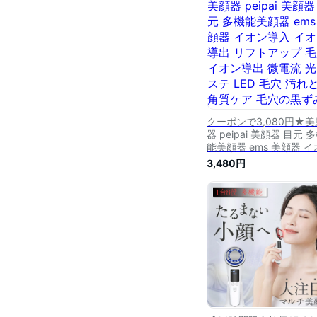
レゼント 母の日 敬老の
クーポンで3,080円★美
器 peipai 美顔器 目元 
能美顔器 ems 美顔器 イ
ン導入 イオン導出 リフ
3,480円
ップ 毛穴 イオン導出 微
流 光エステ LED 毛穴 
とり 角質ケア 毛穴の黒
ギフト プレゼント