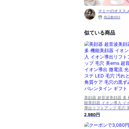
マミーのオススメ
商品数
693
似ている商品
美顔器 超音波美顔器 多 
能美顔器 イオン導入 イ
導出リフトアップ 毛穴 
ems 超音波 イオン導出 
2,980円
電流 光エステ LED 毛穴
れとり 角質ケア 毛穴の
み バレンタイン ギフト 