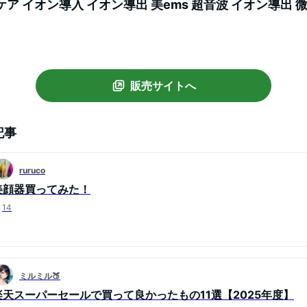
ア イオン導入 イオン導出 美ems 超音波 イオン導出 
汚れとり 角質ケア 毛穴の黒ずみ バレンタイン プレゼント
販売サイトへ
記事
ruruco
美顔器買ってみた！
14
ミルミル🍑
楽天スーパーセールで買って良かったもの11選【2025年度】