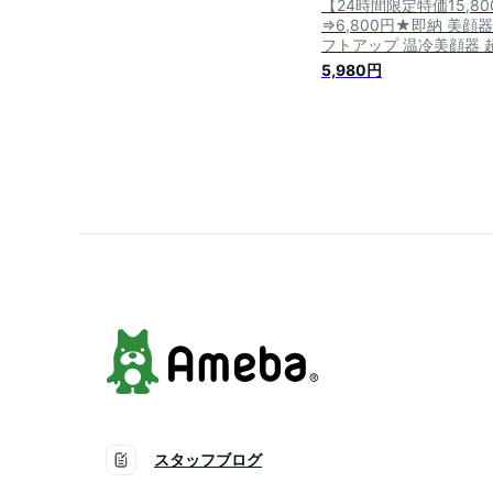
【24時間限定特価15,80
⇒6,800円★即納 美顔器
フトアップ 温冷美顔器 
波美顔器 多機能 毛穴ケ
5,980円
イオン導入 イオン導出
流 光エステ LED 汚れと
角質ケア黒ずみ 目元 em
温熱 たるみ ほうれい線 
顔 冷却ケア 毛穴の黒ず
誕生日 プレゼント 母の
便利
スタッフブログ