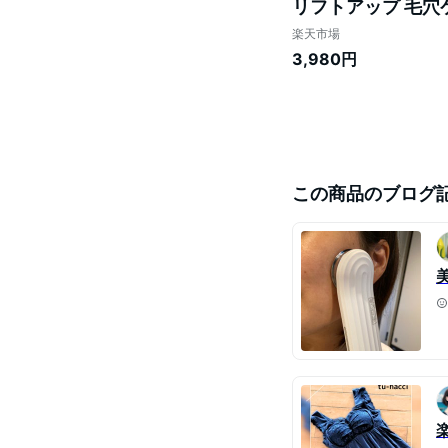
リフトアップ 毛穴ケ
ステ LED 毛穴 
楽天市場
3,980円
この商品のブログ