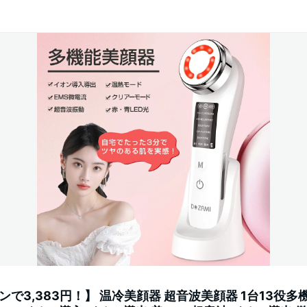
で3,383円！】 温冷美顔器 超音波美顔器 1台13役多