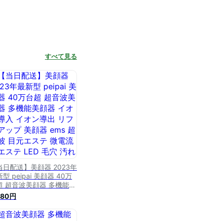
すべて見る
当日配送】美顔器 2023年
型 peipai 美顔器 40万
超 超音波美顔器 多機能美
器 イオン導入 イオン導出
980円
フトアップ 美顔器 ems
音波 目元エステ 微電流
エステ LED 毛穴 汚れとり