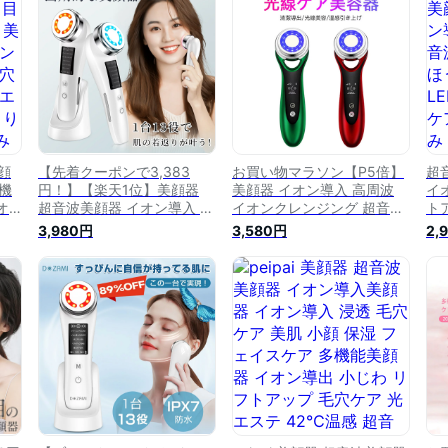
日
み プレゼント 目元ems た
み プレゼント 目元 ems た
角
るみ ほうれい線 小顔 冷却
るみ ほうれい線 小顔 冷却
ト
ケア 使い続け 効果を実感
ケア 使い続け 効果を実感
顔
【先着クーポンで3,383
お買い物マラソン【P5倍】
超
多機
円！】【楽天1位】美顔器
美顔器 イオン導入 高周波
イ
オ
超音波美顔器 イオン導入 イ
イオンクレンジング 超音波
ト
トア
オン導出 温冷美顔器 多機能
美顔器 イオン導入美顔器 シ
微
3,980円
3,580円
2,
電
美顔器 イオン導入器 リフト
ミ 毛穴 たるみ ほうれい線
L
汚れ
アップ 毛穴ケア 目元 光エ
多機能美顔器 イオン導出リ
毛
ずみ
ステ 小顔 EMS ほうれい線
フトアップ 超音波 イオン導
容
たるみ 目元ケア LED 美容家
出 光エステ LED クレンジン
引
電 引き締め グッズ 角質ケ
グ 充電式 美肌 毛穴ケア 毛
ト
ア 口元ケア しわ フェイス
穴汚れ