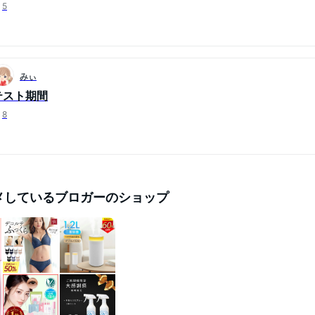
5
みぃ
テスト期間
8
メしているブロガーのショップ