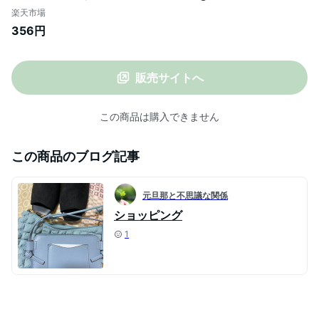
ブリーズ(febreze)】
楽天市場
356円
販売サイトへ
この商品は購入できません
この商品のブログ記事
元旦那と不思議な関係
ショッピング
1