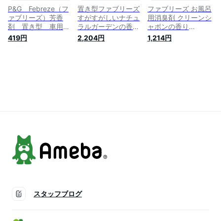
P&G Febreze（フ
置き型ファブリーズ
ファブリーズ お風呂
ァブリーズ）芳香
すがすがしいナチュ
用消臭剤 クリーンシ
剤 置き型 車用
ラルガーデンの香り
ャボンの香り
アクアスカッシュの
つけかえ用 消臭剤
(7.3ml×2個入)【ファ
419円
2,204円
1,214円
香り 130g〔消臭
(130g*2コ入*3コセ
ブリーズ(febreze)】
剤・芳香剤〕
ット)【wis07】
【lrm06】【ファブ
リーズ(febreze)】
スタッフブログ