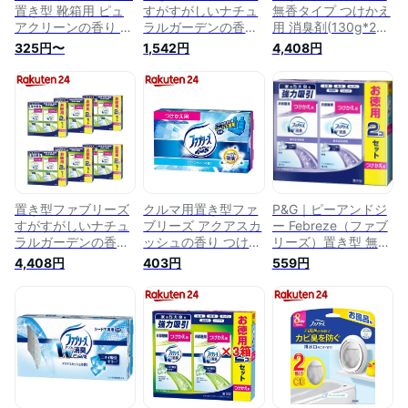
置き型 靴箱用 ピュ
すがすがしいナチュ
無香タイプ つけかえ
アクリーンの香り 本
ラルガーデンの香り
用 消臭剤(130g*2コ
体 130g
つけかえ用 消臭剤
入*6箱セット)【ファ
325円〜
1,542円
4,408円
(130g*2個入*2箱セ
ブリーズ(febreze)】
ット)【ファブリーズ
(febreze)】
置き型ファブリーズ
クルマ用置き型ファ
P&G｜ピーアンドジ
すがすがしいナチュ
ブリーズ アクアスカ
ー Febreze（ファブ
ラルガーデンの香り
ッシュの香り つけか
リーズ）置き型 無香
つけかえ用 消臭剤
え用(130g)【ファブ
タイプ つけかえ用
4,408円
403円
559円
(130g*2コ入*6箱セ
リーズ(febreze)】
（130g×2個） 〔消
ット)【wis07】【フ
臭剤・芳香剤〕
ァブリーズ
【rb_pcp】
(febreze)】