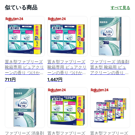
似ている商品
すべて見る
置き型ファブリーズ
置き型ファブリーズ
ファブリーズ 消臭剤
靴箱専用 ピュアクリ
靴箱専用 ピュアクリ
置き型 靴箱用 ピュ
ーンの香り つけかえ
ーンの香り つけかえ
アクリーンの香り 本
用(130g*2個入)【フ
用(130g*2個入*2箱
体 130g
711円
1,447円
ァブリーズ
セット)【ファブリー
(febreze)】
ズ(febreze)】
ファブリーズ 消臭剤
置き型ファブリーズ
置き型ファブリーズ