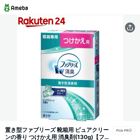
置き型ファブリーズ 靴箱用 ピュアクリー
ンの香り つけかえ用 消臭剤(130g)【ファ