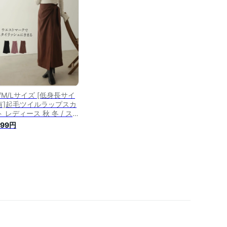
ングスカート タイトスカ
ト カットジョーゼット 春
秋 冬[mb]
/M/Lサイズ [低身長サイ
有]起毛ツイルラップスカ
 レディース 秋 冬 / ス
ート ラップスカート ロン
299円
スカート 起毛ツイル タイ
スカート 低身長向けSサ
ズ対応 秋冬