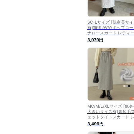
SC-Lサイズ [低身長サ
有]前後2WAYポップコー
ナロースカート レディ
秋 冬 / スカート ナロー
3,979円
ート Iラインスカート タ
トスカート ロングスカ
バックスリットセットア
プ対応
MC/M/L/XLサイズ [低身
大きいサイズ有]裏起毛
ェットタイトスカート 
ィース 秋 冬 / スカート 
3,499円
カート スカート スウェ
スカート ロングスカート