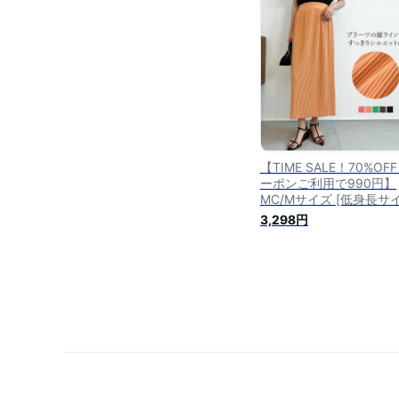
ロースカート Iラインス
ト タイトスカート
【TIME SALE！70%OF
ーポンご利用で990円】
MC/Mサイズ [低身長サ
有]プリーツバックスリッ
3,298円
ラインスカート レディ
春 夏 / スカート Iライン
カート ロングスカート 
ースカート バックスリ
プリーツ Cサイズ 低身