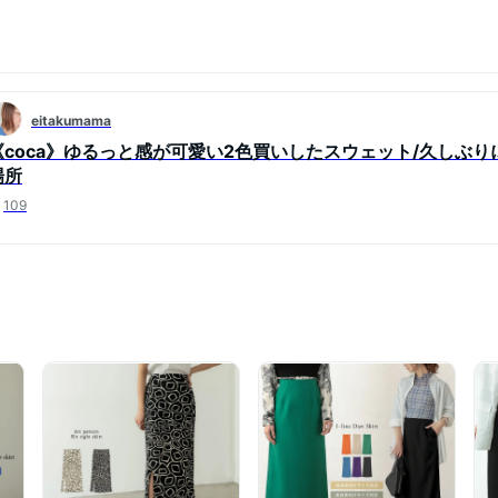
eitakumama
《coca》ゆるっと感が可愛い2色買いしたスウェット/久しぶ
場所
109