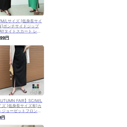
/M/Lサイズ [低身長サイ
有]ポンチサイドジップ
WAYタイトスカート レデ
ス 春 夏 / スカート ロ
999円
グスカート タイトスカー
2WAY ポンチ ストレッチ
ンチ イージーケア 低身長
UTUMN FAIR】SC/M/L
イズ [低身長サイズ有]カ
トジョーゼットフロント
リットロングスカート レ
9円
ィース / スカート スリッ
スカート ナロースカート