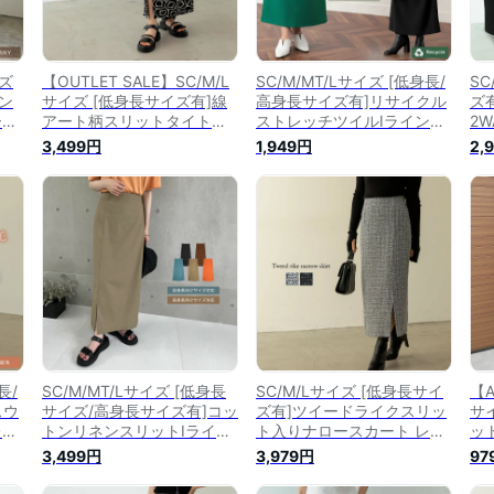
イズ
【OUTLET SALE】SC/M/L
SC/M/MT/Lサイズ [低身長/
SC
ン
サイズ [低身長サイズ有]線
高身長サイズ有]リサイクル
ズ
ース
アート柄スリットタイトス
ストレッチツイルIラインス
2
スカ
カート レディース 春 夏 /
カート レディース 春 夏 /
ィー
3,499円
1,949円
2,
イ
スカート タイトスカート I
スカート タイトスカート ナ
ン
ート
ラインスカート ナロースカ
ロースカート Iライン リサ
ト 
ッ
ート スリットスカート フロ
イクルツイル サステナブル
ポ
ントスリット アート柄 幾何
保湿 オフィスカジュアル
学柄
長/
SC/M/MT/Lサイズ [低身長
SC/M/Lサイズ [低身長サイ
【A
スウ
サイズ/高身長サイズ有]コッ
ズ有]ツイードライクスリッ
サ
レデ
トンリネンスリットIライン
ト入りナロースカート レデ
ッ
ス
スカート レディース 春 夏 /
ィース 秋 冬 / スカート タ
ス
3,499円
3,979円
97
ット
スカート タイトスカート I
イトスカート ツイード スリ
デ
 ナ
ライン スリットスカート セ
ットスカート オフィスカジ
ト