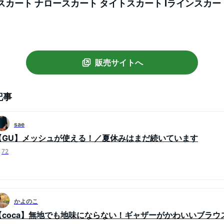
/ スカート ナロースカート タイトスカート Iラインスカー
ット 通勤 オフィスカジュアル[mb]
販売サイトへ
記事
sae
【GU】メッシュが使える！／夏休みはまだ続いています
72
かよのこ
【coca】無地でも地味にならない！ギャザーがかわいいブラウ