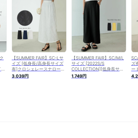
カー
ットアップ 低身長 高身長
ュアル オケージョン セット
ロ
アップ
ー
夏 
Fク
【SUMMER FAIR】SC-Lサ
【SUMMER FAIR】SC/M/L
SC
イズ [低身長/高身長サイズ
サイズ [2022S/S
ズ
イズ
有]クロシェレースナロース
COLLECTION][低身長サイ
ート
トI
カート レディース 春 夏 /
ズ有]カットジャガードバッ
カ
3,039円
1,749円
4,
ース
スカート ナロースカート ロ
クスリットスカート レディ
グ
ス
ングスカート オケージョン
ース 春 夏 / スカート ロン
ト
ナロ
セレモニー 結婚式 オフィス
グスカート スリットスカー
イ
ット
カジュアル 通勤 セットアッ
ト Iライン バックスリット
長
プ