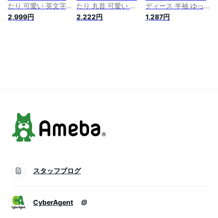
ツ ロング 白 トップ
たり 可愛い 英文字
たり 丸首 可愛い 無
ディース 半袖 ゆっ
ス 夏 (L/26 グレー)
丸首 大きいサイズ
地 シンプル 半袖 大
たり ティーシャツ
2,999円
2,222円
1,287円
半袖 おしゃれ 春 夏
きいサイズ ギャザー
丸首 かわいい ビッ
ゆったりtシャツレデ
ドロスト tシャツ 大
クtシャツ 韓国 無地
ィース ティーシャツ
きめTシャツ ゆった
カットソー ゆったり
tシャツ 大きめTシャ
りtシャツレディース
tシャツ 薄手 おしゃ
ツ ゆるtシャツ かっ
オーバーサイズ おし
れ トップス カジュ
こいい ビッグシルエ
ゃれ レディースTシ
アル ファッション
ットTシャツ 韓国 オ
ャツ半袖 ティーシャ
大きいサイズ
ーバーサイズ 半袖T
ツ チュニックTシャ
シャツ LUEA027(M-
ツ LUEA006(2色M-
4XL)
4XL)
スタッフブログ
CyberAgent