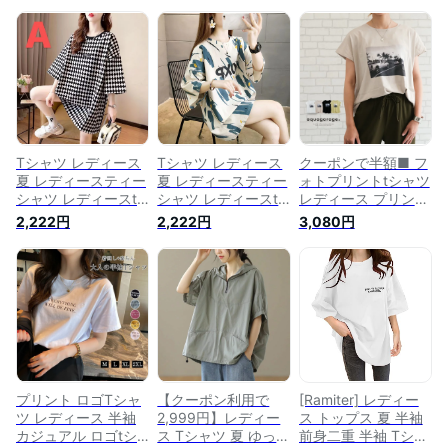
Tシャツ レディース
Tシャツ レディース
クーポンで半額■ フ
夏 レディースティー
夏 レディースティー
ォトプリントtシャツ
シャツ レディースt
シャツ レディースt
レディース プリント
シャツ半袖 半袖tシ
シャツ半袖 柄tシャ
t シャツ 夏 M フォト
2,222円
2,222円
3,080円
ャツ 柄tシャツ 柄ト
ツ 柄トップス 半袖t
tシャツ 半袖 プリン
ップス チェック柄
シャツ 半袖ティーシ
トtシャツ 半袖tシャ
半袖ティーシャツ ゆ
ャツ ゆったり 半袖
ツ おしゃれ 半袖ト
ったり 半袖 カジュ
カジュアル 英文字
ップス レディースt
アル 可愛い 薄手 総
可愛い 薄手 丈長め
シャツ半袖 プルオー
柄 おしゃれ オシャ
総柄 おしゃれ オシ
バー レディース半袖
レ お洒落 丸首 トッ
ャレ お洒落 丸首 ト
レディースティーシ
プス ホワイト グレ
ップス ホワイト グ
ャツ レディースティ
ー LUEA004
レー M L XL 2XL
シャツ
SLUB054
プリント ロゴTシャ
【クーポン利用で
[Ramiter] レディー
ツ レディース 半袖
2,999円】レディー
ス トップス 夏 半袖
カジュアル ロゴtシ
ス Tシャツ 夏 ゆった
前身二重 半袖 Tシャ