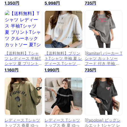
ャツ レディース お
り トップス お洒落
ツ カットソー リブ t
1,350円
5,998円
735円
しゃれ プリントtシ
トップス 夏シャツレ
シャツ レディース
ャツ 韓国 トップス
ディース 夏服レディ
トップス 夏 半袖 半
レディース きれいめ
ース おしゃれ ゆっ
袖 ゆったり レディ
トップス 春夏 カッ
たりTシャツレディ
ース トップス 夏 半
トソー ゆったり 黒
ース トップス レデ
袖 半袖 Tシャツ ゆっ
白 グレーイエロー
ィースティーシャツ
たり tシャツ プリン
ピンク コットン 薄
レディーストップス
ト オーバーサイズ
手 大人 可愛い 丸首
クール 無地 シンプ
着痩せ ティーシャツ
シンプル
ル フード付き カジ
ファッション 韓国風
ュアル 薄手 半袖
ビックtシャツ ロン
【送料無料】Tシャ
【送料無料】プリン
[Ramiter] パーカー T
グ 白 トップス 夏
ツ レディース 半袖T
トTシャツ 半袖 夏 レ
シャツ カットソー
(L/27 ホワイト)
シャツ 夏 プリントT
ディース Tシャツ ク
フード 付き 半袖 薄
シャツ クルーネック
ルーネック サマーT
手 6分袖 フーディー
1,160円
1,990円
735円
カットソー 夏Tシャ
シャツ おしゃれ 白t
レディース トップス
ツ クルーネック お
レトロ 半袖Tシャツ
夏 半袖 tシャツ レデ
しゃれ サラサラ サ
夏Tシャツ 英字プリ
ィース トップス 夏
マーTシャツ 半袖 ゆ
ント シンプル トッ
半袖 半袖 ゆったり
ったり 英字プリント
プス 薄手 カジュア
レディース トップス
トップス 薄手 カジ
ル プルオーバー ブ
夏 半袖 半袖 Tシャツ
ュアル ブラック ホ
ラック ホワイト オ
ゆったり tシャツ プ
ワイト ブルー ベー
レンジ グリーン
リント オーバーサイ
ジュ
ズ 着痩せ ティーシ
ャツ ファッション
レディース Tシャツ
レディース Tシャツ
[Papolow] ビッグシ
韓国風 ビックtシャ
トップス 春夏 ゆっ
トップス 春 夏 ゆっ
ルエット tシャツ レ