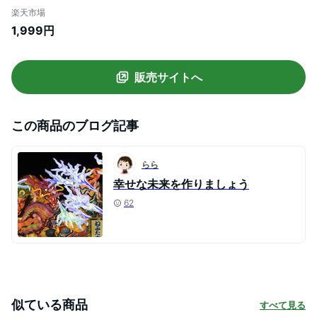
半袖ティーシャツ ゆったり 半袖 カジュア
楽天市場
ル 可愛い 薄手 プリント おしゃれ オシャレ
1,999円
お洒落 丸首 トップス ホワイト ブラック 紺
色 ピンク グリーン イエロー LUDA137
販売サイトへ
この商品のブログ記事
らら
幸せな未来を作りましょう
62
似ている商品
すべて見る