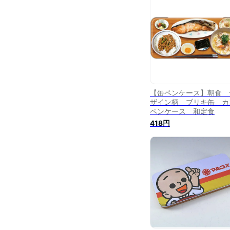
【缶ペンケース】朝食 
ザイン柄 ブリキ缶 カ
ペンケース 和定食
418円