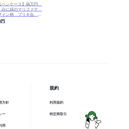
缶ペンケース】偽万円
 白に緑のマリファナ
ザイン柄 ブリキ缶 カ
ペンケース
8円
規約
用方針
利用規約
シー
特定商取引
利用