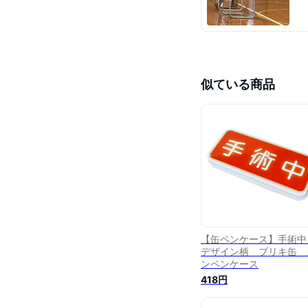
似ている商品
【缶ペンケース】手術
デザイン柄 ブリキ缶 
ンペンケース
418円