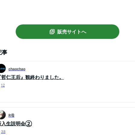
販売サイトへ
記事
chaochao
『哲仁王后』観終わりました。
12
R母
新入生説明会②
38