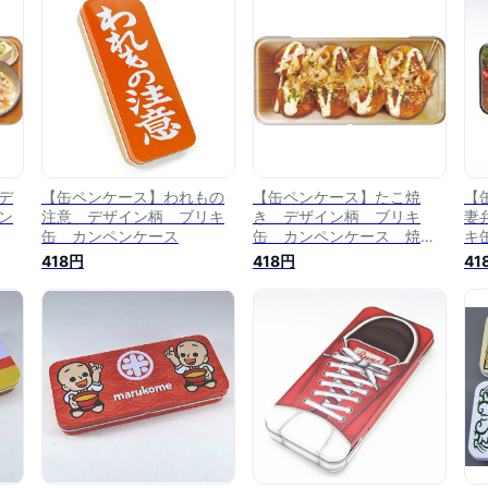
デ
【缶ペンケース】われもの
【缶ペンケース】たこ焼
【
ン
注意 デザイン柄 ブリキ
き デザイン柄 ブリキ
妻
缶 カンペンケース
缶 カンペンケース 焼き
キ
たてのたこやき
LO
418円
418円
41