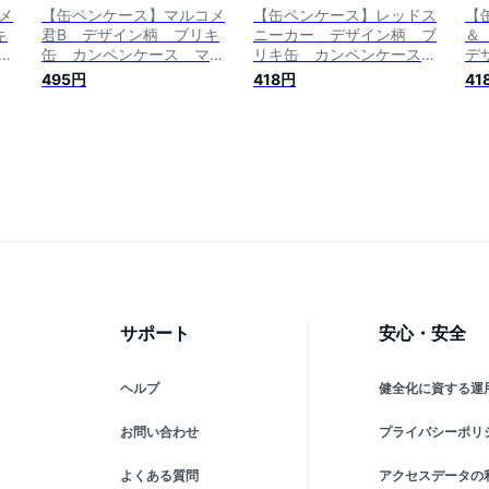
メ
【缶ペンケース】マルコメ
【缶ペンケース】レッドス
【
キ
君B デザイン柄 ブリキ
ニーカー デザイン柄 ブ
＆
ル
缶 カンペンケース マル
リキ缶 カンペンケース 4
デ
コメ味噌承認
面が靴のデザイン
ン
495円
418円
41
サポート
安心・安全
ヘルプ
健全化に資する運
お問い合わせ
プライバシーポリ
よくある質問
アクセスデータの