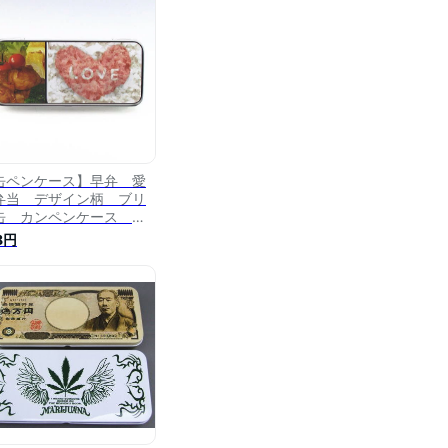
缶ペンケース】早弁 愛
弁当 デザイン柄 ブリ
缶 カンペンケース
VE
8円