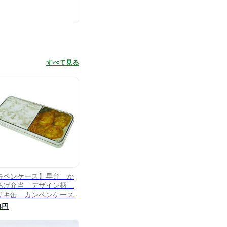
すべて見る
缶ペンケース】早弁 か
あげ弁当 デザイン柄
リキ缶 カンペンケース
8円