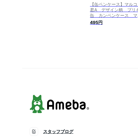
【缶ペンケース】マルコ
君A デザイン柄 ブリ
缶 カンペンケース マ
コメ味噌承認
495円
スタッフブログ