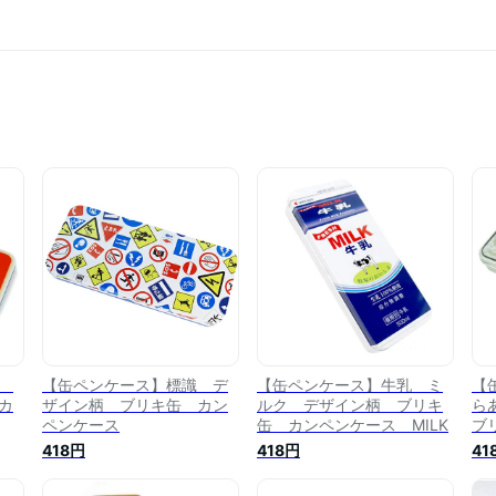
中
【缶ペンケース】標識 デ
【缶ペンケース】牛乳 ミ
【
カ
ザイン柄 ブリキ缶 カン
ルク デザイン柄 ブリキ
ら
ペンケース
缶 カンペンケース MILK
ブ
418円
418円
41