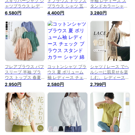
スキッパーシャツ シ
トブラウス トップス
半袖 レディース ス
ャツブラウス レディ
ブラウス シャツ 五
タンドカラーシャツ
ース トップス 春 夏
分袖 七分袖 綿 綿
五分袖 ブラウス シ
6,580円
4,400円
3,280円
白 七分袖 五分袖 パ
100 パフスリーブ ボ
ャツ 大きいサイズ
フスリーブ 大きいサ
リューム袖 バルーン
ゆったり 半袖シャツ
イズ 透け感 ゆった
袖 バンドカラー ス
シャツ 5分袖 夏 ブラ
り バンドカラー ス
タンドカラー
ウス シャツブラウス
タンドカラー 小花柄
トップス スタンドカ
大人可愛い カジュア
ラー 薄手 ゆるシャ
ル
ツ カジュアル
フレアブラウス パフ
コットンシャツ ブラ
シャツ / レース でヘ
スリーブ 半袖 ブラ
ウス 夏 ボリューム
ルシーに肌見せを楽
ウス トップス 春夏
袖 レディース チェ
しむ。 レディース
半袖シャツ レディー
ック ブラウス スタ
トップス ブラウス
2,950円
2,580円
2,799円
ス 半袖ブラウス お
ンドカラー シャツ
半袖 半そで 五分袖
しゃれ シャツブラウ
綿ガーゼ 大人可愛い
パフスリーブ バンド
ス ショート丈ブラウ
トップス パフスリー
カラー シアーシャツ
ス 前開き シャツ フ
ブシャツ 大きいサイ
シアー 透け感 薄手
レア 春シャツ ショ
ズ ゆったり 柔らか
羽織り 大きいサイズ
ート丈 スタンドカラ
カジュアル おしゃれ
ゆったり ナチュラル
ー バンドカラー ギ
ネイビー ベージュ
夏 【メール便可22】
ャザー カジュアル
グレー 送料無料
◆レース パフスリー
ブシャツ