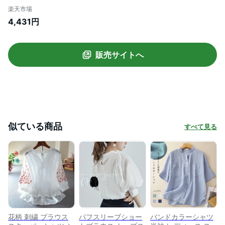
ブ 五分袖 大きいサイズ 韓国 ファッション
楽天市場
レトロ バンドカラー スタンドカラー 大人
4,431円
可愛い km
販売サイトへ
似ている商品
すべて見る
花柄 刺繍 ブラウス
パフスリーブショー
バンドカラーシャツ