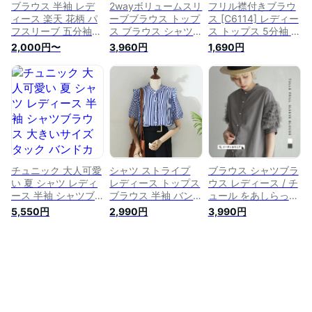
ブラウス 半袖 レデ
2wayボリュームスリ
フリル襟付きブラウ
ィース 楽天 花柄 パ
ーブブラウス トップ
ス [C6114] レディー
フスリーブ 五分袖
ス ブラウス シャツ
ス トップス 5分袖 フ
スタンドカラー ゆっ
長袖 2way 前後着用
リル 衿付き バンド
2,000円〜
3,960円
1,690円
たり 大きいサイズ
パフスリーブ ボリュ
カラー シャツ パフ
かわいい おしゃれ
ーム袖 バルーン袖
スリーブ フェミニン
きれいめ 上品 オフ
バンドカラー スタン
白 夏 大人 きれいめ
ィスカジュアル 通勤
ドカラー
カジュアル 着回し
オフィス 大人 カジ
体型カバー 半袖 五
ュアル オシャレ 可
分袖 オフィス 通勤
愛い 女性 女子 トッ
デイリー M シンプル
プス レディースファ
無地
ッション
チュニック 大人可愛
シャツ ストライプ
ブラウス シャツブラ
い 夏 シャツ レディ
レディース トップス
ウス レディース / チ
ース 半袖 シャツブ
ブラウス 半袖 バン
ュール をあしらった
ラウス 大きいサイズ
ドカラー スタンドカ
パフスリーブ が目を
5,550円
2,990円
3,990円
タック バンドカラー
ラー 薄手 フリル ゆ
惹く。トップス シャ
七分袖 ロングシャツ
ったり 春 夏 秋 柄 ス
ツ 羽織り 羽織 半袖
リネン 羽織 七分袖
トライプ柄 バンドカ
半そで 五分袖 スタ
アウター ライトアウ
ラーシャツ
ンドカラー フリル
ター 前開け ボタン
ボリューム袖 綿混
止め 2WAY トップス
コットン混 夏 【メ
前後差 大きいサイズ
ール便可22】◆チュ
スタンドカラー
ールフリル袖 ブラウ