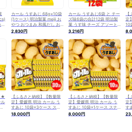
菓
カール うすあじ 68g×10袋
カール うすあじ6袋 と チー
【
s)
(1ケース) 明治製菓 meiji お
ズ味6袋の合計12袋 明治製
定
合計
やつ おつまみ 和風だし お
菓 うす味 チーズ アソート 2
1
 チ
出汁 西日本限定販売 地域限
種類セット meiji 明治 スナ
セ
2,830円
3,216円
8,
 ス
定販売 箱買い まとめ買い
ック菓子 お菓子 おやつ 西
定
つ
ノンフライ スナック菓子 イ
日本限定 販売地域限定 帰省
まみ
 帰
ベント クリスマス プレゼン
お土産 ノンフライ 人気 プ
ー
ト 帰省 お土産 プレゼント
レゼント ケース売り 送料無
ンフ
送料無料 ☆9【6310】
料 ☆9【6310】
】★
【ふるさと納税】【数量限
【ふるさと納税】【数量限
【
ール
定】愛媛県 明治 カール う
定】愛媛県 明治 カール う
定
5袋
すあじ 10袋×3ケース スナ
すあじ 10袋×1ケース スナ
す
や
ック菓子 セット 送料無料
ック菓子 セット 送料無料
ッ
18,000円
8,000円
23
子
西日本限定 まとめ買い お菓
西日本 限定 まとめ買い お
西
お祭
子 おつまみ meiji
菓子 おつまみ meiji
子 