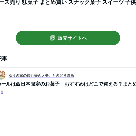
ース売り 駄菓子 まとめ買い スナック菓子 スイーツ 子供
限定 地域限定 懐かしい カールおじさん あす楽 リピ ギ
販売サイトへ
記事
ゆうき家の旅行好きメモ、ときどき漫画
カールは西日本限定のお菓子｜おすすめはどこで買える？まと
9