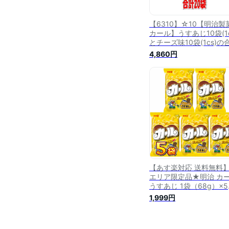
【6310】☆10【明治製
カール】うすあじ10袋(1c
とチーズ味10袋(1cs)の
20袋(2cs)セット うす味
4,860円
ーズ アソート meiji 明治
ナック菓子 お菓子 おや
西日本限定 販売地域限定
省 お土産 プレゼント カ
ルおじさん イベント ノ
ライ プレゼント
【あす楽対応 送料無料
エリア限定品★明治 カ
うすあじ 1袋（68g）×
【業務用 大量 お菓子 お
1,999円
つ スナック菓子 個包装 
供 駄菓子屋】【販促品 
り 景品 お菓子 駄菓子】