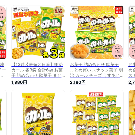
【地
【13時〆最短翌日着】明治
お菓子 詰め合わせ 駄菓子
お
チー
カール 各3袋 合計6袋 お菓
まとめ買い スナック菓子 明
め
菓子
子 詰め合わせ 駄菓子 まと
治 カール チーズ うすあじ
ス
ス売
め買い スナック菓子 チーズ
お菓子 明治製菓 各3袋 合計
セ
1,980円
2,180円
2,
ナ
うすあじ お菓子 明治製菓
6袋 子供 大人 駄菓子 おや
明
大
子供 大人 駄菓子 おやつ 詰
つ まとめ買い 西日本限定
じ 
本
め合わせ 子供会 西日本限定
地域限定 懐かしい カールお
明
カ
地域限定 懐かしい カールお
じさん あす楽 リピ ギフト
チ
ピー
じさん あす楽 リピ ギフト
手土産 送料無
じ
手土産 送料無料