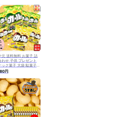
中元 送料無料 お菓子 詰
合わせ 子供 プレゼント
ナック菓子 大袋 駄菓子
ット まとめ買い 地域限定
780円
治 カール チーズ うすあ
各5袋 合計10袋 おやつ
治製菓 西日本限定 ポテト
ップス 懐かしい カールお
さん あす楽 リピ ギフト