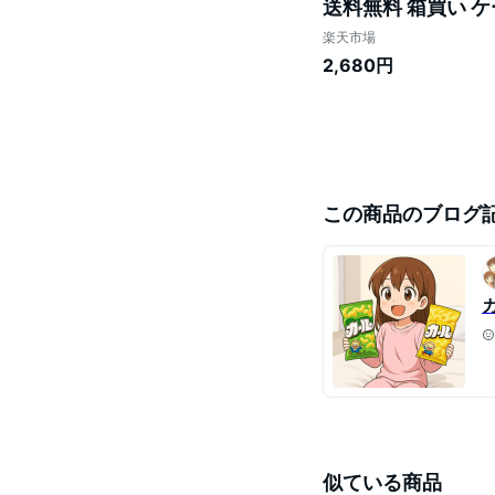
送料無料 箱買い ケ
つ 明治製菓 西日本
楽天市場
2,680円
この商品のブログ
似ている商品