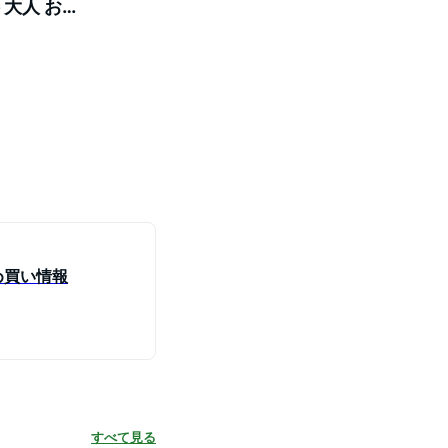
 大人 おや
フト
め買い情報
すべて見る