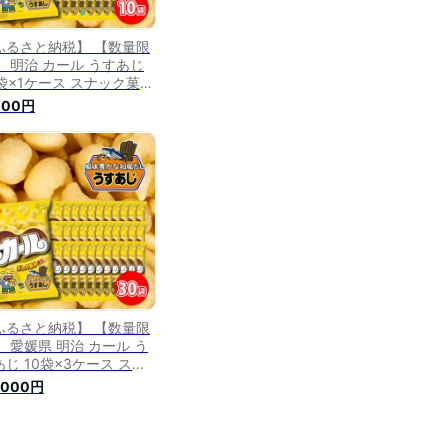
ふるさと納税】 【数量限
】 明治 カール うすあじ
0袋×1ケース スナック菓子
ット 送料無料 西日本 限
000円
 まとめ買い お菓子 おつ
 meiji
ふるさと納税】 【数量限
】 愛媛県 明治 カール う
あじ 10袋×3ケース スナ
ク菓子 セット 送料無料
,000円
日本限定 まとめ買い お菓
おつまみ meiji