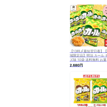
【13時〆最短翌日着】
域限定品】明治 カール 
ズ味 10袋 送料無料 お
詰め合わせ 箱買い ケー
2,680円
り 駄菓子 まとめ買い ス
ック菓子 スイーツ 子供 
人 おやつ 明治製菓 西日
限定 地域限定 懐かしい 
ールおじさん あす楽 リ
ト購入 ギフト 冬休み