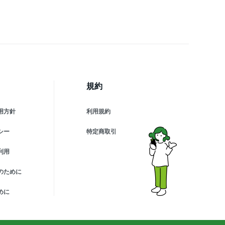
規約
用方針
利用規約
シー
特定商取引
利用
のために
めに