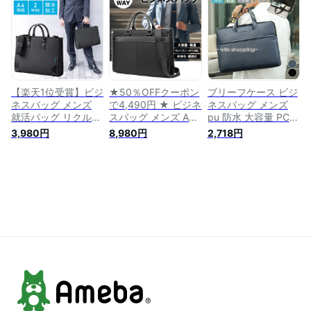
大容量 面接用 出張
水加工 2WAY 13.3イ
機能 撥水 面接 就活
入社式 PC対応
ンチ レディース メ
通勤 仕事 出張用
ンズバッグ 就活バッ
グ パソコンバッグ
ビジネスバック ビジ
ネスカバン PCバッ
グ ブリーフケース
【楽天1位受賞】ビジ
★50％OFFクーポン
ブリーフケース ビジ
ネスバッグ メンズ
で4,490円 ★ ビジネ
ネスバッグ メンズ
就活バッグ リクルー
スバッグ メンズ A4
pu 防水 大容量 PC対
トバッグ 軽量 撥水
2WAY 対応 大容量 革
応 就活バッグ リク
3,980円
8,980円
2,718円
A4 14型ワイド ノー
15.6インチ PC対応
ルート カバン a4 通
トPC 収納 就活 通勤
就活バッグ リクルー
勤 軽量 トートバッ
就職活動 パソコンバ
トバッグ ブリーフケ
グ
ッグ ビジネスバック
ース 自立 通勤 出張
PCバッグ ブリーフ
男性 通勤バッグ プ
ケース 2WAY 自立 シ
レゼント
ョルダー 40代 50代
簡易防水 PC対応