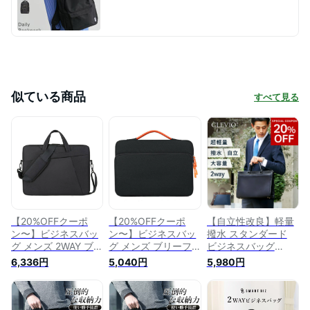
似ている商品
すべて見る
【20%OFFクーポ
【20%OFFクーポ
【自立性改良】軽量
ン〜】ビジネスバッ
ン〜】ビジネスバッ
撥水 スタンダード
グ メンズ 2WAY ブリ
グ メンズ ブリーフ
ビジネスバッグ
ーフケース 大容量
ケース 大容量 軽量
2way 就活バッグ A4
6,336円
5,040円
5,980円
軽量 撥水 15.6イン
撥水 14インチPC収
収納 自立 肩掛け メ
チPC収納 伸縮ショ
納 パソコンバッグ
ンズ ショルダー 就
ルダーベルト パソコ
就活バッグ 通勤 ビ
活 リクルートバッグ
ンバッグ ショルダー
ジネス 出張 リクル
大容量 ブリーフケー