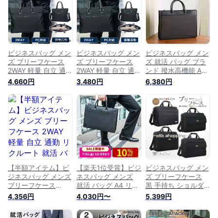
バッグ 就活バッグ
ート 就職活動 男女
ス 黒 A4 縦 軽い 出
通勤 ビジネス 出張
兼用 ポリエステル
張 防水 通勤 出張 ギ
リクルート 就職
フト プレゼント 送
料無料GLEVIO グレ
ヴィオ
ビジネスバッグ メン
ビジネスバッグ メン
ビジネスバッグ メン
ズ ブリーフケース
ズ ブリーフケース
ズ 就活 バッグ ブラ
2WAY 軽量 自立 通勤
2WAY 軽量 自立 通勤
ンド 撥水高機能 A4
リクルート 就活 バ
リクルート 就活 バ
可 軽量 2WAY 人気
4,660円
3,480円
6,380円
ック 簡易防水 撥水
ック 簡易防水 撥水
ランキング ブリーフ
大容量 面接用 出張
大容量 面接用 出張
ケース ショルダー
入社式 PC対応
入社式 PC対応
男性用 鞄 カバン か
ばん 通勤 営業 出張
リクルート A4 ノー
トPC パソコン 大容
量 軽い バッグ 斜め
がけ 鞄 通勤バッグ
【半額アイテム】ビ
【楽天1位受賞】ビジ
ビジネスバッグ メン
ジネスバッグ メンズ
ネスバッグ メンズ
ズ ブリーフケース
ブリーフケース
就活 バッグ A4 リク
黒 手持ち ショルダ
2WAY 軽量 自立 通勤
ルート 通勤 大容量
ーバッグ 3way マチ
4,356円
4,030円〜
5,399円
リクルート 就活 バ
ノートPC 軽量 ショ
拡張 PC対応 A4対応
ック 簡易防水 撥水
ルダーベルト 表面撥
大容量 16インチ 多