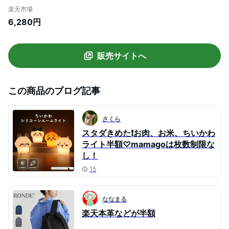
リーフケース 黒 A4収納 PC収納 軽い 出張
楽天市場
丈夫 多機能 防水 撥水 通勤 2way リクルー
6,280円
ト バッグ GLE
販売サイトへ
この商品のブログ記事
さくら
スタダきめた❗️お肉、お米、ちいかわ
ライト半額♡mamagoは枚数制限な
し！
15
ななまる
楽天本革などが半額