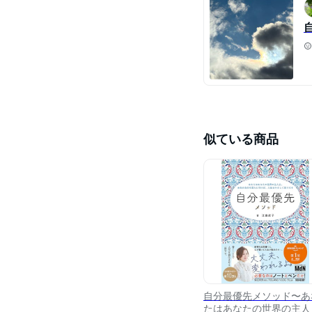
似ている商品
自分最優先メソッド〜あ
たはあなたの世界の主人