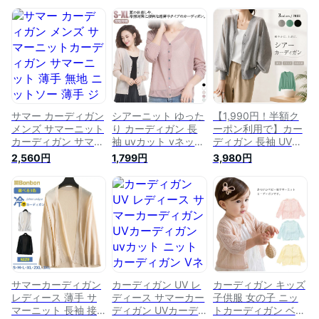
サマー カーディガン
シアーニット ゆった
【1,990円！半額ク
メンズ サマーニット
り カーディガン 長
ーポン利用で】カー
カーディガン サマー
袖 uvカット vネック
ディガン 長袖 UVカ
ニット 薄手 無地 ニ
サマーカーディガン
ットパーカー 接触冷
2,560円
1,799円
3,980円
ットソー 薄手 ジャ
uvカット 接触冷感
感 シアーニット レ
ケット 長袖 ロング
薄手 涼しい 春夏 ク
ディース サマー 春
温度調節 uv対策 UV
ルーネック Vネック
夏 薄手 涼しい vネッ
カット 冷房対策 オ
ニットカーディガン
ク ゆったり ニット
フィス カジュアル
春 夏 サマーニット
カーディガン 春 夏
メンズ服 ロングカー
トップス 羽織 通勤
サマーニット トップ
ディガン 軽量 紫外
紫外線対策 オフィス
ス 羽織 紫外線対策
線対策 春服 春 夏服
冷房対策 日焼け止め
オフィス 冷房対策
夏 ビジネス 送料無
カーディガン夏 韓国
料
ファッション
サマーカーディガン
カーディガン UV レ
カーディガン キッズ
レディース 薄手 サ
ディース サマーカー
子供服 女の子 ニッ
マーニット 長袖 接
ディガン UVカーデ
トカーディガン ベビ