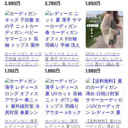
触冷感 カーディガン
ィガン uvカット ニ
ー サマーニット 長
2,990円
2,780円
1,850円
uvカット 透け感 羽
ットカーディガン V
袖 トップス 紫外線
織 紫外線対策 冷房
ネック 紫外線ケア
カット UVカット 冷
対策 日焼け防止 ト
冷房対策 通勤 紫外
房対策 ニット 羽織
ップス 通勤 春 夏
線対策 オフィス カ
り 薄手 春 夏 秋 送料
ジュアル 日焼け止め
無料
ゆったり 春 夏 体型
カバー パーカー レ
ディース 長袖 薄手
フェイスカバー 軽量
送料無料
カーディガン キッズ
レディース ニット
UVカット パーカー
子供服 女の子 ニッ
夏 薄手 サマーカー
カーディガン レディ
トカーディガン ベビ
ディガン 春 カーデ
ース 透かし編み 春
ー サマーニット 長
ィガン オフィス 5分
ニット ゆったり 薄
1,742円
1,960円
1,980円
袖 トップス 紫外線
袖 羽織り 半袖 洗え
手 軽量 羽織り 紫外
カット UVカット 冷
る ニットカーディガ
線対策 エアコン対策
房対策 ニット 羽織
ン 接触冷感 Vネック
トップス アウター
り 薄手 春 夏 秋 送料
日焼け止め トップス
涼しい 無地 長袖 前
無料
冷房対策 ゆったり
開き 春 夏 パーカー
春夏秋 アウター 涼
カジュアル トップス
しい 韓国ファッショ
通勤 普段着 お出か
ン UVカット カーデ
け 春 夏
通勤 紫外線対策 七
分袖
カーディガン 薄手
カーディガン 薄手
【送料無料】夏のカ
レディース ロング
レディース 夏 UVカ
ーディガン 薄め 日