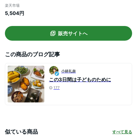
サマーカーディガン 軽量 紫外線対策 フィ
楽天市場
ット ニットカーディガン ニット セーター
5,504円
ビジネス トップス 長袖 メンズファッショ
ン 無地 春 夏 アウター 通勤 通学
販売サイトへ
この商品のブログ記事
小林礼奈
この3日間は子どものために
177
似ている商品
すべて見る