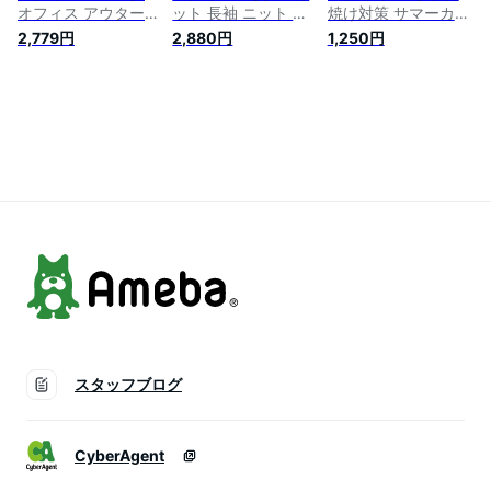
オフィス アウター
ット 長袖 ニット ポ
焼け対策 サマーカー
春ニット 紫外線対策
ワン袖 トップス 羽
ディガンUVカーディ
2,779円
2,880円
1,250円
冷房対策 春夏シンプ
織り アウター vネッ
ガン レディース 夏
ル 薄手 ゆったり 無
ク 薄手 前開き 紫外
薄手 長袖 冷房対策
地 ロング UVカット
線対策 冷房対策 ニ
UVカット 羽織り シ
トッパー カーディガ
ットカーディガン サ
アーカーディガン 軽
ン 長袖 ショールカ
マーカーディガン 日
量 ゆったり ノーカ
ラー シンプル アウ
焼け防止 無地 UV 白
ラー 前開き 日焼け
ター 羽織る 夏 秋 冬
黒 ホワイト グレー
防止 紫外線対策 通
グリーン ブラック
気性 無地 ナチュラ
ル カジュアル オフ
ィス 通勤 通学
スタッフブログ
CyberAgent