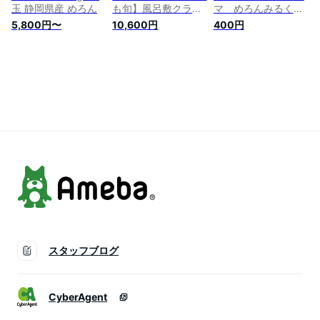
玉 静岡県産 めろん
も旬】風呂敷クラウ
マ めろんみるく
ンメロン(静岡県産)
（58g）個別包装
5,800円〜
10,600円
400円
山等級 1.3kg前後 1
【ヤマト運輸宅急
玉（送料無料） 化粧
便】静岡県産クラウ
箱 風呂敷付き
ンメロン使用 飴
キャンディー 伊豆
土産 サクマ製菓
スタッフブログ
CyberAgent