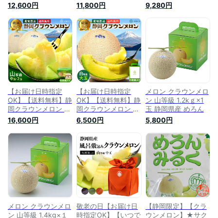
うなぎ蒲焼 (クラウ
国産うなぎ肝のたれ
陽だまりみかんジュ
12,600円
11,800円
9,280円
ンメロン白等級 1玉
煮プレミアムギフト
ースセット (クラウ
(静岡県産) うなぎ蒲
ボックスセット (ク
ンメロン白等級 1玉
焼 2本)ガラス温室栽
ラウンメロン山等級
(静岡県産) 陽だまり
培
1玉 (静岡県産) 国産
みかんジュース
うなぎ肝のたれ煮
(180ml) 6本)ガラス
×3)
温室栽培
【お届け日時指定
【お届け日時指定
メロン クラウンメロ
OK】【送料無料】静
OK】【送料無料】静
ン 山等級 1.2kｇ×1
岡クラウンメロン 山
岡クラウンメロン 白
玉 静岡県産 めろん
等級 1.3kg前後 2玉
等級 1.4kg前後 1玉
16,600円
6,500円
5,800円
ガラス温室栽培 化粧
ガラス温室栽培 化粧
箱入 静岡県産
箱入り 静岡県産
メロン クラウンメロ
敬老の日【お届け日
【静岡限定】【クラ
ン 山等級 1.4kg×１
時指定OK】【いつで
ウンメロン】★サク