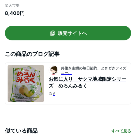
ンディープレミアムセット (クラウンメロ
楽天市場
ン山等級 1玉(静岡県産) サクマめろんみる
8,400円
くキャンディー×1)
販売サイトへ
この商品のブログ記事
共働き主婦の毎日節約、ときどきディズ
ニー。
お気に入り サクマ地域限定シリー
ズ めろんみるく
6
似ている商品
すべて見る