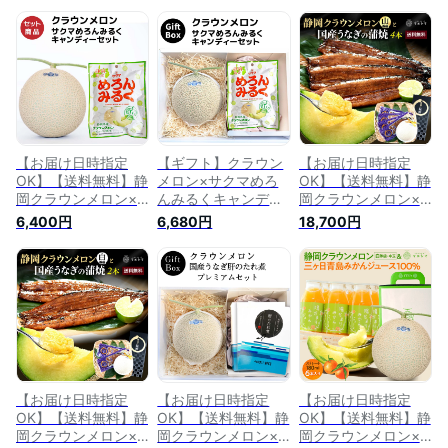
【お届け日時指定
【ギフト】クラウン
【お届け日時指定
OK】【送料無料】静
メロン×サクマめろ
OK】【送料無料】静
岡クラウンメロン×
んみるくキャンディ
岡クラウンメロン×
サクマめろんみるく
ーセット(クラウンメ
うなぎ蒲焼 (クラウ
6,400円
6,680円
18,700円
キャンディーセット
ロン白等級1玉×サク
ンメロン山等級 1玉
(クラウンメロン白等
マめろんみるくキャ
(静岡県産) うなぎ蒲
級 1玉 (静岡県産) サ
ンディー×1) お中元
焼 4本)ガラス温室栽
クマめろんみるくキ
内祝い 贈りもの 静
培
ャンディー×1)
岡クラウンメロン み
るくキャンディー あ
め 飴 メロン お見舞
い フルーツ 贈答 お
祝い プレゼント
【お届け日時指定
【お届け日時指定
【お届け日時指定
OK】【送料無料】静
OK】【送料無料】静
OK】【送料無料】静
岡クラウンメロン×
岡クラウンメロン×
岡クラウンメロン×