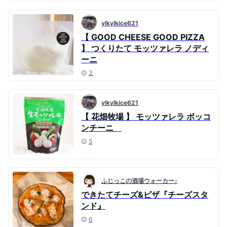
ylkylkice621
【 GOOD CHEESE GOOD PIZZA
】 つくりたて モッツァレラ ノディ
ーニ
3
ylkylkice621
【 花畑牧場 】 モッツァレラ ボッコ
ンチーニ
5
ふじっこの酒場ウォーカー♪
できたてチーズ&ピザ『チーズスタ
ンド』
6