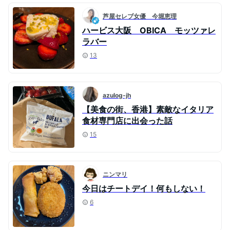
芦屋セレブ女優 今堀恵理
ハービス大阪 OBICA モッツァレ
ラバー
13
azulog-jh
【美食の街、香港】素敵なイタリア
食材専門店に出会った話
15
ニンマリ
今日はチートデイ！何もしない！
6