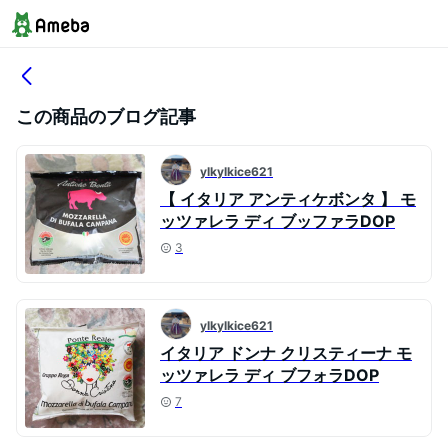
この商品のブログ記事
ylkylkice621
【 イタリア アンティケボンタ 】 モ
ッツァレラ ディ ブッファラDOP
3
ylkylkice621
イタリア ドンナ クリスティーナ モ
ッツァレラ ディ ブフォラDOP
7