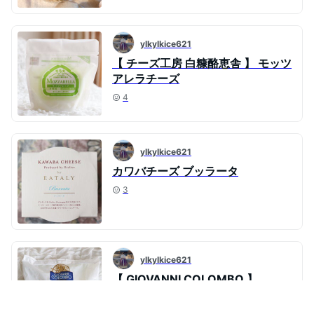
ylkylkice621
【 チーズ工房 白糠酪恵舎 】 モッツ
アレラチーズ
4
ylkylkice621
カワバチーズ ブッラータ
3
ylkylkice621
【 GIOVANNI COLOMBO 】
mozzarella
7