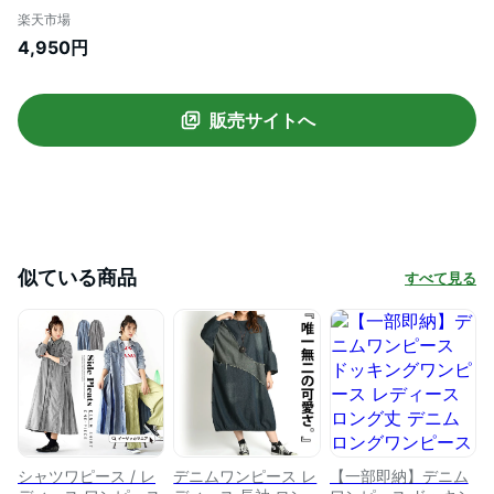
ムワンピース ロングワンピ ロング デニム
楽天市場
ワンピ 長袖 長そで ゆったり 大きいサイズ
4,950円
n_marai 春服
販売サイトへ
似ている商品
すべて見る
シャツワピース / レ
デニムワンピース レ
【一部即納】デニム