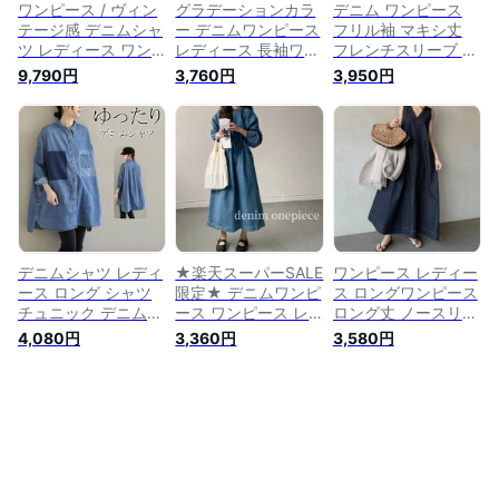
ンプル
ワンピース / ヴィン
グラデーションカラ
デニム ワンピース
テージ感 デニムシャ
ー デニムワンピース
フリル袖 マキシ丈
ツ レディース ワン
レディース 長袖ワン
フレンチスリーブ デ
ピ ロングワンピース
ピース オーバーサイ
ニムワンピ vネック
9,790円
3,760円
3,950円
ロングワンピ 長袖
ズ 春 シャツワンピ
ロング ワンピース
羽織り デニム 綿
秋 ロングワンピ 体
レディース ロングワ
100％ コットン 大き
型カバー Aラインワ
ンピース デニム ロ
いサイズ ゆったり
ンピース ゆったり
ング丈 ワンピ バッ
◆ヒッコリーストラ
ワンピース デニム
クリボン 体型カバー
イプ シャツワンピー
春ワンピ Aライン 長
ゆったり ロングワン
ス
袖 シャツワンピース
ピ かわいい 春 夏 大
ロング ブルー
きいサイズ ブルー
デニムシャツ レディ
★楽天スーパーSALE
ワンピース レディー
ース ロング シャツ
限定★ デニムワンピ
ス ロングワンピース
チュニック デニム
ース ワンピース レ
ロング丈 ノースリー
シャツワンピ デニム
ディース ロングワン
ブ ワンピ ロング Vネ
4,080円
3,360円
3,580円
ワンピ デニム 羽織
ピース ロング 長袖
ック デニムワンピー
り 長袖 長そで 大き
ワンピ ラウンドネッ
ス デニム 無地 バッ
いサイズ ゆったり
ク デニム 無地 体型
クリボン 体型カバー
春 ロングシャツ 送
カバー ゆったり ゆ
ゆったり シンプル
料無料
るっとワンピース シ
ロングワンピ かわい
ンプル ロングワンピ
い 春 夏 大きいサイ
春 秋 冬 大きいサイ
ズ カジュアル
ズ カジュアル 可愛