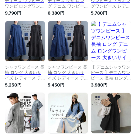
ディース ワンピース
ディース 長袖 ロン
ワンピース ドッキン
ワンピ ロングワンピ
グ デニム ワンピー
グワンピース レディ
ース ロングワンピ
ス ゆったり 大きい
ース ロング丈 デニ
9,790円
6,380円
5,780円
ロング デニムワンピ
サイズ ロングワンピ
ム ロングワンピース
ース デニム 長袖 長
ース マキシワンピー
大きいサイズ ワンピ
そで 綿100％ コット
ス デニムワンピ ジ
ース ロングデニムワ
ン 大きいサイズ ゆ
ーンズワンピース ア
ンピース 異素材ドッ
ったり 冬 ◆サイド
ジアン エスニック
キングワンピース
プリーツ デニムシャ
ファッション オーバ
ツワンピース
ーサイズ ウォッシュ
加工 マタニティ 春
秋 冬
シャツワンピース 長
シャツワンピース 長
【 デニムシャツワン
袖 ロング 大きいサ
袖 ロング 大きいサ
ピース 】デニムワン
イズ レディース デ
イズ レディース デ
ピース 長袖 ロング
ニムワンピース ロン
ニムワンピース ロン
デニム ロングワンピ
5,250円
5,450円
3,980円
グワンピース 春 フ
グワンピース 春 フ
ース 大きいサイズ
ォーマル 黒ワンピー
ォーマル 黒ワンピー
デニムワンピ シャツ
ス ロングシャツワン
ス ロングシャツワン
シャツワンピ マキシ
ピース ロングデニム
ピース ロングデニム
ワンピース マキシ丈
ワンピース 長袖ワン
ワンピース 長袖ワン
春 長袖 きれいめ ナ
ピース デニム ワン
ピース デニム ワン
チュラル 春秋新作
ピース デニム デニ
ピース デニム デニ
春物 ゆったり ぽっ
ムワンピ 50代
ムワンピ 50代
ちゃり 体型カバー
通勤 通学 ワンピ シ