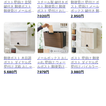
ポスト壁掛け 玄関
スチール製 鍵付きポ
郵便受け 壁付け ポ
鍵付き 郵便ポスト
スト 郵便受け 郵便
スト 壁掛け メール
郵便受け メールボッ
ポスト 壁付け おし
ボックス 鍵付き 郵
クス 壁付け 大型 家
ゃれ 鍵 壁掛け 郵便
便ポスト POST 壁掛
7,020円
2,950円
庭用 ー戸建 おしゃ
受けポスト 郵便受け
けポスト 玄関ポスト
れ 北欧 黒（ブラッ
箱 玄関 アイアン 安
新聞受け 家庭用 シ
ク）
い 激安 新聞受けポ
ンプル コンパクト
スト us mail box 壁
壁付けポスト 北欧
付けポスト ブラック
おしゃれ かわいい
黒
送料無料 ###ポスト
PSXX-###
郵便ポスト 木目調
メールボックス おし
ポスト 壁掛け 郵便
ポスト ダイヤル式
ゃれ 壁掛け ウォー
ポスト ダイヤル式
壁付け 北欧 おしゃ
ルポスト 郵便受け
壁付け バイカラー
れ 郵便受け 郵便 壁
鍵付き 郵便ポスト
木目調 鍵付き スチ
5,680円
7,979円
3,980円
掛けポスト 門柱 メ
玄関収納 カギ付きポ
ール 雨除け 排水穴
ール便 レトロ メー
スト アイアン 新聞
ツートン スタイリッ
ルボックス【送料無
受け インテリア 木
シュ 北欧 ヴィンテ
料】
目柄 ナチュラル ブ
ージ シンプル おし
ラウン
ゃれ レトロ モダン
アンティーク 郵便受
け 壁掛けポスト 壁
付けポスト 【送料無