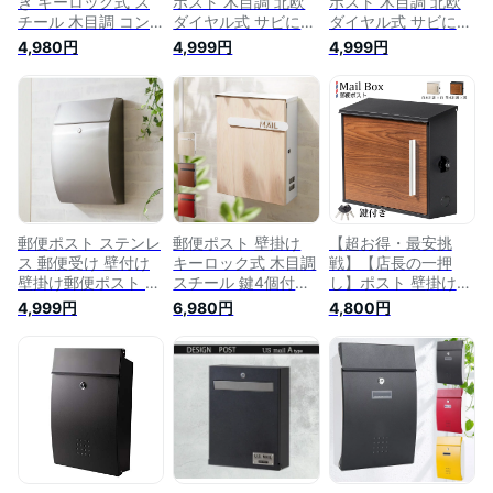
き キーロック式 ス
ポスト 木目調 北欧
ポスト 木目調 北欧
チール 木目調 コン
ダイヤル式 サビにく
ダイヤル式 サビにく
パクト 大容量 ブラ
い おしゃれ 郵便受
い おしゃれ 郵便受
4,980円
4,999円
4,999円
ック ホワイト ブラ
け 郵便 壁掛け 鍵付
け 郵便 壁掛け 鍵付
ウン ナチュラル お
き メールボックス
き メールボックス
しゃれ 北欧 かわい
鍵付【送料無料】
鍵付【送料無料】
い バイカラー 玄関
壁付け 郵便ポスト
郵便受け メールボッ
クス 壁掛けポスト
壁付けポスト【送料
無料】
郵便ポスト ステンレ
郵便ポスト 壁掛け
【超お得・最安挑
ス 郵便受け 壁付け
キーロック式 木目調
戦】【店長の一押
壁掛け郵便ポスト 鍵
スチール 鍵4個付き
し】ポスト 壁掛け
付き郵便ポスト メー
さびにくい 大型 A4
郵便ポスト 郵便受け
4,999円
6,980円
4,800円
ルボックス 鍵付 セ
サイズ対応 窓付 鍵
壁付け 鍵付き 木目
キュリティ 軽量
付 壁付け 軽量 北欧
調 大型 郵便受け箱
POST【送料無料】
おしゃれ ナチュラル
北欧 縦型 玄関 ホワ
ポスト 郵便受け 郵
イト ブラウン
便 メールボックス
壁掛けポスト 壁付け
ポスト【送料無料】