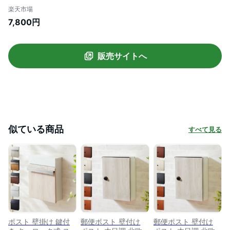
玄関ポスト 鍵付き 郵便ポスト 壁付け 鍵付
楽天市場
きポスト 郵便受け 壁掛け 木目調 オシャレ
7,800円
ブラック ブラウン ホワイト 白 ナチュラル
]
販売サイトへ
似ている商品
すべて見る
ポスト 壁掛け 鍵付
郵便ポスト 壁付け
郵便ポスト 壁付け