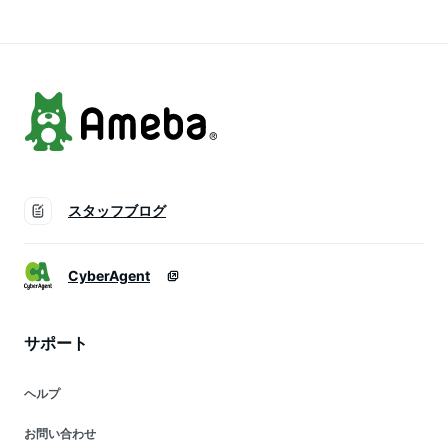
うれい線 小顔 冷却
ケア 毛穴の黒ずみ
毛穴ケア 引き締め
ケア 毛穴の黒ずみ
バレンタイン プレゼ
美肌 フェイスライン
誕生日 プレゼント
ント
ほうれい線 家庭用
母の日 便利
スキンケア
スタッフブログ
CyberAgent
サポート
ヘルプ
お問い合わせ