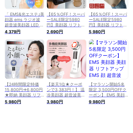
引き締め グッズ 角
ント
質ケア 口元ケア し
わ フェイス
「 EMS&光エステ｣美
【65％OFF！スーパ
【65％OFF！スーパ
顔器 ems ラジオ波
ーSALE限定5980
ーSALE限定5980
超音波美顔器 LED 光
円】美顔器 リフトア
円】美顔器 リフトア
エステ リフトアップ
ップ 温冷美顔器 超
ップ 温冷美顔器 超
4,379円
2,690円
5,980円
たるみ 毛穴ケア 小
音波美顔器 1台8役
音波美顔器 1台8役
顔 フェイスケア 目
多機能 毛穴ケア イ
多機能 毛穴ケア イ
元ケア 3段階レベル
オン導入 イオン導出
オン導入 イオン導出
イオン導入 イオン導
超音波 微電流 光エ
超音波 微電流 光エ
出 振動 温熱美顔器 1
ステ LED 毛穴 汚れ
ステ LED 毛穴 汚れ
台多役 多機能美顔器
とり 角質ケア黒ずみ
とり 角質ケア黒ずみ
家庭用美顔器 プレゼ
プレゼント 目元ems
プレゼント 目元 ems
ント
たるみ ほうれい線
たるみ ほうれい線
小顔 冷却ケア 使い
小顔 冷却ケア 使い
続け 効果を実感
続け 効果を実感
【24時間限定特価
【楽天1位★クーポ
【マラソン開始5名
15,800円⇒6,800円
ンで3,383円！】 温
限定 3,500円OFFク
★即納 美顔器 リフ
冷美顔器 超音波美顔
ーポン】 EMS 美顔
トアップ 温冷美顔器
器 1台13役多機能美
器 美顔器 リフトア
5,980円
3,980円
9,980円
超音波美顔器 多機能
顔器リフトアップ 毛
ップ EMS 顔 超音波
毛穴ケア イオン導入
穴ケア イオン導入
LED光エステ 小顔美
イオン導出微電流 光
イオン導出 美ems 超
顔器 自宅用美顔器
エステ LED 汚れとり
音波 イオン導出 微
RF美顔器 イオン導出
角質ケア黒ずみ 目元
電流 光エステ LED
イオン導入 目元ケア
ems 温熱 たるみ ほ
毛穴 汚れとり 角質
口元ケア 冷感機能