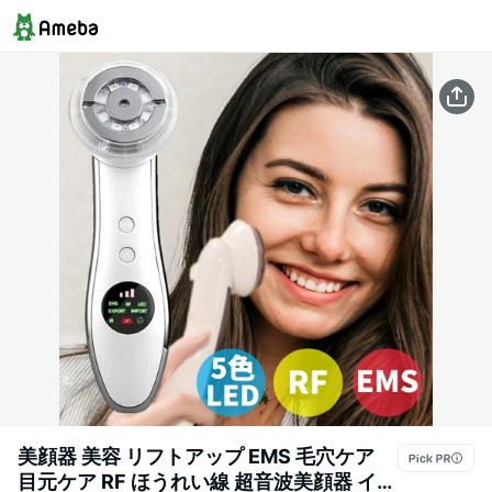
美顔器 美容 リフトアップ EMS 毛穴ケア
目元ケア RF ほうれい線 超音波美顔器 イオ