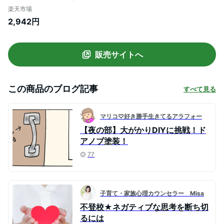
ン導入 イオン導出 微電流 ラジオ波 温熱ケ
楽天市場
ア
2,942円
販売サイトへ
この商品のブログ記事
すべて見る
マリコ♡好き勝手生きてるアラフォー
【夜の部】大がかりDIYに挑戦！ド
アノブ塗装！
77
子育て・家族心理カウンセラー Misa
不登校★ネガティブな思考を断ち切
るには