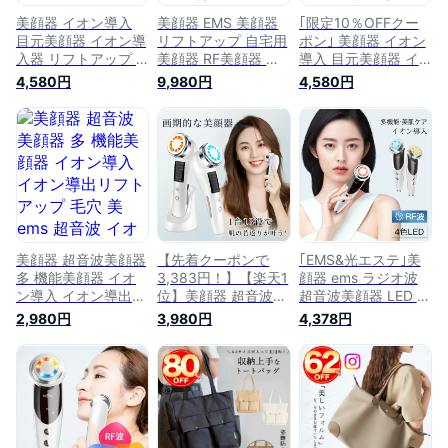
美顔器 イオン導入
美顔器 EMS 美顔器
｢限定10％OFFクー
目元美顔器 イオン導
リフトアップ 自宅用
ポン｣ 美顔器 イオン
入器 リフトアップ 1
美顔器 RF美顔器 イ
導入 目元美顔器 イ
台4役 超音波美顔器
オン導出 イオン導入
オン導入器 リフトア
4,580円
9,980円
4,580円
目元ケア 光エステ
EMS 微電流 LED 1台
ップ 1台4役 超音波
目元 ems毛穴ケア 温
多役 目元ケア 肌ケ
美顔器 目元ケア 光
熱 イオン導出 美容
ア 口元ケア 温冷ケ
エステ 目元 ems毛穴
目元 たるみ ほうれ
ア 冷感機能 クリー
ケア 温熱 イオン導
い線 グッズ 引き締
ニング 微電流 毛穴
出 美容 目元 たるみ
め たるみ 角質ケア
ケア 引き締め 美肌
ほうれい線 グッズ
誕生日 母の日 父の
フェイスライン ほう
引き締め たるみ 角
日 プレゼント ギフ
れい線 家庭用 スキ
質ケア 誕生日 母の
ト 2023
ンケア
日 プレゼント ギフ
ト 2023
美顔器 超音波美顔器
【先着クーポンで
｢EMS&光エステ｣美
多 機能美顔器 イオ
3,383円！】【楽天1
顔器 ems ラジオ波
ン導入 イオン導出リ
位】美顔器 超音波美
超音波美顔器 LED 光
フトアップ 毛穴 美
顔器 イオン導入 イ
エステ リフトアップ
2,980円
3,980円
4,378円
ems 超音波 イオン導
オン導出 温冷美顔器
たるみ 毛穴ケア 小
出 微電流 光エステ
多機能美顔器 イオン
顔 フェイスケア 目
LED 毛穴 汚れとり
導入器 リフトアップ
元ケア 3段階レベル
角質ケア 毛穴の黒ず
毛穴ケア 目元 光エ
イオン導入 イオン導
み バレンタイン ギ
ステ 小顔 EMS ほう
出 振動 温熱美顔器 1
フト プレゼント 母
れい線 たるみ 目元
台多役 多機能美顔器
の日 敬老の日
ケア LED 美容家電
家庭用美顔器 プレゼ