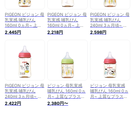
PIGEON ピジョン 母
PIGEON ピジョン 母
PIGEON ピジョン 母
乳実感 哺乳びん
乳実感 哺乳びん
乳実感 哺乳びん
160ml 0ヵ月~ 上質
160ml 0ヵ月~ 上質
240ml 3ヵ月頃~ 上
なプラスチック
なプラスチック 医療
質なプラスチック
2,445円
2,218円
2,598円
Disney ディズニー
機関にも採用 軽くて
Tree ツリー 医療機
医療機関にも採用 軽
割れにくい
関にも採用 軽くて割
くて割れにくい
れにくい
PIGEON ピジョン 母
ピジョン 母乳実感
ピジョン 母乳実感
乳実感 哺乳びん
哺乳びん 160ml 0ヵ
哺乳びん 160ml 0ヵ
240ml 3ヵ月頃~ 上
月~ 上質なプラスチ
月~ 上質なプラスチ
質なプラスチック
ック Tree ツリー 医
ック Bear ベアー 医
2,422円
2,380円〜
Bear ベアー 医療機
療機関にも採用 軽く
療機関にも採用 軽く
関にも採用 軽くて割
て割れにくい
て割れにくい
れにくい