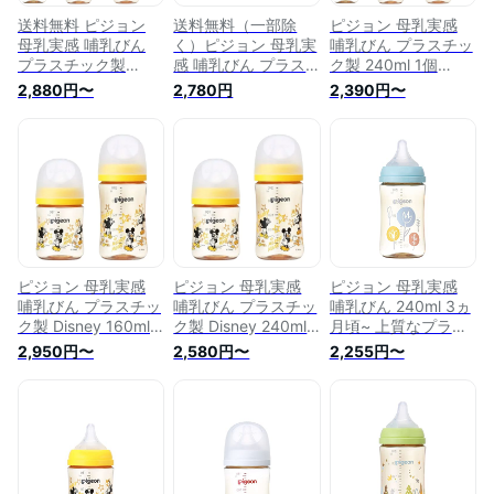
送料無料 ピジョン
送料無料（一部除
ピジョン 母乳実感
母乳実感 哺乳びん
く）ピジョン 母乳実
哺乳びん プラスチッ
プラスチック製
感 哺乳びん プラス
ク製 240ml 1個
240ml 軽くて割れに
チック製 160ml 1個
Bird/Star/House/Bear/
2,880円〜
2,780円
2,390円〜
くい医療機関にも採
Bird/Star/House/Bear/Tree/Flower
乳首（Mサイズ）3代
用されている上質な
乳首（SSサイズ）3
目 広口タイプ 哺乳
プラスチックPPSU
代目 広口タイプ 哺
瓶 拒否 pigeon 在庫
製 シリコーン乳首:M
乳瓶 拒否 pigeon 在
有時あす楽 B倉庫
サイズ
庫有時あす楽 B倉庫
Disney/Bird/Bear/Tree/Flower
3代目 広口タイプ ミ
ルク ボトル 哺乳瓶
拒否 pigeon B倉庫
送料無料（一部除
ピジョン 母乳実感
ピジョン 母乳実感
ピジョン 母乳実感
く）
哺乳びん プラスチッ
哺乳びん プラスチッ
哺乳びん 240ml 3ヵ
ク製 Disney 160ml
ク製 Disney 240ml
月頃~ 上質なプラス
乳首（SSサイズ）3
乳首（Mサイズ）デ
チック Flower フラ
2,950円〜
2,580円〜
2,255円〜
代目 pigeon 新生児
ィズニー ミッキー柄
ワー 医療機関にも採
広口タイプ かわいい
3代目 広口タイプ 哺
用 軽くて割れにくい
ディズニー ミッキー
乳瓶 拒否 pigeon 在
(PPSU)
哺乳瓶 拒否 在庫有
庫有時あす楽 B倉庫
時あす楽 B倉庫