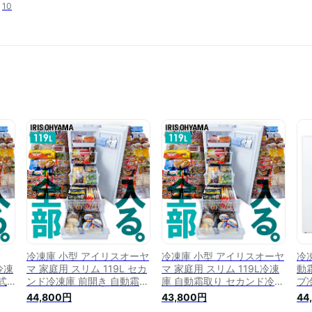
10
冷凍庫 小型 アイリスオーヤ
冷凍庫 小型 アイリスオーヤ
冷凍
冷凍
マ 家庭用 スリム 119L セカ
マ 家庭用 スリム 119L冷凍
動
式
ンド冷凍庫 前開き 自動霜取
庫 自動霜取り セカンド冷凍
ブ
エネ
り 家庭用 ファン式 省エネ
庫 119L ホワイト 冷凍庫
オ
44,800円
43,800円
44
フ
静音 スリム 急冷 フリーザ
119L 冷凍 フリーザー スト
凍