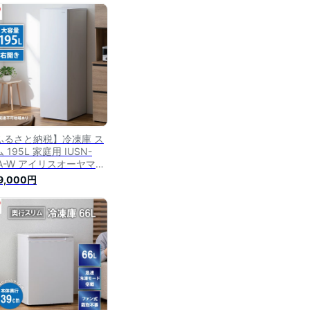
め買い 静音 省エネ 急冷
電 コンパクト ホワイト
SN-12A-W【あす楽】
ふるさと納税】冷凍庫 ス
 195L 家庭用 IUSN-
0A-W アイリスオーヤマ
電 ファン式 スリム冷凍庫
9,000円
リム型 セカンド冷凍庫 セ
ンド 省エネ 自動霜取り
取り 霜取り不要 静音 前
き 縦型 フリーザー スト
カー 電化製品 アイリス
城 宮城県 大河原町