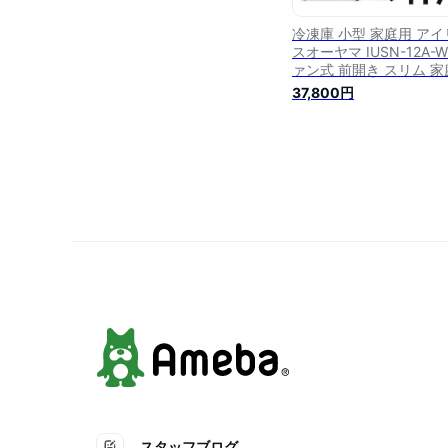
冷凍庫 小型 家庭用 アイ
スオーヤマ IUSN-12A-W
ァン式 前開き スリム 家
用冷凍庫 小型冷凍庫 冷
37,800円
トッカー セカンド冷凍庫
務用 冷凍 ミニ冷凍庫 フ
ン式冷凍庫 冷凍保存 キ
ン 一人暮らし 新生活
[2303SX] あす楽
スタッフブログ