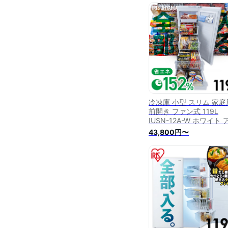
リーザー 庫内灯 まとめ
霜取り不要 お手入れ簡単
容量 白 冷凍庫 IUSN-12
W
冷凍庫 小型 スリム 家庭
前開き ファン式 119L
IUSN-12A-W ホワイト 
リスオーヤマ 冷凍庫 119
43,800円〜
自動霜取り セカンド冷
冷凍 フリーザー ストッ
前開き 右開き ファン式
【広告】 あす楽