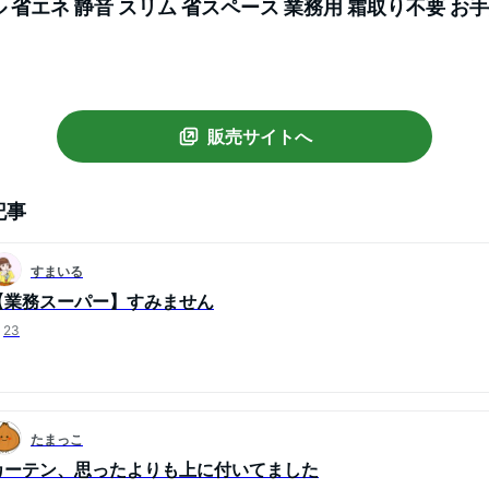
 省エネ 静音 スリム 省スペース 業務用 霜取り不要 お
カンド冷凍庫 IUSN-12A-W
販売サイトへ
記事
すまいる
【業務スーパー】すみません
23
たまっこ
カーテン、思ったよりも上に付いてました