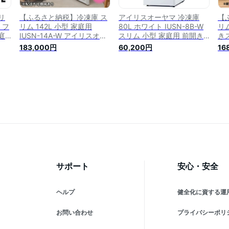
リ
【ふるさと納税】冷凍庫 ス
アイリスオーヤマ 冷凍庫
【
 フ
リム 142L 小型 家庭用
80L ホワイト IUSN-8B-W
リ
庭
IUSN-14A-W アイリスオー
スリム 小型 家庭用 前開き
きス
凍ス
ヤマ 家電 ファン式 スリム
セカンド冷凍庫 サブ冷凍庫
W
183,000円
60,200円
16
 業
冷凍庫 スリム型 セカンド冷
耐熱トップテーブル
フ
ァ
凍庫 セカンド 自動霜取り
ム
ッチ
霜取り 霜取り不要 省エネ
凍
静音 急速冷凍 前開き フリ
取
ーザー ストッカー 電化製品
前
宮城 宮城県 大河原町
ー
サポート
安心・安全
ヘルプ
健全化に資する運
お問い合わせ
プライバシーポリ