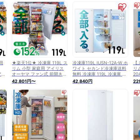
買い
ー ストッカー 庫内灯 業務
ッカー 氷 食材 食糧 保存 前
と
 大
用 霜取り不要 お手入れ簡単
開き 右開き ファン式 キッ
節
A-
大容量 ホワイト IUSN-12A-
チン 家電 IUSN-12A-W
IU
W [★[amz]
用
★楽天1位★ 冷凍庫 119L ス
冷凍庫119L IUSN-12A-W ホ
【
リム 小型 家庭用 アイリス
ワイト セカンド冷凍庫送料
リム
アイ
オーヤマ ファン式 前開き
無料 冷凍庫 119L 冷凍庫 自
2
L
自動霜取り 霜取り不要 省エ
動霜取り セカンド冷凍庫 冷
家
42,801円〜
42,840円
22
凍庫
ネ セカンド 冷凍 右開き 大
凍 フリーザー ストッカー
ス
カー
容量 セカンド冷凍庫 サブ冷
氷 食材 食糧 保存 前開き 右
カ
凍庫 コンパクト まとめ買い
開き ファン式 キッチン 家
霜
ストック スリム冷凍庫
電 アイリスオーヤマ
開
ッ
宮