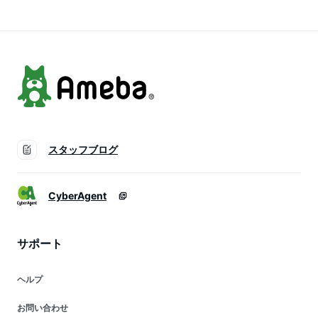
カー様お取引あり 玄
ー保証対応 初期不良
き込みご飯 麦ごはん
米 ふっくら もちも
対応 メーカー様お取
ち プレゼント ギフ
引あり エクプラ特選
ト
スタッフブログ
CyberAgent
サポート
ヘルプ
お問い合わせ