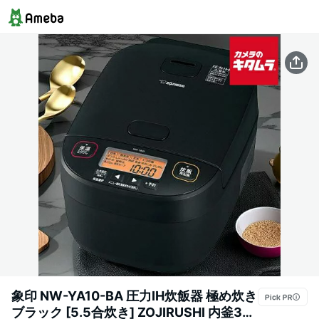
象印 NW-YA10-BA 圧力IH炊飯器 極め炊き
ブラック [5.5合炊き] ZOJIRUSHI 内釜3年