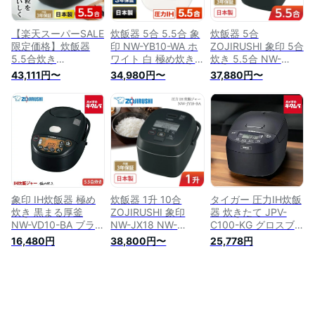
ギフト 結婚祝い 出
ックプレゼント】
産祝い
【楽天スーパーSALE
炊飯器 5合 5.5合 象
炊飯器 5合
限定価格】炊飯器
印 NW-YB10-WA ホ
ZOJIRUSHI 象印 5合
5.5合炊き
ワイト 白 極め炊き
炊き 5.5合 NW-
ZOJIRUSHI 象印
圧力IH NW-YA10 後
JX10-BAの後継モデ
43,111円〜
34,980円〜
37,880円〜
NW-JX10-BA 圧力IH
継機 NW-YC10 旧モ
ル NW-JY10-BA 圧
炊飯ジャー 極め炊き
デル 炊飯器 5合炊き
力IH炊飯ジャー 極め
5.5合 内釜3年保証
5.5合炊き 内釜3年保
炊き ごはん 内釜3年
黒 ブラック ふっく
証 ふっくら もちも
保証 黒 ブラック ふ
ら もちもち 日本
ち 日本製 メーカー
っくら もちもち 日
製 純正品 メーカー
保証対応 初期不良対
本製 純正品 メーカ
保証対応 初期不良対
応 エクプラ特選
ー保証対応 初期不良
応 メーカー様お取引
対応 エクプラ特選
あり ss202309
象印 IH炊飯器 極め
炊飯器 1升 10合
タイガー 圧力IH炊飯
炊き 黒まる厚釜
ZOJIRUSHI 象印
器 炊きたて JPV-
NW-VD10-BA ブラ
NW-JX18 NW-
C100-KG グロスブ
ック [5.5合炊き]
JY18-BA 圧力IH炊飯
ラック [5.5合炊き]
16,480円
38,800円〜
25,778円
ZOJIRUSHI 日本製
ジャー 極め炊き 1升
TIGER メーカー保証
おいしい おすすめ
炊き 10合炊き ごは
対応 メーカー様お取
人気 一人暮らし シ
ん 白米 玄米 内釜3年
引あり 初期不良対応
ンプル 純正品 メー
保証 黒 ブラック ふ
新生活 プレゼント
カー保証対応 初期不
っくら もちもち 日
ギフト 出産祝い 結
良対応 新生活 メー
本製 純正品 メーカ
婚祝い 白米 玄米 炊