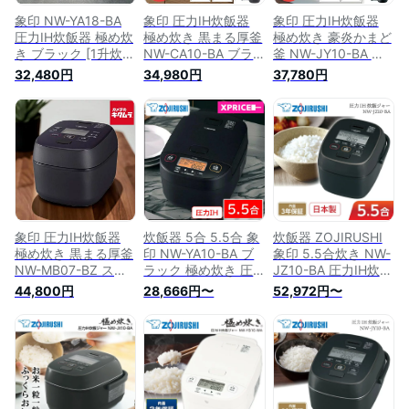
象印 NW-YA18-BA
象印 圧力IH炊飯器
象印 圧力IH炊飯器
圧力IH炊飯器 極め炊
極め炊き 黒まる厚釜
極め炊き 豪炎かまど
き ブラック [1升炊
NW-CA10-BA ブラ
釜 NW-JY10-BA ブ
き] ZOJIRUSHI 内釜
ック [5.5合炊き]
ラック [5.5合炊き]
32,480円
34,980円
37,780円
3年保証 ふっくら も
ZOJIRUSHI 内釜3年
ZOJIRUSHI 内釜3年
ちもち 日本製 メー
保証 ふっくら もち
保証 ふっくら もち
カー保証対応 初期不
もち 日本製 メーカ
もち 日本製 メーカ
良対応 メーカー様お
ー保証対応 初期不良
ー保証対応 初期不良
取引あり 白米 玄米
対応 メーカー様お取
対応 メーカー様お取
新生活 プレゼント
引あり 白米 玄米 新
引あり 白米 玄米 新
ギフト 結婚祝い 出
生活 プレゼント ギ
生活 プレゼント ギ
産祝い 炊き込みご飯
フト 結婚祝い 出産
フト 結婚祝い 出産
麦ごはん
祝い
祝い
象印 圧力IH炊飯器
炊飯器 5合 5.5合 象
炊飯器 ZOJIRUSHI
極め炊き 黒まる厚釜
印 NW-YA10-BA ブ
象印 5.5合炊き NW-
NW-MB07-BZ スレ
ラック 極め炊き 圧
JZ10-BA 圧力IH炊飯
ートブラック [4合炊
力IH 炊飯器 5合炊き
ジャー 極め炊き 内
44,800円
28,666円〜
52,972円〜
き] ZOJIRUSHI 内釜
5.5合炊き 内釜3年保
釜3年保証 黒 ブラッ
3年保証 ふっくら も
証 ふっくら もちも
ク ふっくら もちも
ちもち 日本製 メー
ち 日本製 メーカー
ち 日本製 純正品 メ
カー保証対応 初期不
保証対応 初期不良対
ーカー保証対応 初期
良対応 メーカー様お
応 エクプラ特選
不良対応 メーカー様
取引あり 白米 玄米
【レビュー投稿でら
お取引あり
新生活 プレゼント
くらく米とぎスティ