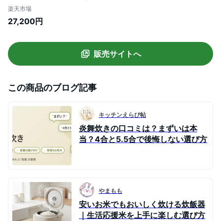
保証 ふっくら もちもち 日本製 メーカー保
楽天市場
証対応 初期不良対応 玄米 新生活 プレゼン
27,200円
ト ギフト 結婚祝い 出産祝い 炊き込みご飯
麦ごはん
販売サイトへ
この商品のブログ記事
キッチンえらび帖
炎舞炊きの口コミは？まずいは本
当？4合と5.5合で後悔しない選び方
やまもも
安いお米でもおいしく炊ける炊飯器
｜生活応援米を上手に楽しむ選び方