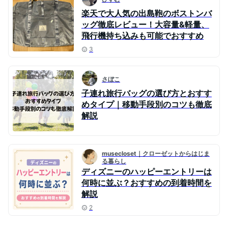
楽天で大人気の出島鞄のボストンバ
ッグ徹底レビュー！大容量&軽量、
飛行機持ち込みも可能でおすすめ
3
さぼこ
子連れ旅行バッグの選び方とおすす
めタイプ｜移動手段別のコツも徹底
解説
musecloset｜クローゼットからはじま
る暮らし
ディズニーのハッピーエントリーは
何時に並ぶ？おすすめの到着時間を
解説
2