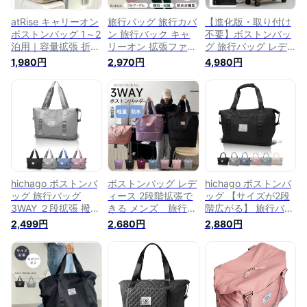
泊 3拍 広がる
atRise キャリーオン
旅行バッグ 旅行カバ
【進化版・取り付け
ボストンバッグ 1～2
ン 旅行バック キャ
不要】ボストンバッ
泊用｜容量拡張 折り
リーオン 拡張ファス
グ 旅行バッグ レデ
たたみ 大容量 撥水
ナー 軽量 レディー
ィース メンズ キャ
1,980円
2,970円
4,980円
｜機内持ち込みOK
ス メンズ ボストン
スター付き 拡張可能
キャリーオンバッグ
バッグ 旅行 入院 ゴ
修学旅行 小学生 旅
旅行 修学旅行 レデ
ルフ トラベルバッグ
行 軽量 大容量 可愛
ィース メンズ コン
大容量 拡張 大きめ
い 2泊3日 大きめ 旅
パクト (アッシュク
軽い 撥水 肩掛け ト
行 大容量 スポーツ
ォーツ)
ート おしゃれ かわ
かわいい 折りたたみ
いい サブバッグ 多
防水 スポーツバッグ
機能 便利グッズ 修
トラベルバッグ キャ
学旅行 1泊 2泊
リーオン 多機能旅行
バッグ
hichago ボストンバ
ボストンバッグ レデ
hichago ボストンバ
ッグ 旅行バッグ
ィース 2段階拡張で
ッグ 【サイズが2段
3WAY ２段拡張 撥水
きる メンズ 旅行
階広がる】 旅行バッ
大容量 軽量 キャリ
3WAY 旅行バッグ 拡
グ 3WAY ２段拡張
2,499円
2,680円
2,880円
ーオンバッグ メンズ
張 大容量 旅行カバ
撥水 大容量 軽量 キ
レディース 修学旅行
ン キャリーオンバッ
ャリーオンバッグ メ
アウトドア 機内持ち
グ 折り畳み 乾湿分
ンズ レディース 修
込み １泊 ２泊 (グレ
離 キャリーオンバッ
学旅行 アウトドア
ー, 2段階拡張)
ク トラベルバッグ
機内持ち込み １泊
修学旅行 軽量 機内
２泊 (2段拡張, ブラ
トートバッグ 撥水
ック)