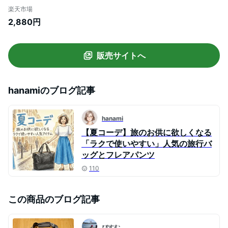
たみ 子連れ旅行 お土産 家族旅行 ショート
楽天市場
ステイ
2,880円
販売サイトへ
hanami
のブログ記事
hanami
【夏コーデ】旅のお供に欲しくなる
「ラクで使いやすい」人気の旅行バ
ッグとフレアパンツ
110
この商品のブログ記事
ぴすむ