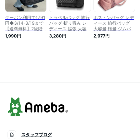
クーポン利用で1791
トラベルバッグ 旅行
ボストンバッグ レデ
円◆3/14-3/19まで
バッグ 折り畳み レ
ィース 旅行バッグ
【送料無料】2段階
ディース 拡張 大容
大容量 軽量 ジムバ
拡張 トラベル バッ
量 35ℓ キャリーオン
ッグ シューズ収納
1,990円
3,280円
2,977円
グ 大容量 ボストン
ボストンバッグ キル
トラベルバッグ スー
バッグ キャリーオン
ティング (ブラック)
ツケース固定 撥水加
旅行 レディース メ
工 2泊3日 女性 修学
ンズ A4 修学旅行 合
旅行 乾湿分離 3WAY
宿 遠征 出張 1泊 2泊
キャリーオン ボスト
撥水 機内持ち込み
ンバッグ (ピンク)
多機能 ナイロン シ
ンプル アウトドア
軽量
スタッフブログ