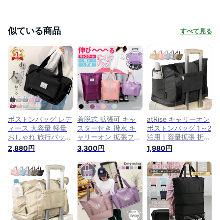
似ている商品
すべて見る
ボストンバッグ レデ
着脱式 拡張可 キャ
atRise キャリーオン
ィース 大容量 軽量
スター付き 撥水 キ
ボストンバッグ 1～2
おしゃれ 旅行バッグ
ャリーオン 拡張ファ
泊用｜容量拡張 折り
1泊2日 2泊3日 ポケ
スナー 4way 3way
たたみ 大容量 撥水
2,880円
3,300円
1,980円
ット多い 拡張 撥水
ボストンバッグ ボス
｜機内持ち込みOK
キャリーオン 折りた
トンキャリー メンズ
キャリーオンバッグ
たみ ジム 保育園
レディース キャリー
旅行 修学旅行 レデ
バッグ ボストン バ
ィース メンズ コン
ッグ 旅行バッグ 旅
パクト (ブラック)
行カバン 旅行 トラ
ベル 大容量 スポー
ツバッグ 2泊 二泊 三