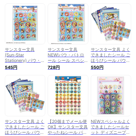
サンスター文具
サンスター文具
サンスター文具 よく
(Sun-Star
NEW!パウ・パトロ
できましたシール ご
Stationery) パウ・パ
ール シール スペシ
ほうびシール パウ・
トロール シール ス
ャルよくできました
パトロール
545円
728円
550円
ペシャルよくできま
シール
2202278A
したシール パウ・パ
2202278B【ごほう
トロール 2202278B
びシール トイレトレ
ーニング トイトレ
シール 台紙 】
サンスター文具 よく
【20個までメール便
NEWスペシャルよく
できましたシール ご
OK】サンスター文具
できましたシールセ
ほうびシール パウ・
やったねシール パ
ット ディズニープリ