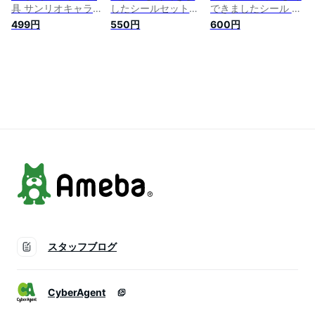
具 サンリオキャラク
したシールセット
できましたシール パ
ターズ NEW! スペシ
パウ・パトロール
ウパトロール
499円
550円
600円
ャルよくできました
PAWPATROL
シールセット ハロー
2202278B シール
キティ マイメロディ
150枚・きんぴかシ
ー 2201005A
ール12枚
スタッフブログ
CyberAgent