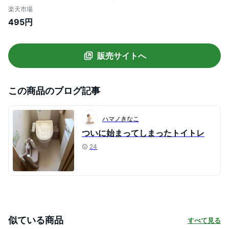
ット パウ・パトロール 150ピース+12ピー
楽天市場
ス 台紙6枚 2202278B
495円
販売サイトへ
この商品のブログ記事
ハマノきなこ
ついに始まってしまったトイトレ
24
似ている商品
すべて見る