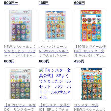
パトロール
ウ・パトロール 126
ンセス よくできまし
500円〜
165円
600円
2202278A
ピース 2302278A
たシール100枚+スペ
シャルシール 台紙6
枚 サンスター文具
S2202429A
NEWスペシャルよく
パウ・パトロール
【10個までメール便
できましたシールセ
NEW!スペシャルよ
OK】 サンスター文
ット サンリオキャラ
くできましたシール
具 それいけ！アンパ
クターズ よくできま
セット 2202278B サ
ンマン げんき100ば
600円
660円
495円
したシール100枚+ス
ンスター文具 パウパ
い！よくできました
ペシャルシール 台紙
トロール キッズ 子
シール 100ピース入
6枚 サンスター文具
供 アニメ 男の子 女
り 台紙 きんぴかシ
S2201005A
の子 トイトレ
ールつき 2200009A
【10個までメール便
【サンスター文具公
サンスター文具
OK】 サンスター文
式】 SPよくできま
NEWスペシャルよく