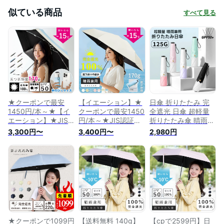
似ている商品
すべて見る
★クーポンで最安
【イエーション】★
日傘 折りたたみ 完
1450円/本～★【イ
クーポンで最安1450
全遮光 日傘 超軽量
エーション】★JIS
円/本～★JIS認証済
折りたたみ傘 晴雨兼
認証済み★手のひら
み★手のひらサイズ
用傘 折り畳み傘 軽
3,300円〜
3,400円〜
2,980円
サイズ 日傘 五つ折
日傘 五つ折り ミニ
量 丈夫 晴雨兼用折
り ミニ日傘 折りた
日傘 折りたたみ 完
りたたみ傘 軽量 レ
たみ 完全遮光 超軽
全遮光 超軽量 170g
ディース 折りたたみ
量 170g 折りたたみ
折りたたみ傘 晴雨兼
傘 遮光率100％ 日焼
傘 晴雨兼用傘 折り
用傘 折り畳み傘 レ
け対策 遮蔽率100％
畳み傘 レディース
ディース 遮光率
遮熱 撥水 uvカット
遮光率100％ 日焼け
100％ 日焼け対策 遮
紫外線対策 可愛い
対策 遮蔽率100％ 遮
蔽率100％ 遮熱 撥水
熱 撥水 uvカット
uvカット
★クーポンで1099円
【送料無料 140g】
【cpで2599円】日