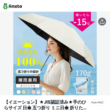
【イエーション】★JIS認証済み★手のひ
らサイズ 日傘 五つ折り ミニ日傘 折りたた