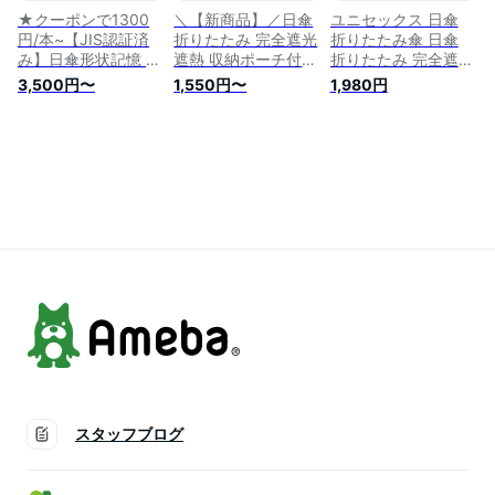
ット
ZDS01
★クーポンで1300
＼【新商品】／日傘
ユニセックス 日傘
円/本~【JIS認証済
折りたたみ 完全遮光
折りたたみ傘 日傘
み】日傘形状記憶 折
遮熱 収納ポーチ付き
折りたたみ 完全遮光
りたたみ傘 ワンタッ
ミニ 軽量 コンパク
100％ 男女兼用 日傘
3,500円〜
1,550円〜
1,980円
チ 自動開閉 折り畳
ト レディース 紫外
軽量 uvカット 折り
み傘 晴雨兼用 傘 折
線対策 折りたたみ傘
たたみ傘 レディース
りたたみ傘 日傘 折
晴雨兼用 丈夫 UVカ
完全遮光 折り畳み傘
りたたみ 自動 完全
ット100 折り畳み日
UV遮蔽率100% 晴雨
遮光 耐風傘 晴雨兼
傘 撥水 紫外線対策
兼用 傘 折りたたみ
用傘 折り畳傘 撥水
日焼け防止 折り畳み
日傘 ミニ 携帯便利
遮光 100% 遮蔽 遮熱
傘 軽量 折りたたみ
折りたたみ レディー
紫外線カット UVカ
日傘 遮光率100% 涼
ス UVカット 紫外線
ット
しい
対策 梅雨対策 熱中
症対策
スタッフブログ