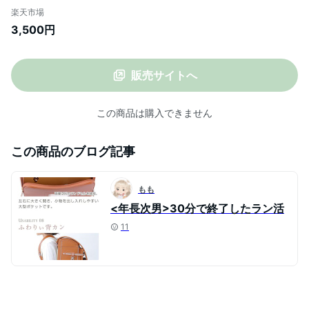
み 完全遮光 超軽量 170g 折りたたみ傘 晴
楽天市場
雨兼用傘 折り畳み傘 丈夫 晴雨兼用折りた
3,500円
たみ傘 レディース 遮光率100％ 日焼け対
策 遮蔽率100％ 遮熱 撥水 uvカット
販売サイトへ
この商品は購入できません
この商品のブログ記事
もも
<年長次男>30分で終了したラン活
11