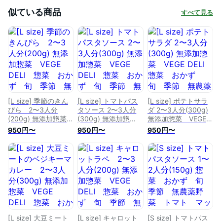
似ている商品
すべて見る
[L size] 季節のきん
[L size] トマトパス
[L size] ポテトサラ
ぴら 2〜3人分
タソース 2〜3人分
ダ 2〜3人分(300g)
(200g) 無添加惣菜
(300g) 無添加惣
無添加惣菜 VEGE
VEGE DELI 惣菜
菜 VEGE DELI 惣
DELI 惣菜 おか
950円〜
950円〜
950円〜
おかず 旬 季節
菜 おかず 旬 季
ず 旬 季節 無農
無農薬野菜 きんぴ
節 無農薬野菜 ト
薬野菜 ポテサラ
ら ヴィーガン 化
マト パスタソー
化学調味料無添加
学調味料無添加 真
ス 化学調味料無添
真空パック 開ける
空パック 開けるだ
加 真空パック 開
だけ お手軽 時
け お手軽 時短
けるだけ お手軽
短 冷蔵 おうちご
冷蔵 おうちごは
時短 冷蔵 おうち
はん アレンジ お
ん アレンジ おか
ごはん アレンジ
かわり 選べる 八
わり 選べる 八百
おかわり 選べる
百屋 京都 西日本
屋 京都 西日本
八百屋 京都 西日
[L size] 大豆ミート
[L size] キャロット
[S size] トマトパス