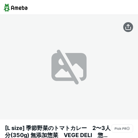
[L size] 季節野菜のトマトカレー 2〜3人
分(350g) 無添加惣菜 VEGE DELI 惣