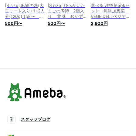
八百屋 京都 西日
る 八百屋 京都
屋 京都 西日本
[S size] 麻婆の素(大
[S size] ひらがいた
選べる 洋惣菜5pkセ
本
西日本
豆ミート入り) 1~2人
まごの煮卵 2個入
ット 無添加惣菜
分(120g) 1pk〜 惣
り 惣菜 おかず
VEGE DELI ベジデ
菜 おかず 旬 季
ひらがい卵 化学調
リ 惣菜 化学調味
500円〜
500円〜
2,900円
節 無農薬野菜 実
味料無添加 惣菜
料 無添加 無農薬
山椒 生姜 化学調
無添加 真空パッ
野菜 手づくり 洋
味料無添加 真空パ
ク 開けるだけ お
風惣菜 カレー ポ
ック 開けるだけ
手軽 時短 冷蔵
テトサラダ ラペ
お手軽 時短 冷
おうちごはん キャ
パスタソース おか
蔵 おうちごはん
ンプ飯 アウトド
ず ご飯 簡単 便
キャンプ飯 アウト
ア アレンジ おか
利 冷蔵 真空パッ
ドア アレンジ お
わり 選べる 八百
ク 送料無料
かわり 八百屋 京
屋 京都 西日本
都 西日本
スタッフブログ