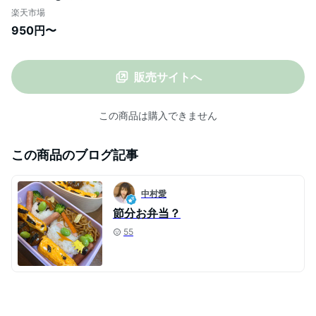
菜 おかず 旬 季節 無農薬野菜 トマ
楽天市場
ト カレー ヴィーガン 化学調味料無添
950円〜
加 真空パック 開けるだけ お手軽 時
短 冷蔵 おうちごはん アレンジ 選べ
る 八百屋 京都 西日本
販売サイトへ
この商品は購入できません
この商品のブログ記事
中村愛
節分お弁当？
55