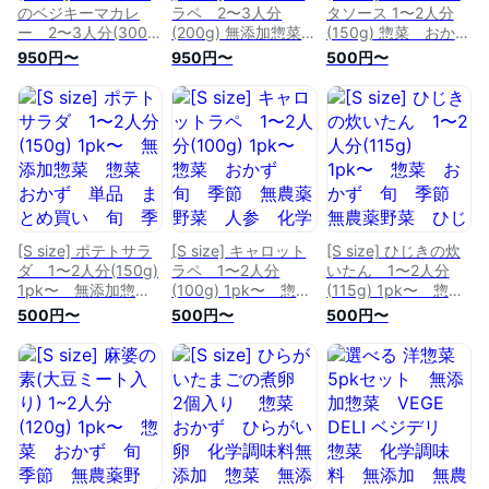
本
のベジキーマカレ
ラペ 2〜3人分
タソース 1〜2人分
ー 2〜3人分(300g)
(200g) 無添加惣菜
(150g) 惣菜 おか
無添加惣菜 VEGE
VEGE DELI 惣菜
ず 旬 季節 無農
950円〜
950円〜
500円〜
DELI 惣菜 おか
おかず 旬 季節
薬野菜 トマト マ
ず 旬 季節 無農
無農薬野菜 人参
ッシュルーム 化学
薬野菜 カレー ヴ
化学調味料無添加
調味料無添加 真空
ィーガン 化学調味
真空パック 開ける
パック 開けるだ
料無添加 真空パッ
だけ お手軽 時
け お手軽 時短
ク 開けるだけ お
短 冷蔵 おうちご
冷蔵 おうちごは
手軽 時短 冷蔵
はん アレンジ お
ん キャンプ飯 ア
おうちごはん アレ
かわり 選べる 八
ウトドア アレン
ンジ 選べる 八百
百屋 京都 西日本
ジ おかわり 選べ
屋 京都 西日本
る 八百屋 京都
[S size] ポテトサラ
[S size] キャロット
[S size] ひじきの炊
西日本
ダ 1〜2人分(150g)
ラペ 1〜2人分
いたん 1〜2人分
1pk〜 無添加惣
(100g) 1pk〜 惣
(115g) 1pk〜 惣
菜 惣菜 おかず
菜 おかず 旬 季
菜 おかず 旬 季
500円〜
500円〜
500円〜
単品 まとめ買い
節 無農薬野菜 人
節 無農薬野菜 ひ
旬 季節 無農薬野
参 化学調味料無添
じき 化学調味料無
菜 じゃがいも 化
加 惣菜無添加 真
添加 真空パック
学調味料無添加 真
空パック 開けるだ
開けるだけ お手
空パック 開けるだ
け お手軽 時短
軽 時短 冷蔵 お
け お手軽 時短
冷蔵 おうちごは
うちごはん キャン
冷蔵 おうちごは
ん キャンプ飯 ア
プ飯 アウトドア
ん キャンプ飯 ア
ウトドア アレン
アレンジ おかわ
レンジ おかわり
ジ おかわり 選べ
り 選べる 八百