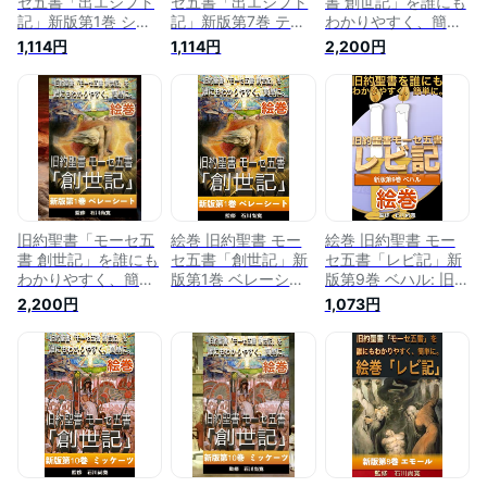
セ五書「出エジプト
セ五書「出エジプト
書 創世記」を誰にも
記」新版第1巻 シェ
記」新版第7巻 テル
わかりやすく、簡単
モート: 旧約聖書
ーマー: 旧約聖書
に。: 絵巻 旧約聖書
1,114円
1,114円
2,200円
「モーセ五書 出エジ
「モーセ五書 出エジ
モーセ五書「創世
プト記」を誰にもわ
プト記」を誰にもわ
記」新版第11巻
かりやすく、簡単
かりやすく、簡単
に。
に。
旧約聖書「モーセ五
絵巻 旧約聖書 モー
絵巻 旧約聖書 モー
書 創世記」を誰にも
セ五書「創世記」新
セ五書「レビ記」新
わかりやすく、簡単
版第1巻 ベレーシー
版第9巻 ベハル: 旧約
に。: 絵巻 旧約聖書
ト: 旧約聖書「モー
聖書「モーセ五書」
2,200円
1,073円
モーセ五書「創世
セ五書 創世記」を誰
を誰にもわかりやす
記」新版第1巻 ベレ
にもわかりやすく、
く、簡単に。
ーシート
簡単に。