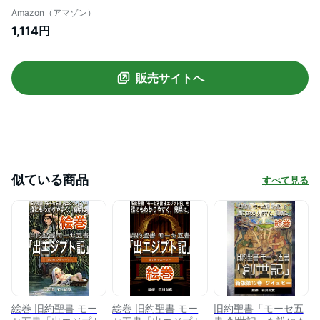
「モーセ五書 出エジプト記」を誰にもわか
Amazon（アマゾン）
りやすく、簡単に。
1,114円
販売サイトへ
似ている商品
すべて見る
絵巻 旧約聖書 モー
絵巻 旧約聖書 モー
旧約聖書「モーセ五