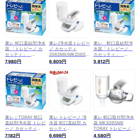
東レ 蛇口直結型浄水
東レ/浄水器トレビー
東レ 蛇口直結型浄
器 「トレビーノ カ
ノ カセッティ
水器「トレビーノ
セッティ」
206SMX/MK206SMX
カセッティ」
MK206SMX
蛇口直結型 浄水器本
MK206SMX
7,980円
6,805円
5,812円
MK206SMX
体 キッチン 家電
東レ｜TORAY 蛇口
東レ トレビーノ 浄
東レ 蛇口取付型浄水
直結型浄水器 トレビ
水器 蛇口直結型 カ
器 MK309SMX
ーノ カセッティ
セッティ
TORAY トレビーノ
MK206SMX[MK206SMX]
MK206SMX 高除去
カセッティ
7,182円
6,699円
4,580円
時短(1個)【トレビー
[MK309SMX]