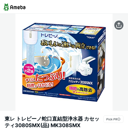
東レ トレビーノ蛇口直結型浄水器 カセッ
ティ3080SMX(品) MK308SMX