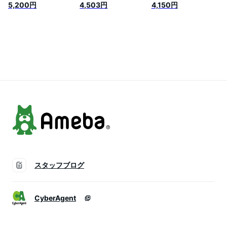
イプ
307MX」 浄水器
5,200円
4,503円
4,150円
スタッフブログ
CyberAgent