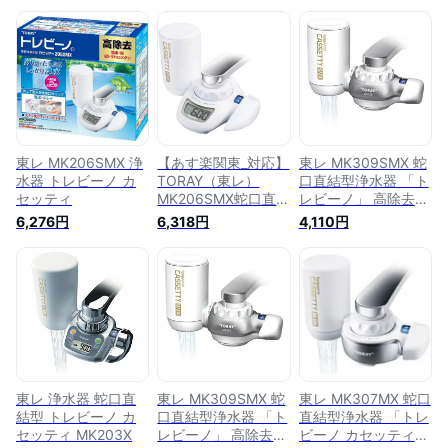
ノ】
東レ MK206SMX 浄
【あす楽関東_対応】
東レ MK309SMX 蛇
水器 トレビーノ カ
TORAY（東レ）
口直結型浄水器 「ト
セッティ
MK206SMX蛇口直結
レビーノ」 高除去タ
型浄水器 トレビーノ
イプ
6,276円
6,318円
4,110円
カセッティ
[4960685892115]
東レ 浄水器 蛇口直
東レ MK309SMX 蛇
東レ MK307MX 蛇口
結型 トレビーノ カ
口直結型浄水器 「ト
直結型浄水器 「トレ
セッティ MK203X
レビーノ」 高除去タ
ビーノ カセッティ