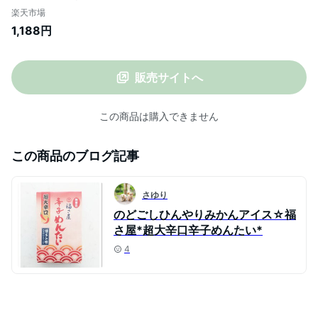
つまみ 晩酌 福岡 博多 土産 ギフト 贈り物
楽天市場
父の日 お中元 御中元 お歳暮 敬老の日【公
1,188円
式ストア】
販売サイトへ
この商品は購入できません
この商品のブログ記事
さゆり
のどごしひんやりみかんアイス☆福
さ屋*超大辛口辛子めんたい*
4