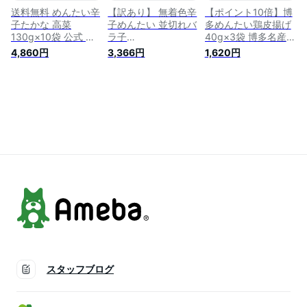
送料無料 めんたい辛
【訳あり】 無着色辛
【ポイント10倍】博
子たかな 高菜
子めんたい 並切れバ
多めんたい鶏皮揚げ
130g×10袋 公式 辛
ラ子
40g×3袋 博多名産
子 めんたい 福さ屋
600g（300g×2）
おつまみ 福さ屋 辛
4,860円
3,366円
1,620円
／ 福さ屋 明太子 辛
／ 福さ屋 明太子 辛
子明太子 ／ 福さ屋
子明太子 おつまみ
子明太子 おつまみ
明太子 辛子明太子
晩酌 福岡 博多 土産
晩酌 福岡 博多 土産
おつまみ 晩酌 福岡
ギフト 贈り物 父の
ギフト 贈り物 父の
博多 土産 ギフト 贈
日 お中元 御中元 お
日 お中元 御中元 お
り物 父の日 お中元
歳暮 【公式ストア】
歳暮 【公式ストア】
御中元 お歳暮 【公
式ストア】
スタッフブログ