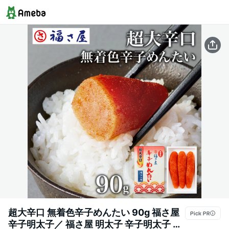
超大辛口 無着色辛子めんたい 90g 福さ屋
辛子明太子／ 福さ屋 明太子 辛子明太子 お