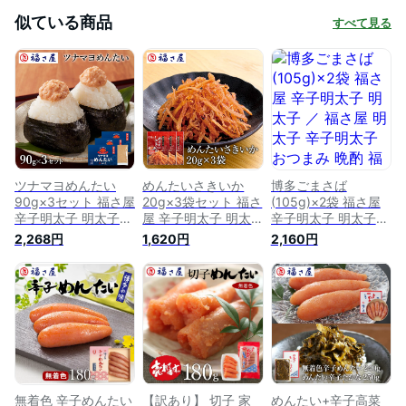
似ている商品
すべて見る
ツナマヨめんたい
めんたいさきいか
博多ごまさば
90g×3セット 福さ屋
20g×3袋セット 福さ
(105g)×2袋 福さ屋
辛子明太子 明太子／
屋 辛子明太子 明太
辛子明太子 明太子
福さ屋 明太子 辛子
子／ 福さ屋 明太子
／ 福さ屋 明太子 辛
2,268円
1,620円
2,160円
明太子 おつまみ 晩
辛子明太子 おつまみ
子明太子 おつまみ
酌 福岡 博多 土産 ギ
晩酌 福岡 博多 土産
晩酌 福岡 博多 土産
フト 贈り物 父の日
ギフト 贈り物 父の
ギフト 贈り物 父の
お中元 御中元 お歳
日 お中元 御中元 お
日 お中元 御中元 お
暮 【公式ストア】
歳暮 敬老の日【公式
歳暮 【公式ストア】
ストア】
無着色 辛子めんたい
【訳あり】 切子 家
めんたい+辛子高菜