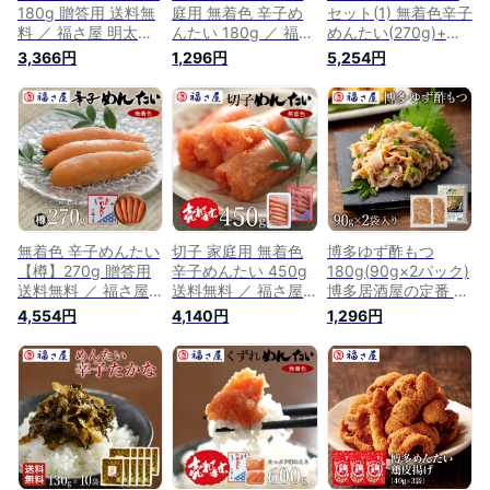
180g 贈答用 送料無
庭用 無着色 辛子め
セット(1) 無着色辛子
料 ／ 福さ屋 明太子
んたい 180g ／ 福さ
めんたい(270g)+め
辛子明太子 おつまみ
屋 明太子 辛子明太
んたい辛子高菜
3,366円
1,296円
5,254円
晩酌 福岡 博多 土産
子 おつまみ 晩酌 福
(250g) 送料無料／
ギフト 贈り物 父の
岡 博多 土産 ギフト
福さ屋 明太子 辛子
日 お中元 御中元 お
贈り物 父の日 お中
明太子 おつまみ 晩
歳暮 【公式ストア】
元 御中元 お歳暮
酌 福岡 博多 土産 ギ
【公式ストア】
フト 贈り物 父の日
お中元 御中元 お歳
暮 【公式ストア】
無着色 辛子めんたい
切子 家庭用 無着色
博多ゆず酢もつ
【樽】270g 贈答用
辛子めんたい 450g
180g(90g×2パック)
送料無料 ／ 福さ屋
送料無料 ／ 福さ屋
博多居酒屋の定番 お
明太子 辛子明太子
明太子 辛子明太子
つまみ 福さ屋 辛子
4,554円
4,140円
1,296円
おつまみ 晩酌 福岡
おつまみ 晩酌 福岡
明太子 明太子／ 福
博多 土産 ギフト 贈
博多 土産 ギフト 贈
さ屋 明太子 辛子明
り物 父の日 お中元
り物 父の日 お中元
太子 おつまみ 晩酌
御中元 お歳暮 【公
御中元 お歳暮 【公
福岡 博多 土産 ギフ
式ストア】
式ストア】
ト 贈り物 父の日 お
中元 御中元 お歳暮
【公式ストア】