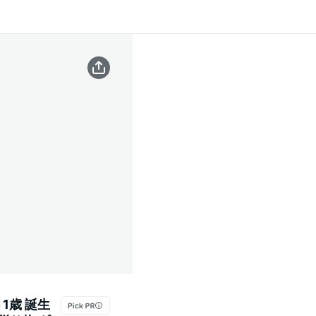
1歳 誕生