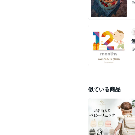
似ている商品