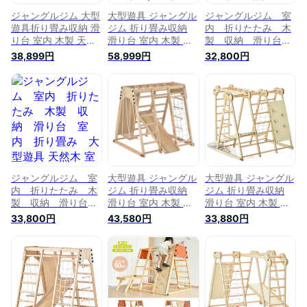
ジャングルジム 大型
大型遊具 ジャングル
ジャングルジム 室
遊具折り畳み収納 滑
ジム 折り畳み収納
内 折りたたみ 木
り台 室内 木製 天然
滑り台 室内 木製 天
製 収納 滑り台
木 耐荷重40kg 室内
然木 室内ジム 遊具
室内 折り畳み 大
38,899円
58,999円
32,800円
ジム 遊具 室内遊具
室内遊具 すべり台
型遊具 天然木 室内
すべり台 屋内 家庭
屋内 家庭用 子供 キ
ジム 遊具 室内遊
用 子供 キッズ男の
ッズ 2歳~6歳 男の子
具 はしこ 雲梯 滑
子 女の子 プレゼン
女の子 プレゼント
り台 吊り輪 屋内
ト おもちゃ
おもちゃ クリスマス
家庭用 子供 キッ
ズ 男の子 女の
子 プレゼント お
もちゃ ブランコ
ジャングルジム 室
大型遊具 ジャングル
大型遊具 ジャングル
内 折りたたみ 木
ジム 折り畳み収納
ジム 折り畳み収納
製 収納 滑り台
滑り台 室内 木製 天
滑り台 室内 木製 天
室内 折り畳み 大
然木 耐荷重40kg 室
然木 耐荷重40kg 室
33,800円
43,580円
33,880円
型遊具 天然木 室内
内ジム 遊具 室内遊
内ジム 遊具 室内遊
ジム 遊具 室内遊
具 すべり台 屋内 家
具 すべり台 屋内 家
具 はしこ 雲梯 滑
庭用 子供 キッズ プ
庭用 子供 キッズ 2歳
り台 吊り輪 屋内
レゼント おもちゃ
~6歳 男の子 女の子
家庭用 子供 キッ
クリスマス 多機能ジ
プレゼント おもちゃ
ズ 男の子 女の
ャングルジム 大型遊
子 プレゼント お
具 男の子 女の子 子