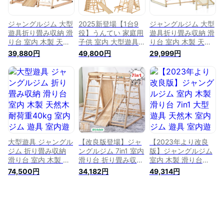
もちゃ ブランコ
どもの日 プレゼント
おもちゃ
ジャングルジム 大型
2025新登場【1台9
ジャングルジム 大型
遊具折り畳み収納 滑
役】うんてい 家庭用
遊具折り畳み収納 滑
り台 室内 木製 天然
子供 室内 大型遊具
り台 室内 木製 天然
木 耐荷重40kg 室内
ジャングルジム
木 耐荷重40kg 室内
39,880円
49,800円
29,999円
ジム 遊具 室内遊具
9WAY 折り畳み収納
ジム 遊具 室内遊具
すべり台 屋内 家庭
滑り台 室内 木製 天
すべり台 屋内 家庭
用 子供 キッズ 2歳
然木 耐荷重50kg 室
用 子供 キッズ 2歳
~6歳 男の子 女の子
内ジム 遊具 室内遊
~6歳 男の子 女の子
プレゼント おもちゃ
具 すべり台 屋内 家
プレゼント おもちゃ
(ジャングルジム-A)
庭用 子供 キッズ男
(B)
の子 女の子 プレゼ
ント おもちゃ
大型遊具 ジャングル
【改良版登場】ジャ
【2023年より改良
ジム 折り畳み収納
ングルジム 7in1 室内
版】ジャングルジム
滑り台 室内 木製 天
滑り台 折り畳み収納
室内 木製 滑り台
然木 耐荷重40kg 室
大型遊具 木製 天然
7in1 大型遊具 天然木
74,500円
34,182円
49,314円
内ジム 遊具 室内遊
木 耐荷重40kg 室内
室内ジム 遊具 室内
具 すべり台 屋内 家
ジム 遊具 室内遊具
遊具 すべり台 屋内
庭用 子供 キッズ 2歳
すべり台 屋内 家庭
家庭用 子供 キッズ
~6歳 男の子 女の子
用 子供 キッズ 2歳
男の子 女の子 プレ
プレゼント おもちゃ
~6歳 男の子 女の子
ゼント おもちゃ 目
クリスマス
プレゼント おもちゃ
玉