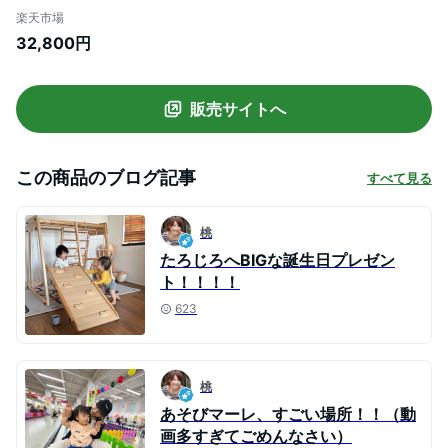
大型遊具 天然木 室内ジム 遊具 室内遊
楽天市場
具 すべり台 屋内 家庭用 子供 キッ
32,800円
ズ 男の子 女の子 プレゼント おもち
ゃ
販売サイトへ
この商品のブログ記事
すべて見る
桃
たろじろへBIGな誕生日プレゼン
ト！！！！
623
桃
あそびマーレ、すごい場所！！（動
画多すぎてごめんなさい）