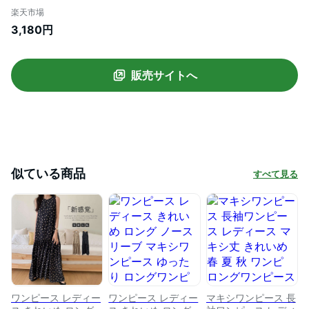
ロング丈 ゆったり マキシワンピ ロングワ
楽天市場
ンピ フレアワンピース リゾートワンピー
3,180円
ス サンドレス サマードレス タンクトップ
無袖 無地 シンプル 大きめ ゆったり 体型カ
バー 涼しい
販売サイトへ
似ている商品
すべて見る
ワンピース レディー
ワンピース レディー
マキシワンピース 長