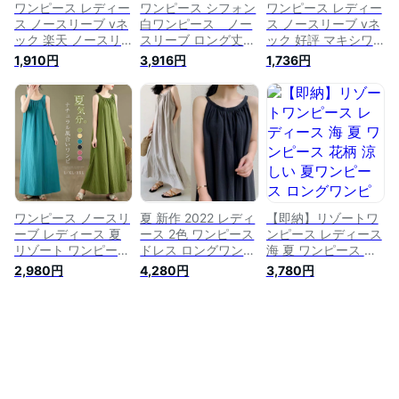
ワンピース レディー
ワンピース シフォン
ワンピース レディー
ス ノースリーブ vネ
白ワンピース ノー
ス ノースリーブ vネ
ック 楽天 ノースリ
スリーブ ロング丈
ック 好評 マキシワ
ーブワンピース マキ
サンドレス サマード
ンピ マキシワンピー
1,910円
3,916円
1,736円
シワンピ ワンピース
レス Aライン ワンピ
ス リネンワンピース
マキシワンピース ワ
ース マキシ ロング
ノースリーブワンピ
ンピ Aライン マキシ
丈 フレアー キャミ
ース ワンピ Aライン
丈 マキシ ロング ロ
ワンピ ストラップ
マキシ丈 マキシ ロ
ング丈 Vネック ゆっ
サマードレス リゾー
ング ロング丈 Vネッ
たり 体型カバー 夏
ト ワンピース
ク ゆったり 体型カ
涼しい シンプル お
バー 夏 涼しい シン
しゃれ きれいめ
プル おしゃれ きれ
いめ
ワンピース ノースリ
夏 新作 2022 レディ
【即納】リゾートワ
ーブ レディース 夏
ース 2色 ワンピース
ンピース レディース
リゾート ワンピース
ドレス ロングワンピ
海 夏 ワンピース 花
ギャザー ロング ワ
ース ロング マキシ
柄 涼しい 夏ワンピ
2,980円
4,280円
3,780円
ンピース ロング丈
ワンピース マキシ丈
ース ロングワンピ
ワンピ 袖なし 無地
キャミワンピース キ
マキシワンピ サマー
フレア マキシ丈 マ
ャミワンピ ノースリ
マキシ丈 ロング丈
キシワンピース ゆっ
ーブ ギャザー リゾ
フレア ゆるっワンピ
たり 体型カバー 大
ートワンピース リゾ
サンドレス サマード
きいサイズ シンプル
ートドレス サマード
レス 長袖 七分袖 二
おしゃれ きれいめ
レス 無地 シンプル
つの腕カバー カジュ
海 旅行 ビーチ 送料
ナチュラル フレア
アル ゆったり 花柄