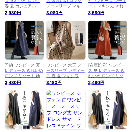
ス きれいめ ロング
ス きれいめ ロング
袖ワンピース レディ
春 夏 カジュアル 水
ノースリーブ マキシ
ース マキシ丈 きれ
玉 ノースリーブ ワ
ワンピース ゆったり
いめ 春 夏 秋 ワンピ
2,980円
3,980円
3,580円
ンピ マキシワンピ
ロングワンピース マ
ロングワンピース ロ
ロングワンピース リ
キシワンピ ロング丈
ング マキシワンピ
ゾートワンピース フ
ワンピ ゆったり フ
マキシ ロングワンピ
レアワンピース サマ
レア サマードレス
着心地 長袖 春ワン
ードレス サンドレス
サンドレス オシャレ
ピース 着瘦せ 無地
フレア ロング丈 マ
大人 体型カバー 春
シンプル 大きめ ゆ
キシ丈 ゆったり お
夏 無地 サイドポケ
ったり 2way 後ろボ
しゃれ
ット お呼ばれ デー
タン お洒落 リゾー
ト 日常 ママ 旅行 海
トワンピ サマードレ
ス
即納 ワンピース 夏
ワンピース 水玉 ノ
[在庫処分] ワンピー
レディース きれいめ
ースリーブ レディー
ス 夏 レディース き
ロング リゾート ゆ
ス 春 夏 マキシワン
れいめ ロング リゾ
ったり 大きいサイズ
ピ ロング ワンピ ロ
ート ゆったり 大き
3,480円
3,180円
2,480円
ロングワンピース ノ
ングワンピース スキ
いサイズ ロングワン
ースリーブ コットン
ッパー リゾートワン
ピース ノースリーブ
ロングワンピース フ
ピース 体型カバー
コットン ロングワン
レア タンクトップ
フレアワンピース ド
ピース フレア タン
マキシワンピース マ
ット柄 切り替え ロ
クトップ マキシワン
キシワンピ 体型カバ
ング丈 マキシ丈 ゆ
ピース マキシワンピ
ー 無地 シンプル 春
ったり おしゃれ 涼
体型カバー 無地 シ
しい
ンプル 春 夏