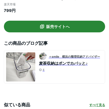
ムジャグ ピッチャー ボトル ジャグ 冷蔵庫
楽天市場
水差し 水出しポット 麦茶 ウォーターピッ
799円
チャー ウォーターポット ウォータージャ
グ 麦茶ポット カラフェ 水 お茶ポット ウォ
ーターカラフェ
販売サイトへ
この商品のブログ記事
＋smile 横浜の整理収納アドバイザー
麦茶収納はポンでカパッと♪
4
似ている商品
すべて見る