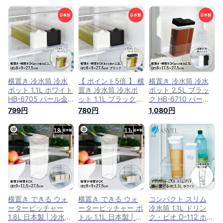
横置き 冷水筒 冷水
【 ポイント5倍 】 横
横置き 冷水筒 冷水
ポット 1.1L ホワイト
置き 冷水筒 冷水ポ
ポット 2.5L ブラッ
HB-6705 パール金
ット 1.1L ブラック
ク HB-6710 パール
属 日本製 | 縦置き ス
HB-6706 パール金
金属 日本製 | 角型 縦
799円
780円
1,080円
リムジャグ ピッチャ
属 日本製 | 縦置き ス
置き スリムジャグ
ー ボトル 冷蔵庫 水
リムジャグ ピッチャ
ピッチャー ボトル
出しポット 麦茶 ウ
ー ボトル 冷蔵庫 水
ジャグ 冷蔵庫 水出
ォーターピッチャー
差し 水出しポット
し 保冷 おしゃれ 水
ウォータージャグ 麦
麦茶 ウォーターピッ
差し ポット 麦茶 お
茶ポット カラフェ
チャー ウォーターポ
茶 ウォーターピッチ
水 お茶ポット 保冷
ット ウォータージャ
ャー ウォーターポッ
ポット ウォーターボ
グ 麦茶ポット カラ
ト ウォータージャグ
トル ジャグ 横置き
フェ お茶ポット 保
麦茶ポット 水筒 大
ピッチャー
冷 ポット
容量 水だし
横置き できる ウォ
横置き できる ウォ
コンパクト スリム
ーターピッチャー
ーターピッチャー ボ
冷水筒 1.1L ドリン
1.8L 日本製 | 冷水筒
トル 1.1L 日本製 | 冷
ク・ビオ D-112 ホワ