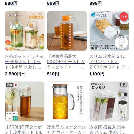
麦茶ポット ティーピ
水筒 麦茶ポット テ
イト アスベル | 横置
880円
899円
899円
ッチャー 縦置き 水
ィーピッチャー 縦置
き スリムジャグ ス
差し プラスチック
き 水差し ピッチャ
リムポット ポット
ウォータージャグ ウ
ー プラスチック 1L
縦置き ピッチャー
ォーターポット お茶
スクエア おしゃれ
ボトル 冷蔵庫 耐熱
ポット ジャグ ボト
ウォータージャグ ウ
水差し ウォーターピ
ル ポット 麦茶 冷蔵
ォーターポット お茶
ッチャー ウォーター
庫 ピッチャー お茶
ポット ジャグ ポッ
ポット 麦茶ポット
洗いやすい 冷茶ポッ
ト 麦茶 冷蔵庫 お茶
お茶ポット ウォータ
ト 冷水 キッチン用
洗いやすい 冷茶 シ
ーボトル 保冷 水出
品 水 便利
ンプル
し 麦茶 容器
お茶ポット ピッチャ
【対象商品最大
スリム 冷水筒 2.1L
ー 麦茶ポット ポッ
90%OFFセール】ガ
ドリンク・ビオ
ト 冷水筒 水差し 横
ラスピッチャー
2100K ホワイト ア
置き お茶 耐熱 おし
1L 冷蔵庫用 水差し
スベル 日本製 | 横置
2,580円〜
510円
1,100円
ゃれ 洗いやすい 麦
麦茶ポット 冷水ポッ
き ポット 縦置き ピ
茶 ウォータージャグ
ト ウォータージャグ
ッチャー ボトル 冷
水 冷水ポット 冷蔵
ピッチャー ジャグ
蔵庫 水出し スリム
庫 ウォーターポット
ポット 麦茶入れ 水
ジャグ 広口 耐熱 水
ジャグ ボトル 冷水
入れ 水出しボトル
差し 水 ウォーター
卓上ポット ティーポ
ウォーターカラフェ
ピッチャー ウォータ
ット おしゃれなピッ
冷水筒 おしゃれ
ーポット 麦茶ポット
チャー 水出し 大容
お茶ポット 水筒 ウ
量 お茶ピッチャー
ォーターボトル 保冷
熱湯
麦茶 お茶 容器
【300円OFFクーポ
冷水筒 ウォータージ
冷水筒 横置き 日本
ン】冷水ポット 1.1L
ャグ ウォーターカラ
製 スリム 麦茶ポッ