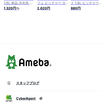
1.8L 単品 冷水筒 ウ
フェ ピッチャー ガ
ト 1.8L ピッチャー
ォーターピッチャー
ラス 水差し 麦茶ポ
クールポット 冷水
1,320円〜
2,620円
880円
ウォータージャグ 横
ット 飲み物 冷蔵庫
容器 冷水ポット ス
置き 縦置き 日本製
縦置き スリムジャグ
リムジャグ パッキン
水差し 冷蔵庫 ポケ
1L 洗いやすい 耐熱
水差し 冷茶ポット
ット ぴったり スリ
耐冷 飲料水 お茶 炭
ウォーターピッチャ
ム ポット ピッチャ
酸 冷蔵庫に入れる
ー ウォータージャグ
ー ジャグ キッチン
冷水ポット
麦茶 ポット
用品 冷蔵庫用品 水
ジュース 麦茶 夏物
スタッフブログ
CyberAgent