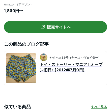
(Disney Pixar x Chronicle Books)
Amazon（アマゾン）
1,860円〜
販売サイトへ
この商品のブログ記事
やすべぇ38号（ヤース・ヴェイダー）
トイ・ストーリー・マニア ! オープ
ン初日♪ (2012年7月9日)
似ている商品
すべて見る