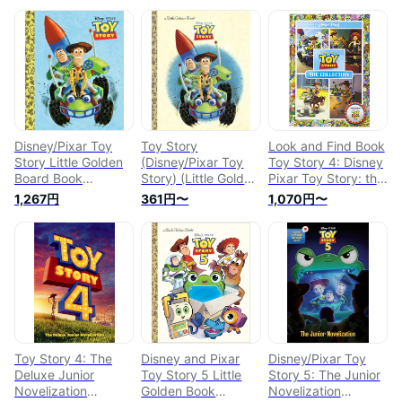
Disney/Pixar Toy
Toy Story
Look and Find Book
Story Little Golden
(Disney/Pixar Toy
Toy Story 4: Disney
Board Book
Story) (Little Golden
Pixar Toy Story: the
(Disney/Pixar Toy
Book)
Collection
1,267円
361円〜
1,070円〜
Story)
DISNEY/PIXAR TOY
STORY LITTLE
（Little Golden
Book） [ Random
House Disney ]
Toy Story 4: The
Disney and Pixar
Disney/Pixar Toy
Deluxe Junior
Toy Story 5 Little
Story 5: The Junior
Novelization
Golden Book
Novelization