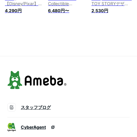
【Disney/Pixar】
Collectible
TOY STORYデザイ
TOY STORY/セット
Postcards (Disney
ン Tシャツ
4,290円
6,480円〜
2,530円
アップ
Pixar x Chronicle
Books)
スタッフブログ
CyberAgent