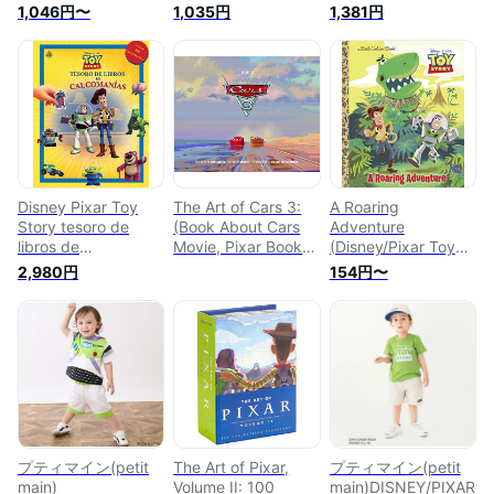
(Disney/Pixar Toy
(English Edition)
(English Edition)
1,046円〜
1,035円
1,381円
Story 4)
Disney Pixar Toy
The Art of Cars 3:
A Roaring
Story tesoro de
(Book About Cars
Adventure
libros de
Movie, Pixar Books,
(Disney/Pixar Toy
calcomanias /
Books for Kids)
Story) (Little Golden
2,980円
154円〜
Disney Pixar Toy
(Disney)
Book)
Story Sticker Book
Treasury
プティマイン(petit
The Art of Pixar,
プティマイン(petit
main)
Volume II: 100
main)DISNEY/PIXAR