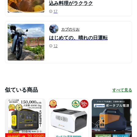
込み料理がラクラク
17
カブのりお
はじめての、晴れの日運転
12
似ている商品
すべて見る