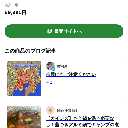
非常用 防災グッズ 蓄電池 正弦波 家庭用蓄
楽天市場
電池 ポータブルバッテリー ポータブル充
69,980円
電器 発電機 小型 コンセント 充電 コンパク
ト 軽量 軽い 持ち運び キャンプ用品 アウト
ドア レジャー 車中泊
販売サイトへ
この商品のブログ記事
吉岡淳
余震にもご注意ください
2
Min(小林 瞳)
【カインズ】もう鍋を洗う必要な
し！蓋つきアルミ鍋でキャンプの煮