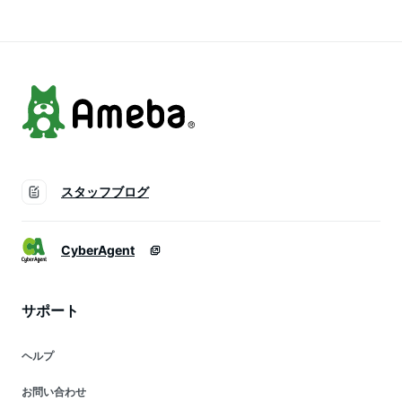
ウトドア キャンプ
ア キャンプ 災害 電
キャンプ 災害 USB
災害 電気毛布 天体
気毛布 天体望遠鏡
出力 非常用 急速充
望遠鏡 電動工具 ポ
電動工具 蓄電器 ポ
電 モバイルバッテリ
ータブルバッテリー
ータブルバッテリー
ー
非常用電源 ACコン
非常用電源
セント
スタッフブログ
CyberAgent
サポート
ヘルプ
お問い合わせ