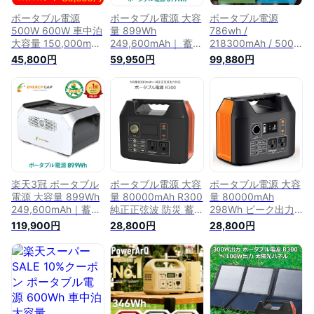
ポータブル電源
ポータブル電源 大容
ポータブル電源
500W 600W 車中泊
量 899Wh
786wh /
大容量 150,000mAh
249,600mAh｜ 蓄電
218300mAh / 500W
ポータブルコンセン
池 家庭用 防災 車中
瞬間最大出力2500W
45,800円
59,950円
99,880円
ト 防災 蓄電池 発電
泊 発電機 ポータブ
大容量 ポータブルバ
機 防災グッズ 停電
ルコンセント バッテ
ッテリー 車中泊 ア
家庭用蓄電池 正弦波
リー キャンプ LEDラ
ウトドア キャンプ
アウトドア キャンプ
イト付 ACアダプタ
防災 蓄電池 発電機
災害 電気毛布 電動
充電 正弦波 ソーラ
防災グッズ 停電 電
工具 ポータブルバッ
ー ポータブルバッテ
源 家庭用蓄電池 電
テリー 非常用電源
リー ポータブル蓄電
動工具 災害 コンセ
ACコンセント
池
ント テレワーク LED
ライト付 ソーラー充
電器
楽天3冠 ポータブル
ポータブル電源 大容
ポータブル電源 大容
電源 大容量 899Wh
量 80000mAh R300
量 80000mAh
249,600mAh｜蓄電
純正正弦波 防災 蓄
298Wh ピーク出力
池 家庭用 防災 車中
電池 発電機 停電 家
398W 純正正弦波 対
119,900円
28,800円
28,800円
泊 発電機 ポータブ
庭用蓄電池 車中泊
応 R300 防災 蓄電池
ルコンセント バッテ
ソーラー アウトドア
発電機 停電 家庭用
リー 正弦波 ソーラ
キャンプ 災害 AC
蓄電池 車中泊 ソー
ー ポータブルバッテ
DC USB出力 非常用
ラー アウトドア キ
リー ポータブル蓄電
急速充電 モバイルバ
ャンプ 災害 AC DC
池 LEDライト付
ッテリー | ポータブ
USB出力 非常用 急
ルバッテリー 電源
速充電 モバイルバッ