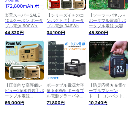
非常用電源 ポータブ
テリー | ポータブル
ル 災害時 充電 スマ
バッテリー 蓄電器
ホ
電源 非常用電源 災
楽天スーパーSALE
【シリーズイチのコ
【ソーラーパネル＋
害
10%クーポン ポータ
ンパクトさ】ポータ
ポータブル電源】ポ
ブル電源 600Wh 車
ブル電源 346Wh
ータブル電源 大容量
中泊 大容量
93,600mAh ポータ
80000mAh R300 ＋
44,820円
34,100円
45,800円
172,800mAh ポータ
ブルコンセント 防災
ソーラーパネル
ブルコンセント 防災
蓄電池 発電機 防災
100W 純正正弦波 防
蓄電池 発電機 防災
グッズ 停電 家庭用
災 蓄電池 発電機 停
グッズ 停電 家庭用
蓄電池 大容量 正弦
電 家庭用蓄電池 車
蓄電池 正弦波 アウ
波 車中泊 アウトド
中泊 ソーラー アウ
トドア キャンプ 災
ア キャンプ 災害 電
トドア キャンプ 災
害 電気毛布 天体望
動工具 蓄電器 ポー
害 AC DC USB出力
遠鏡 電動工具 ポー
タブルバッテリー 非
予備電源 非常用 | ア
タブルバッテリー 非
常用電源 ACコンセ
ウトドア用品 キャン
常用電源 Panasonic
ント DC出力 母の日
プ用品
【圧倒的な高評価レ
ポータブル電源大容
【防災応援★充電ケ
製電池
ビュー2500件超】ポ
量 540Wh ポータブ
ーブルプレゼン
ータブル電源
ル電源ソラーパネル
ト！】 コンパクト
626Wh 車中泊 大容
セット100W ポータ
ポータブル電源 S60
66,000円
71,800円
10,240円
量 174,000mAh ポー
ブルコンセント 防災
大容量 22500mAh
タブルコンセント 防
蓄電池 発電機 防災
防災 蓄電池 発電機
災 蓄電池 発電機 防
グッズ 停電 家庭用
停電 軽量 小型 家庭
災グッズ 停電 家庭
蓄電池 大容量 正弦
用蓄電池 車中泊 ソ
用蓄電池 正弦波 ア
波 車中泊 アウトド
ーラー アウトドア