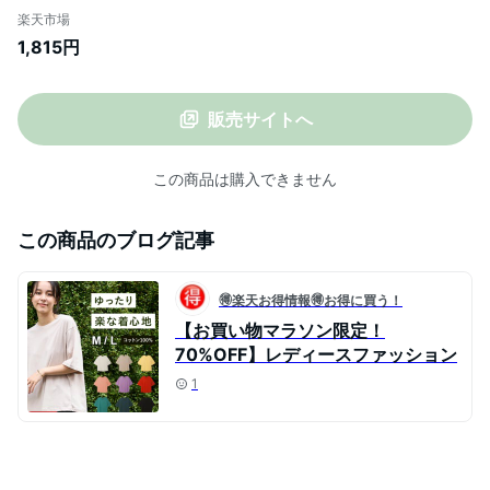
ロンT レディース ロングTシャツ シアー お
楽天市場
しゃれ オシャレ かわいい 可愛い きれいめ
1,815円
お尻隠れる 体型カバー ゆったり ナチュラ
ル ミント ブラウン 大人カジュアル 秋冬
ODORATA オドラタ
販売サイトへ
この商品は購入できません
この商品のブログ記事
🉐楽天お得情報🉐お得に買う！
【お買い物マラソン限定！
70%OFF】レディースファッション
1