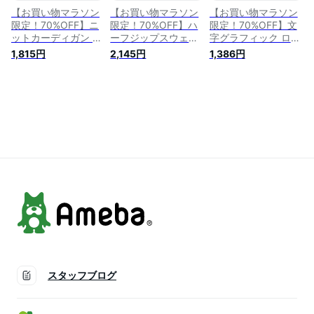
オドラタ
オドラタ
オドラタ
【お買い物マラソン
【お買い物マラソン
【お買い物マラソン
限定！70%OFF】ニ
限定！70%OFF】ハ
限定！70%OFF】文
ットカーディガン カ
ーフジップスウェッ
字グラフィック ロン
ーディガン レディー
ト ジップ スウェッ
T レディース Tシャ
1,815円
2,145円
1,386円
ス ニット カーデ シ
ト プルオーバー レ
ツ ティーシャツ グ
ョート丈 かわいい
ディース おしゃれ
ラフィック ショート
可愛い おしゃれ オ
オシャレ ゆったり
丈 綿100％ おしゃれ
シャレ きれいめ フ
かわいい 可愛い き
オシャレ かわいい
ォーマル カジュアル
れいめ 無地 裏毛 グ
可愛い きれいめ 白
オレンジ ブルー ブ
レー カーキ パープ
ホワイト 黒 ブラッ
ラック フリーサイズ
ル フリーサイズ 大
ク フリーサイズ 大
大人カジュアル 秋冬
人カジュアル オール
人カジュアル オール
ODORATA オドラタ
シーズン 秋冬
シーズン 秋冬
ODORATA オドラタ
ODORATA オドラタ
スタッフブログ