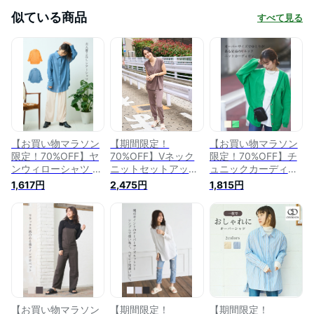
似ている商品
すべて見る
【お買い物マラソン
【期間限定！
【お買い物マラソン
限定！70%OFF】ヤ
70%OFF】Vネック
限定！70%OFF】チ
ンウィローシャツ シ
ニットセットアップ
ュニックカーディガ
ャツ ブラウス レデ
セットアップ Vネッ
ン チュニック カー
1,617円
2,475円
1,815円
ィーストップス 透け
ク 楽ちん レディー
ディガン レディース
感 羽織り シアーシ
ス 体型カバー ゆっ
体型カバー オーバー
ャツ ゆったり おし
たり お尻隠れる か
サイズ ゆったり お
ゃれ オシャレ かわ
わいい おしゃれ カ
しゃれ オシャレ か
いい 可愛い きれい
ジュアル レディース
わいい 可愛い きれ
め お尻隠れる 体型
モカ ブラック 大人
いめ 長袖 カジュア
カバー オレンジ ブ
カジュアル フリーサ
ル オフホワイト グ
ルー フリーサイズ
イズ 秋冬 ODORATA
リーン 大人カジュア
大人カジュアル 秋冬
オドラタ
ル 秋冬 ODORATA
ODORATA オドラ
オドラタ
【お買い物マラソン
【期間限定！
【期間限定！