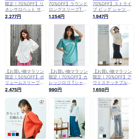
限定！70%OFF】リ
70%OFF】ラウンド
70%OFF】ストライ
ネンサロペット サロ
ロングスリーブT ロ
プ ビッグ シャツ レ
ペット オーバーオー
ンT レディース Tシ
ディース オーバーサ
2,277円
1,254円
1,947円
ル オールインワン
ャツ ティーシャツ
イズ ストライプ カ
ワイドパンツ リネン
トップス カットソー
ジュアル お尻が隠れ
レディース おしゃれ
長袖 お尻隠れる 体
る 体型カバー 羽織
オシャレ かわいい
型カバー シンプル
り しわになりにくい
可愛い きれいめ ゆ
カジュアル 楽ちん
かわいい 可愛い お
ったり 体型カバー
ホワイト ブラック
しゃれ オシャレ ブ
アイボリー ブラウン
グレー フリーサイズ
ルー イエロー フリ
大人カジュアル 秋冬
大人カジュアル 秋冬
ーサイズ 大人カジュ
ODORATA オドラタ
ODORATA オドラタ
アル 秋冬ODORATA
オドラタ
【お買い物マラソン
【お買い物マラソン
【お買い物マラソン
限定！50%OFF】ボ
限定！70%OFF】カ
限定！70%OFF】ア
リュームスリーブ
レッジロゴ Tシャツ
ウトステッチプルオ
BIGTee ビッグT ロ
半袖 ロゴT トップス
ーバー ステッチ カ
2,475円
990円
1,650円
ングTシャツ ドルマ
カットソー プルオー
ジュアル 裏毛 バル
ン ぽわん袖 レディ
バー レディース オ
ーン袖 レイヤード
ース 着回し お尻隠
ーバーサイズ ゆった
レディース プルオー
れる 細見え ゆった
り おしゃれ オシャ
バー おしゃれ オシ
り オフホワイト 白
レ かわいい 可愛い
ャレ かわいい 可愛
ブラック 黒 フリー
きれいめ グリーン
い きれいめ アイボ
サイズ おしゃれ か
ブルー ブラック マ
リー グレー フリー
わいい 大人カジュア
スタード 大人カジュ
サイズ 大人カジュア
ル 秋冬 ODORATA
アル 秋冬 ODORATA
ル 秋冬 ODORATA