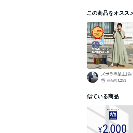
この商品をオスス
ズボラ専業主婦
商品数
1,253
似ている商品