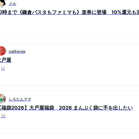
メル
10時まで《鎌倉パスタもファミマも》楽券に登場 10%還元も
california
大戸屋
12
しろたんママ
【福袋2026】大戸屋福袋 2026 まんぷく袋に手を出したい
20