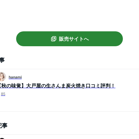
販売サイトへ
事
hanami
【秋の味覚】大戸屋の生さんま炭火焼き口コミ評判！
85
記事