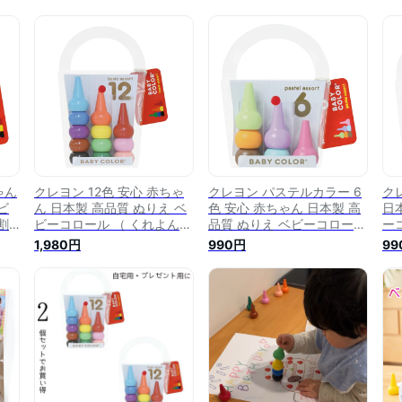
ゃん
クレヨン 12色 安心 赤ちゃ
クレヨン パステルカラー 6
ク
ビ
ん 日本製 高品質 ぬりえ ベ
色 安心 赤ちゃん 日本製 高
日
割
ビーコロール （ くれよん
品質 ぬりえ ベビーコロール
ー
知
割れにくい 女の子 男の子
（ くれよん 割れにくい 女
れ
1,980円
990円
99
ト
知育玩具 プレゼント ギフト
の子 男の子 知育玩具 プレ
育
き
お祝い かわいい お絵かき
ゼント ギフト お祝い かわ
お
ベビー 子供 こども ）
いい お絵かき ベビー 子供
ベ
こども ）
【