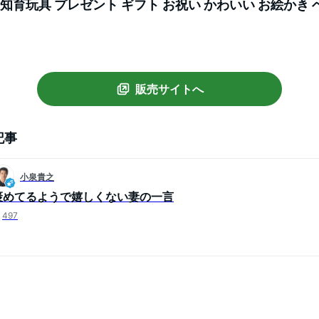
 知育玩具 プレゼント ギフト お祝い かわいい お絵かき 
ョップ】
販売サイトへ
記事
小泉貴之
褒めてるようで嬉しくない妻の一言
497