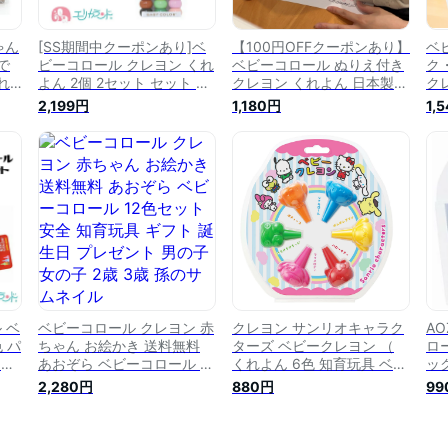
ゃん
[SS期間中クーポンあり]ベ
【100円OFFクーポンあり】
ベ
で
ビーコロール クレヨン くれ
ベビーコロール ぬりえ付き
ク
れ
よん 2個 2セット セット 日
クレヨン くれよん 日本製
ク
男
本製 高品質 ぬりえ プレゼ
高品質 ハーフバースデー 12
ギ
2,199円
1,180円
1,
ト
ント ギフト お祝い 御祝 ハ
色 可愛い かわいい オシャ
育
お
ーフバースデー 12色 可愛い
レ おしゃれ 女の子 男の子
リ
も
かわいい オシャレ おしゃれ
お絵かき ギフト 贈り物 割
き
女の子 男の子 お絵かき ギ
れにくい 12color 子供 ぬり
塗
フト 贈り物 割れにくい 送
え お絵描き 送料無料
料無料
 ベ
ベビーコロール クレヨン 赤
クレヨン サンリオキャラク
A
 パ
ちゃん お絵かき 送料無料
ターズ ベビークレヨン （
ロ
日本
あおぞら ベビーコロール 12
くれよん 6色 知育玩具 ベビ
ッ
ん
色セット 安全 知育玩具 ギ
ーくれよん 赤ちゃん ベビー
ン
2,280円
880円
99
子
フト 誕生日 プレゼント 男
プレゼント ギフト 知育 は
の
全
の子 女の子 2歳 3歳 孫
じめて お絵描き ぬりえ 持
ト
ーム
ちやすい 3歳 4歳 5歳 子供
れ