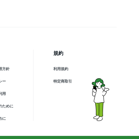
わいい 国産 日本製 知育
絵描き 感性 教育
規約
用方針
利用規約
シー
特定商取引
利用
のために
めに