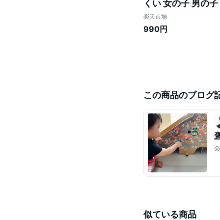
くい 女の子 男の子
こども ） 【39シ
楽天市場
990円
この商品のブログ
似ている商品