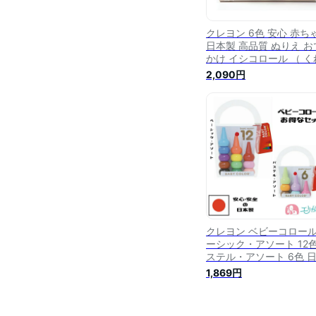
クレヨン 6色 安心 赤ち
日本製 高品質 ぬりえ お
かけ イシコロール （ く
よん 割れにくい 女の子 
2,090円
の子 知育玩具 プレゼン
ギフト お祝い かわいい 
絵かき ベビー 子供 こど
）
クレヨン ベビーコロール
ーシック・アソート 12色
ステル・アソート 6色 
製 高品質 新生児 赤ちゃ
1,869円
ベビー 子供 女の子 男の
塗り絵 お絵かき 安心 安
お家時間 在宅 ステイホ