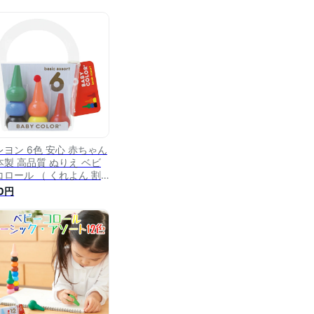
レヨン 6色 安心 赤ちゃん
本製 高品質 ぬりえ ベビ
コロール （ くれよん 割
にくい 女の子 男の子 知
0円
玩具 プレゼント ギフト
祝い かわいい お絵かき
ビー 子供 こども ）
3980円以上送料無料】