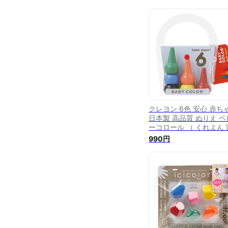
クレヨン 6色 安心 赤ち
日本製 高品質 ぬりえ ベ
ーコロール （ くれよん 
れにくい 女の子 男の子 
990円
育玩具 プレゼント ギフ
お祝い かわいい お絵か
ベビー 子供 こども ）