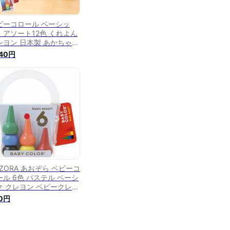
ビーコロール ベーシッ
・アソート12色 くれよん
レヨン 日本製 あかちゃん
フト 子供 幼児 キッズ 知
540円
 プレゼント 安心 安全 ク
スマスプレゼント おえか
 お絵かき ぬりえ 塗りえ
り絵 入園 入学
OZORA あおぞら ベビーコ
ール 6色 パステル ベーシ
ク クレヨン ベビークレヨ
 初めてのクレヨン 初めて
0円
お絵かき ギフト プレゼン
 入園祝い 持ちやすい 折
にくい 子供に持ちやすい