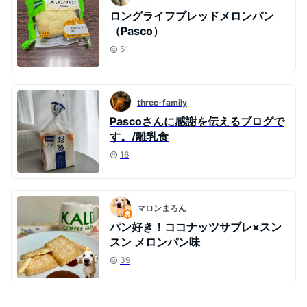
ロングライフブレッドメロンパン
（Pasco）
51
three-family
Pascoさんに感謝を伝えるブログで
す。/離乳食
16
マロンまろん
パン好き！ココナッツサブレ×スン
スン メロンパン味
39