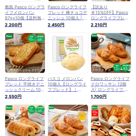
敷島 Pasco ロングラ
Pasco ロングライフ
【訳あり
イフメロンパン
ブレッド 棒チョコデ
☆15%OFF】Pasco
97g×10個【送料無
ニッシュ 10個入 | パ
ロングライフブレッ
料※一部地域は除
スコ パン デニッシ
ド 食べくらべセット
2,200円
2,450円
2,210円
く】ロングライフブ
ュ 菓子パン チョコ
10種10個入 | パスコ
レッド 菓子パン 朝
国産小麦 使用 長持
パン ロングライフ
食 ローリングストッ
ち 日持ち 長期保存
菓子パン 惣菜パン
ク 長持ち 長期保存
非常食 保存食 常温
長期保存 日持ち 長
非常食 防災食
間食 おやつ お試し
持ち 常温 防災 備蓄
防災 備蓄 送料無料
非常食 お試し 詰め
保存料不使用
合わせ 仕送り 買い
置き 国産小麦 使用
Pasco ロングライフ
パスコ メロンパン
Pasco ロングライフ
ブレッド 平焼きデニ
10個入【ロングライ
クロワッサン 12個
ッシュクリーム 10個
フブレッド】｜
入| ロングライフ パ
入 | パスコ ロングラ
Pasco パン 菓子パン
ン パスコ 菓子パン
2,550円
1,700円
イフ パン 菓子パン
｜日持ち 長持ち 買
食事パン 送料無料
デニッシュ 長持ち
い置き ストック
保存料不使用 長持ち
日持ち 長期保存 常
日持ち 長期保存 非
温 賞味期限 長い 非
常食 保存食 常温 お
常食 仕送り 防災 備
試し お取り寄せ 朝
蓄 常備 国産小麦
食 間食 おやつ ギフ
ト 防災 備蓄