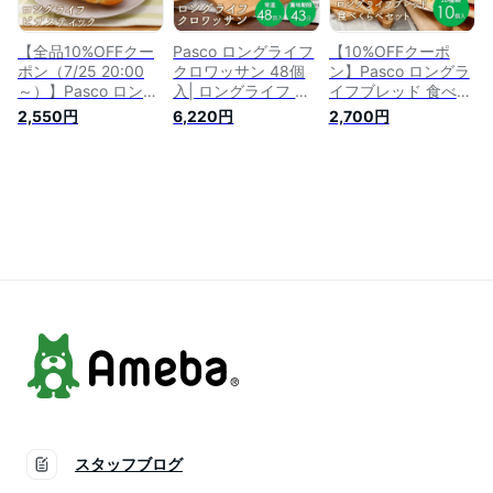
【全品10%OFFクー
Pasco ロングライフ
【10%OFFクーポ
ポン（7/25 20:00
クロワッサン 48個
ン】Pasco ロングラ
～）】Pasco ロング
入| ロングライフ パ
イフブレッド 食べく
ライフブレッド ピザ
ン パスコ 菓子パン
らべセット 10種10
2,550円
6,220円
2,700円
スティック 10個入 |
食事パン 送料無料
個入 | パスコ パン ロ
パスコ パン ピザ 惣
保存料不使用 長持ち
ングライフ 菓子パン
菜パン ロングライフ
日持ち 長期保存 非
惣菜パン 長期保存
長持ち 日持ち 長期
常食 保存食 常温 お
日持ち 長持ち 常温
保存 常温 お試し 非
試し お取り寄せ 朝
防災 備蓄 非常食 お
常食 防災 備蓄 ロー
食 間食 おやつ ギフ
試し 詰め合わせ 仕
リングストック 国産
ト 防災 備蓄
送り 買い置き 国産
小麦 保存料不使用
小麦 お中元 ギフト
スタッフブログ