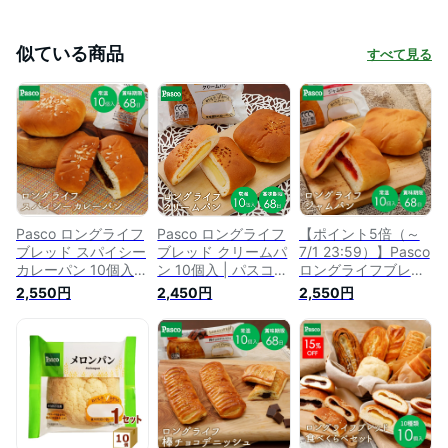
似ている商品
すべて見る
Pasco ロングライフ
Pasco ロングライフ
【ポイント5倍（～
ブレッド スパイシー
ブレッド クリームパ
7/1 23:59）】Pasco
カレーパン 10個入 |
ン 10個入 | パスコ
ロングライフブレッ
パスコ パン 惣菜パ
ロングライフ パン
ド ジャムパン 10個
2,550円
2,450円
2,550円
ン ロングライフ パ
菓子パン 長持ち 日
入 | パスコ ロングラ
ン 長持ち 日持ち 長
持ち 長期保存 常温
イフ パン 菓子パン
期保存 常温 ローリ
お試し 非常食 防災
いちごジャム 長持ち
ングストック 非常食
備蓄 常備 仕送り ま
日持ち 長期保存 非
防災 備蓄 国産小麦
とめ買い ローリング
常食 保存食 常温 お
保存料不使用
ストック 国産小麦
試し 防災 備蓄 常備
ローリングストック
国産小麦