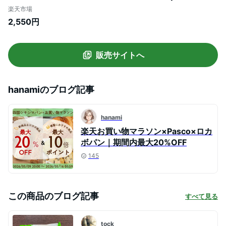
パスコ パン 菓子パン ロングライフ パン 長
楽天市場
持ち 日持ち 長期保存 常温 ローリングスト
2,550円
ック 防災 備蓄 非常食 国産小麦 使用 間食
おやつ 送料無料
販売サイトへ
hanami
のブログ記事
hanami
楽天お買い物マラソン×Pasco×ロカ
ボパン｜期間内最大20%OFF
145
この商品のブログ記事
すべて見る
tock