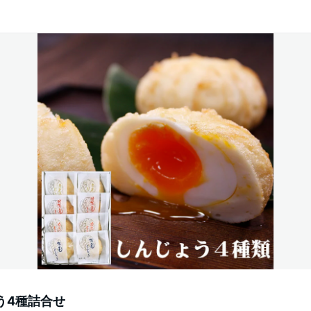
う4種詰合せ