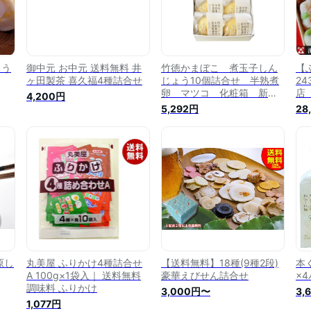
ょう
御中元 お中元 送料無料 井
竹徳かまぼこ 煮玉子しん
【
ヶ田製茶 喜久福4種詰合せ
じょう10個詰合せ 半熟煮
2
卵 マツコ 化粧箱 新
店
4,200円
潟 老舗 贈答 贈り物
詰
5,292円
28
ギフト 内祝 のし 熨
ス
斗 保存料不使用
げ
チ
2
の
原し
丸美屋 ふりかけ4種詰合せ
【送料無料】18種(9種2段)
本
A 100g×1袋入｜ 送料無料
豪華えびせん詰合せ
×
調味料 ふりかけ
3,000円〜
3,
1,077円