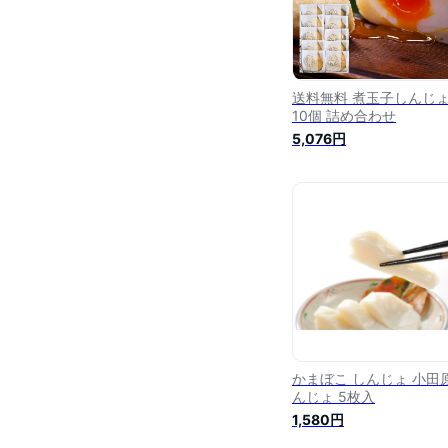
送料無料 煮玉子しんじ
10個 詰め合わせ
5,076円
かまぼこ しんじょ 小田
んじょ 5枚入
1,580円