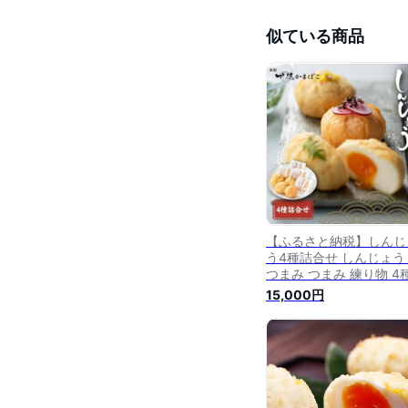
似ている商品
【ふるさと納税】しんじ
う4種詰合せ しんじょう
つまみ つまみ 練り物 4
詰め合わせ セット 海老 
15,000円
ビ 甘海老 甘エビ カニ 蟹
卵 卵 たまご 玉子 新潟
新潟市 】