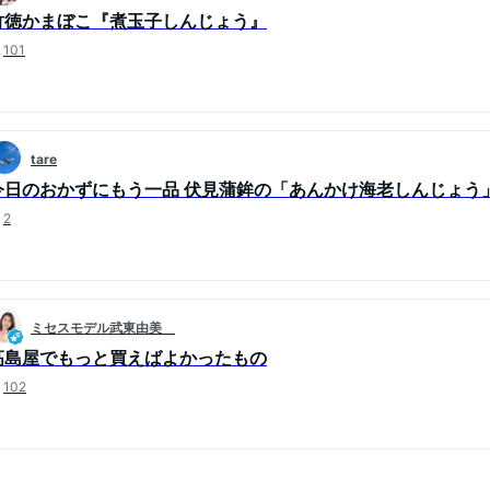
竹徳かまぼこ『煮玉子しんじょう』
101
tare
今日のおかずにもう一品 伏見蒲鉾の「あんかけ海老しんじょう
2
ミセスモデル武東由美
高島屋でもっと買えばよかったもの
102