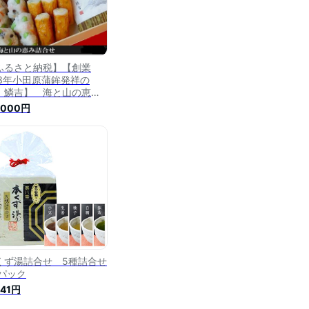
ふるさと納税】【創業
43年小田原蒲鉾発祥の
 鱗吉】 海と山の恵み
合せ 【のし無料サービ
,000円
】【自然薯揚げ いわし揚
 彩しんじょ 笹しんじょ
ーズ竹輪 わさび漬け 創業
40年 伝統と実績の味 伝統
技 神奈川県 小田原市 】
くず湯詰合せ 5種詰合せ
4パック
641円