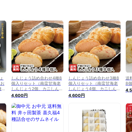
ょ
しんじょう詰め合わせ4種8
しんじょう詰め合わせ3種8
送
 お
個入りセット（南蛮甘海老
個入りセット（南蛮甘海老
8
種
しんじょう2個、カニしんじ
しんじょう4個、カニしんじ
4,
エ
ょう2個、海老しんじょう2
ょう2個、海老しんじょう2
4,600円
4,600円
 煮
個、煮玉子しんじょう2個）
個）竹徳かまぼこ【カマボ
 【
竹徳かまぼこ【カマボコ/か
コ/かまぼこ】【ギフトに！
まぼこ】【ギフトに！贈り
贈り物】【お土産/手土産/プ
物】【お土産/手土産/プレゼ
レゼント/ギフトに！贈り
ント/ギフトに！贈り物】
物】【送料無料】 父の日 お
【送料無料】
中元