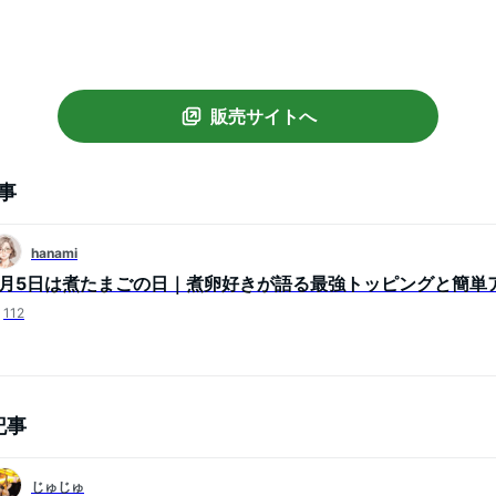
販売サイトへ
事
hanami
2月5日は煮たまごの日｜煮卵好きが語る最強トッピングと簡単
112
記事
じゅじゅ