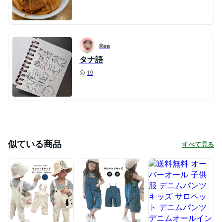
Ree
タナ語
19
似ている商品
すべて見る