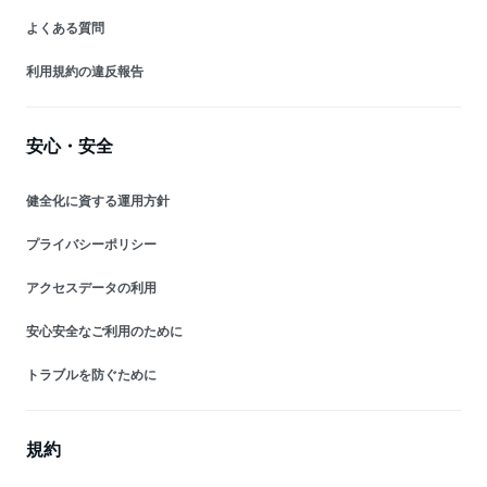
よくある質問
利用規約の違反報告
安心・安全
健全化に資する運用方針
プライバシーポリシー
アクセスデータの利用
安心安全なご利用のために
トラブルを防ぐために
規約