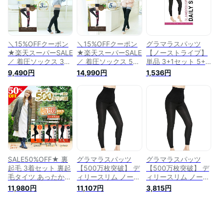
ア 産後ダイエット
グラマラス 夏 弾性
レディース M L LL
下腹ケア スパッツ
ストッキング
正規品 産後ダイエッ
レギンス 黒 ブラッ
ト スパッツ レギン
ク
ス 黒 腹 ふくらはぎ
＼15%OFFクーポン
＼15%OFFクーポン
グラマラスパッツ
★楽天スーパーSALE
★楽天スーパーSALE
【ノーストライプ】
／ 着圧ソックス 3着
／ 着圧ソックス 5着
単品 3+1セット 5+2
セット グラマラスパ
セット グラマラスパ
セット ディリースリ
9,490円
14,990円
1,536円
ッツ スリムレッグ
ッツ スリムレッグ
ム 縞なし 着圧レギ
公式 着圧レギンス
着圧レギンス タイツ
ンス 無地 ハイウエ
夏 レディース タイ
ストッキング 加圧
スト 着圧スパッツ
ツ ストッキング 加
ダイエット 補正下着
着圧タイツ お腹 強
圧 ダイエット 補正
正規品 着圧スパッツ
力 寝るとき ダイエ
下着 正規品 着圧ス
グラマラス オープン
ット 産後ケア 下腹
パッツ グラマラス
トゥ 弾性ストッキン
スリムレギンス (1,
オープントゥ 弾性ス
グ
L-LL)
トッキング
SALE50%OFF★ 裏
グラマラスパッツ
グラマラスパッツ
起毛 3着セット 裏起
【500万枚突破】 デ
【500万枚突破】 デ
毛タイツ あったかタ
ィリースリム ノース
ィリースリム ノース
イツ もこもこ 着圧
トライプ 着圧レギン
トライプ 着圧レギン
11,980円
11,107円
3,815円
レギンス 選べる3タ
ス 無地 ハイウエス
ス 無地 ハイウエス
イプ（ 2WAY or スパ
ト 着圧スパッツ 着
ト 着圧スパッツ 着
ッツ or タイツ ）極
圧タイツ お腹 強力
圧タイツ お腹 強力