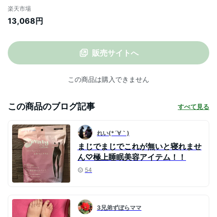
プ デイリースリム 3着セット＋ソフト1着
楽天市場
グラマラスパッツ 公式 正規品 着圧スパッ
13,068円
ツ 着圧タイツ 着圧 無地 腹 産後ケア ふく
らはぎ レギンス 黒 レディース 弾性ストッ
キング
販売サイトへ
この商品は購入できません
この商品のブログ記事
すべて見る
れい(*´∀｀)
まじでまじでこれが無いと寝れませ
ん♡極上睡眠美容アイテム！！
54
3兄弟ずぼらママ