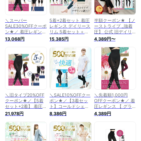
＼スーパー
5着+2着セット 着圧
半額クーポン★ 【ノ
SALE30%OFFクーポ
レギンス デイリース
ーストライプ _強着
ン★／ 着圧レギンス
リム 5着セット＋ソ
圧】 公式 旧デイリ
【旧型3着セット+ナ
フト2着 グラマラス
ースリム レギュラー
13,068円
15,385円
4,389円〜
イト1着】 弾性スト
パッツ 公式 正規品
ソフト グラマラスパ
ッキング ナイトスリ
着圧 夏 レディース
ッツ 正規品 着圧ス
ム レディース 公式
スパッツ タイツ 強
パッツ 着圧タイツ
正規品 着圧 腹 ハイ
力 強着圧 お腹 産後
着圧 ノーストライプ
ウエスト 着圧タイツ
ダイエット 腹 産後
無地 スパッツ タイ
お腹 強力 着圧スパ
ケア 下腹ケア
ツ レギンス ふくら
ッツ 産後 下腹ケア L
はぎ 腹 レディース
LL スパッツ レギン
黒 産後ダイエット
ス 黒 ふくらはぎ 弾
強着圧 YB-LAB.
性ストッキング
＼旧タイプ20%OFF
＼SALE10%OFFクー
＼先着順1,000円
クーポン★／【5着
ポン★／【3着セッ
OFFクーポン★／ 着
セット+2着】 着圧レ
ト】コールドシェイ
圧レギンス 【 グラ
ギンス グラマラスパ
プ 3着セット ひんや
マラスパッツ 単品】
21,978円
8,386円
4,389円
ッツ 5着セット＋ナ
り COLDSHAPE 着
弾性ストッキング ハ
イト用2着 正規品 ハ
圧レギンス 夏用 レ
イウエスト 着圧スパ
イウエスト 腹 着圧
ディース グラマラス
ッツ 着圧タイツ 着
タイツ ソックス お
パッツ 着圧タイツ
圧 お腹 強力 むくみ
腹 強力 着圧 産後ケ
着圧スパッツ 正規品
ダイエット 骨盤ケア