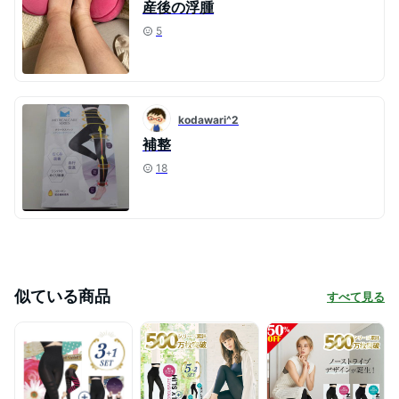
産後の浮腫
5
kodawari^2
補整
18
似ている商品
すべて見る