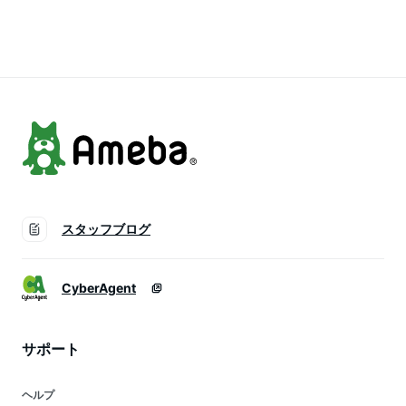
暖 グラマラスパッツ
寝るとき ダイエット
寝るとき ダイエット
ヒートスリム ボア
産後ケア 下腹 スリ
産後ケア 下腹 スリ
あったかレギンス 着
ムレギンス (3, M-L)
ムレギンス (1, M-L)
圧 スパッツ 黒 レギ
ンス
スタッフブログ
CyberAgent
サポート
ヘルプ