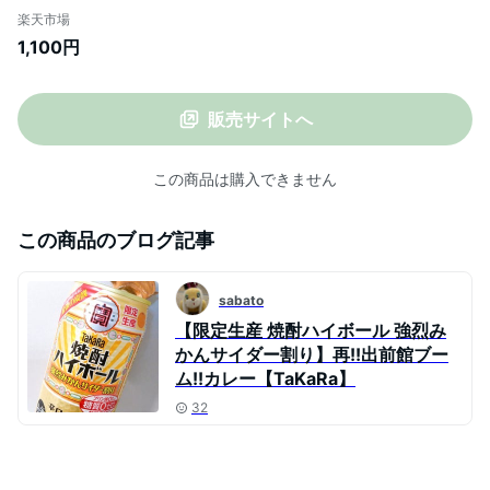
産 インドカレー 甘口 中辛 辛口 お取り寄せ
楽天市場
グルメ ご当地グルメ グルメ 食べ物 たべも
1,100円
の 食品 特産品 名産品 冷凍カレー用 本格イ
ンド料理専門店BISHNU(ビスヌ)】
販売サイトへ
この商品は購入できません
この商品のブログ記事
sabato
【限定生産 焼酎ハイボール 強烈み
かんサイダー割り】再!!出前館ブー
ム!!カレー【TaKaRa】
32