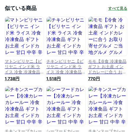
似ている商品
すべて見る
マトンビリヤニ【ビ
チキンビリヤニ【ビ
モモ【冷食 冷凍食品
リヤニ インド米 ラ
リヤニ インド米 ラ
ギフト お土産 イン
イス 冷食 冷凍食品
イス 冷食 冷凍食品
ドカレーに合う お取
ギフト お土産 イン
ギフト お土産 イン
り寄せグルメ ご当地
1,738円
1,518円
770円
ドカレー 甘口 中辛
ドカレー 甘口 中辛
グルメ グルメ 食べ
辛口 お取り寄せグル
辛口 お取り寄せグル
物 たべもの 食品 特
メ ご当地グルメ グ
メ ご当地グルメ グ
産品 名産品 冷凍カ
ルメ 食べ物 たべも
ルメ 食べ物 たべも
レー用 本格インド料
の 食品 特産品 名産
の 食品 特産品 名産
理専門店BISHNU(ビ
品 冷凍カレー用 本
品 冷凍カレー用 本
スヌ)】
格インド料理専門店
格インド料理専門店
BISHNU(ビスヌ)】
BISHNU(ビスヌ)】
チキンスープカレー
シーフードカレー
チキンスープカレー