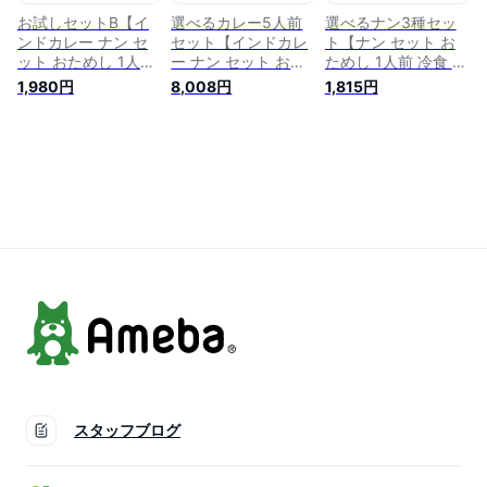
BISHNU(ビスヌ)】
ヌ)】
お試しセットB【イ
選べるカレー5人前
選べるナン3種セッ
ンドカレー ナン セ
セット【インドカレ
ト【ナン セット お
ット おためし 1人前
ー ナン セット おた
ためし 1人前 冷食 冷
冷食 冷凍食品 ギフ
めし 1人前 冷食 冷凍
凍食品 ギフト お土
1,980円
8,008円
1,815円
ト お土産 インドカ
食品 ギフト お土産
産 インドカレーに合
レーに合う お取り寄
インドカレーに合う
う お取り寄せグルメ
せグルメ ご当地グル
お取り寄せグルメ ご
ご当地グルメ グルメ
メ グルメ 食べ物 た
当地グルメ グルメ
食べ物 たべもの 食
べもの 食品 特産品
食べ物 たべもの 食
品 特産品 名産品 冷
名産品 冷凍カレー用
品 特産品 名産品 冷
凍カレー用 本格イン
本格インド料理専門
凍カレー用 本格イン
ド料理専門店
店BISHNU(ビスヌ)】
ド料理専門店
BISHNU(ビスヌ)】
BISHNU(ビスヌ)】
スタッフブログ