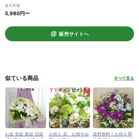
ンジ 供花 お悔やみ 花 お供え 四十九日 お
楽天市場
供え 法事 お供え花 お悔やみ お盆 法要 法
5,980円〜
事 仏花 生花 アレンジメント お彼岸 法要
供養 初盆 命日 四十九日 一周忌 お彼岸 喪
中見舞い ペット
販売サイトへ
似ている商品
すべて見る
お盆 初盆 新盆 旧盆
お供え 花 お悔やみ
送料無料！お供え用