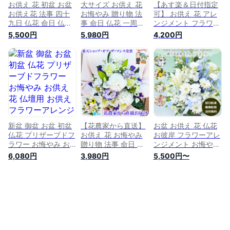
円】
お供え 花 初盆 お盆
大サイズ お供え 花
【あす楽＆日付指定
お供え花 法事 四十
お悔やみ 贈り物 法
可】 お供え 花 アレ
九日 仏花 命日 仏事
事 命日 仏花 一周忌
ンジメント フラワー
法要 お彼岸 オンラ
三回忌 七回忌 月命
ボックス 『 生花 お
5,500円
5,980円
4,200円
イン帰省 新盆 枕花
日 お供え花 お供え
供え花 ボックスフラ
初七日 ペット 供え
物 ペット 四十九日
ワー 』 一周忌 お供
花 故人 フラワー 花
法要 供花 法要 お彼
え物 贈り物 電報 弔
上品 モダン フラワ
岸 お盆 仏事 フラワ
電 即日発送 お悔や
ーギフト お悔やみ
ーアレンジメント 生
み の花 命日 仏花 お
一周忌 フラワーアレ
花 渋沢栄一 花農家
しゃれ フラワーアレ
ンジメント プレゼン
直送 送料無料
ンジメント アレンジ
ト 菊
四十九日 法要 法事
三回忌 喪中見舞い
お彼岸
新盆 御盆 お盆 初盆
【花農家から直送】
お盆 お供え 花 仏花
仏花 プリザーブドフ
お供え 花 お悔やみ
お彼岸 フラワーアレ
ラワー お悔やみ お
贈り物 法事 命日 仏
ンジメント お悔やみ
供え 花 仏壇用 お供
花 お供え物 一周忌
法事 法要 四十九日
6,080円
3,980円
5,500円〜
え フラワーアレンジ
三回忌 七回忌 月命
即日発送 あす楽 法
メント お悔やみ お
日 お供え花 ペット
事 法要 送料無料
花 供花 造花 お花
四十九日 法要 供花
【画像配信】 [生花
仏壇 枯れない 花 一
法要 仏事 お盆 お彼
アレンジメント]
周忌 四十九日 お彼
岸 フラワーアレンジ
岸 喪中見舞い 花 お
メント 生花 渋沢栄
花 お供え 法事 ペッ
一 花農家直送 送料
ト バラ ブリザード
無料