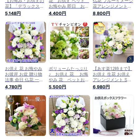
【お悔み・お供えの
花 お供え ペット
仏花 ブルーイメージ
花】「デラックスリ
お悔やみ 即日 お供
花アレンジメントを
リー」 お彼岸 花 生
え 花 アレンジメン
クイックお届け お花
5,148円
4,400円
8,800円
花 フラワーアレンジ
ト お悔やみ 花 ペ
生花 アレンジ アレ
メント 彼岸 お供え
ット お悔やみ 花
ンジメントフラワー
お悔やみ 法要 仏壇
アレンジ 法事 お供
フラワーアレンジメ
初七日 一周忌 四十
え花 四十九日 一
ント お悔やみ花 お
九日 供花 葬儀 供養
周忌 命日 お彼
悔やみの花 お供え花
花 法事 お供え花 仏
岸 新盆 お盆 月
供花 献花 お悔やみ
花 月命日 喪中見舞
間優良ショップ今旬
用 御供え お盆 お彼
い 贈り物 ユリ
お供えフラワーアレ
岸 法事 命日 三回忌
ンジメント4,000円
喪中 四十九日
お供え 花 お悔やみ
ボリュームたっぷり
【あす楽12時まで】
お彼岸 お盆 贈り物
♪ お供え 花 お悔
お供え 生花 お供え
法事 命日 仏花 一周
やみ 花 ペットお供
アレンジメント Sサ
忌 三回忌 七回忌 月
え 生花 ペットお
イズ フラワーアレン
4,780円
5,500円
6,980円
命日 お供え花 お供
悔やみ お花 お彼岸
ジメント お悔やみ
え物 ペット 四十九
花 お盆 花 枕花
アレンジ 花 お供え
日 法要 供花 法要 仏
命日 四十九日 法
お供え物 故人 御供
事 フラワーアレンジ
事 法要 洋花 仏
法事 一周忌 三回忌
メント 生花 渋沢栄
花 新盆 お彼岸
命日 お花 即日発送
一 花農家直送 送料
アレンジメントフラ
供養 花 四十九日 法
無料
ワー 花束 【今旬
要 ペット 枕花 贈り
お供えフラワーアレ
物 寒中見舞い 喪中
ンジメント5,000
見舞い お盆 お彼岸