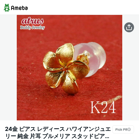
24金 ピアス レディース ハワイアンジュエ
リー 純金 片耳 プルメリア スタッドピアス