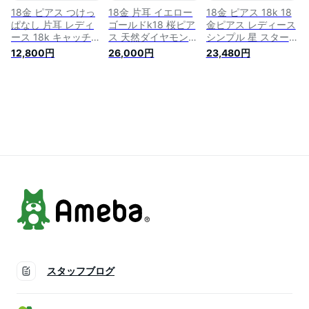
18金 ピアス つけっ
18金 片耳 イエロー
18金 ピアス 18k 18
ぱなし 片耳 レディ
ゴールドk18 桜ピア
金ピアス レディース
ース 18k キャッチの
ス 天然ダイヤモンド
シンプル 星 スター
いらないピアス キャ
ローズクオーツ ピア
ダスト ゴールド 金
12,800円
26,000円
23,480円
ッチなし 牙 片耳用
ス スタッドピアス
ピアス k18 金属アレ
スタッドピアス イエ
天然石 レディース
ルギー対応 スタッド
ローゴールドk18
18k
ピアス シンプルピア
k18 キャッチナッシ
ス 可愛い つけっぱ
ャー 簡単装着 女性
なし 小ぶり 両耳 片
シンプル ジュエリー
耳 小さめ 大人 18k
普段使い 【最短発
ピアス 18 金 アレル
送】
ギー 対応 k18ピアス
おしゃれ 普段 使い
スタッフブログ