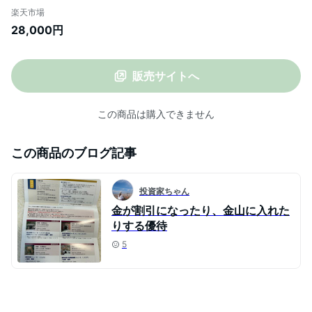
金具は18金 イエローゴールドk18 18k お
楽天市場
しゃれ 大人 人気【最短発送】
28,000円
販売サイトへ
この商品は購入できません
この商品のブログ記事
投資家ちゃん
金が割引になったり、金山に入れた
りする優待
5