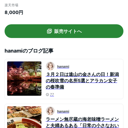
合わせ 辛口 甘口 新潟市
楽天市場
8,000円
販売サイトへ
hanami
のブログ記事
hanami
３月２日は遠山の金さんの日！新潟
の桜吹雪の名所5選とアラカン女子
の春準備
77
hanami
ラーメン無尽蔵の海老味噌ラーメン
と夫婦あるある「日常の小さなおい