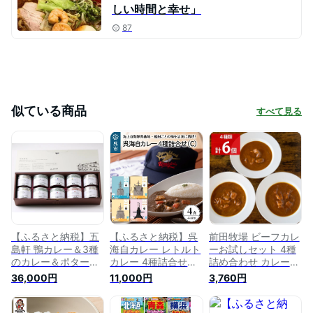
しい時間と幸せ」
87
似ている商品
すべて見る
【ふるさと納税】五
【ふるさと納税】呉
前田牧場 ビーフカレ
島軒 鴨カレー＆3種
海自カレー レトルト
ーお試しセット 4種
のカレー＆ポタージ
カレー 4種詰合せ
詰め合わせ カレー
ュセット カレー 缶
（C） けんりゅう 他
甘口 中辛 辛口 ビー
36,000円
11,000円
3,760円
詰 缶詰め 甘口 中辛
セット カレー レト
フカレー 黒豆カレー
辛口 レトルト 北海
ルト 甘口 中辛 辛口
レトルトカレー 惣菜
道 函館 はこだて ふ
簡単調理 常温保存
カレーライス レトル