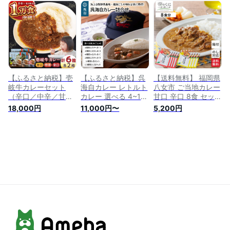
レトルト食品 お取り
せ ギフト 絶品 カレ
チキンカレー ラムカ
寄せグルメ 高級レト
ー 欧風カレー レト
レー ベジタリアンカ
ルトカレー 具沢山
ルト レトルトビーフ
レー ベジタブルカレ
ご当地カレーセット
カレー レトルトパッ
ー
ご飯にかけるレトル
ク 国産和牛 肉 ごろ
ト 高級カレー 和牛
っと 関西 甘辛 甘口
カレー ビーフカレー
中辛 辛口 カレー専
牛 レトルトビーフカ
門店 オリジナルカレ
レー
ー 和牛
【ふるさと納税】壱
【ふるさと納税】呉
【送料無料】 福岡県
岐牛カレーセット
海自カレー レトルト
八女市 ご当地カレー
（辛口／中辛／甘
カレー 選べる 4~12
甘口 辛口 8食 セット
口）《壱岐市》【壱
種 詰合せ 海上自衛
ご当地 レトルトカレ
18,000円
11,000円〜
5,200円
岐フードファクトリ
隊カレー セット バ
ー ギフト ご当地レ
ー】 常温配送 レト
ラエティセット カレ
トルトカレーセット
ルトカレー ご当地
ー レトルト 非常食
詰め合わせ そまりあ
常温 レトルト 簡単
防災 保存食 備蓄 長
ん ビーフカレー 高
調理 ギフト
期保存 甘口 中辛 辛
級 レトルト カレー
[JDW034]
口 簡単調理 常温保
美味しいレトルトカ
存 保存食 送料無料
レー ご当地カレーセ
広島県 呉市
ット レトルトカレー
ギフト 内祝い カレ
ーギフト