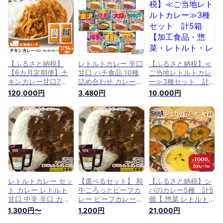
るさと
送料無料 広島県 呉
ト
市
【ふるさと納税】
レトルトカレー 辛口
【ふるさと納税】≪
【6カ月定期便】チ
甘口 ハチ食品 10種
ご当地レトルトカレ
キンカレー甘口7
詰め合わせ カレー
ー≫3種セット 計5
個・辛口7個 計14個
レトルト ご当地グル
箱 【加工食品・惣
120,000円
3,480円
10,000円
食べ比べ
メ 常温保存 仕送り
菜・レトルト・レト
《Panar's》鶏肉 バ
備蓄 ローリングスト
ルトカレー・カレ
ターチキン 冷凍 レ
ック
ー】
トルト 中頓別 北海
道チキンカレー セッ
ト 甘口 辛口 カレー
食べ比べ バターチキ
ン レトルトカレー
惣菜 ふるさと納税
北海道 中頓別町
レトルトカレー セッ
【選べるセット】 和
【ふるさと納税】シ
ト カレー レトルト
牛ごろっとビーフカ
バのカレー5種 計5
甘口 中辛 辛口 カレ
レー ビーフカレー辛
個【 惣菜 レトルト
ー専門店 詰め合わせ
口 レトルトカレー
カレー 中辛 激辛 甘
1,300円〜
1,200円
21,000円
まとめ買い ギフト
まとめ買い 詰め合わ
口】 レトルトカレー