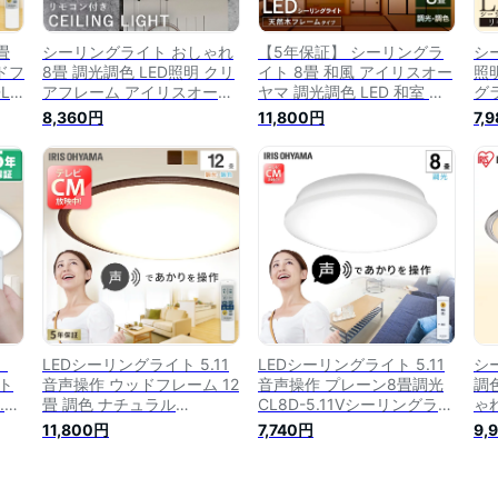
畳
シーリングライト おしゃれ
【5年保証】 シーリングラ
シ
ッドフ
8畳 調光調色 LED照明 クリ
イト 8畳 和風 アイリスオー
照明
L-
アフレーム アイリスオーヤ
ヤマ 調光調色 LED 和室 四
グラ
ライ
マ 天井照明 取付簡単 リビ
角 照明 天井照明 和室 ライ
ラ
8,360円
11,800円
7,
D
ング ダイニング 寝室 照明
ト リモコン 調光調色 おし
コ
ット
器具 簡単設置 工事不要
ゃれ 省エネ LED リモコン
能
 声
CL8DL-5.1CF 照明
LEDシーリングライト モダ
色
【あ
ン 天井照明 LED照明 調光
レ
調色 リビング 寝室 ダイニ
オー
ング 薄型 CL8DL-
5.
5.1JM[2603SI]
】
LEDシーリングライト 5.11
LEDシーリングライト 5.11
シ
ト
音声操作 ウッドフレーム 12
音声操作 プレーン8畳調光
調
.5
畳 調色 ナチュラル
CL8D-5.11Vシーリングライ
ゃれ
CL12DL-5.11WFV-U送料無
ト シーリング ライト らい
L
11,800円
7,740円
9,
グライ
料 シーリングライト ライト
と メタルサーキットシリー
調
明る
メタルサーキット シリーズ
ズ LED 調光 メタルサーキッ
器
LED 調光 調色 電気 節電 音
ト 電気 節電 アイリスオー
明