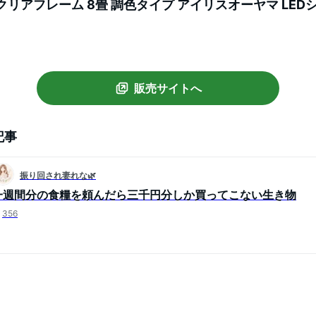
ズ クリアフレーム 8畳 調色タイプ アイリスオーヤマ LE
キットシリーズ クリアフレーム 調色 調光天井照明 取り
す楽
販売サイトへ
記事
振り回され妻れな🌿
一週間分の食糧を頼んだら三千円分しか買ってこない生き物
356