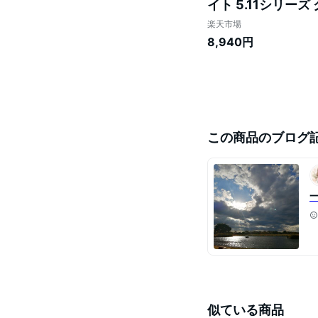
イト 5.11シリー
ライト メタルサー
楽天市場
CL8DL-5.1CF あ
8,940円
この商品のブログ
似ている商品