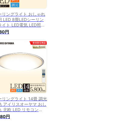
ーリングライト おしゃれ
 LED 8畳LEDシーリン
イト LED電気 LED照明
イト 天井照明 電気 リモ
980円
ン 付 タイマー 留守番機
 薄型 省エネ 電球色 昼光
 節電 タイマー クリアフ
ーム 調光 調色 アイリス
ヤマ 4000lm CL8DL-
1CF【あす楽】
ーリングライト 14畳 調光
色 アイリスオーヤマ おし
 北欧 LED リモコン
EDシーリングライト 調光
980円
色 リモコン付 照明 照明
具 天井 LED照明 天井照明
るい シーリング 電気 リ