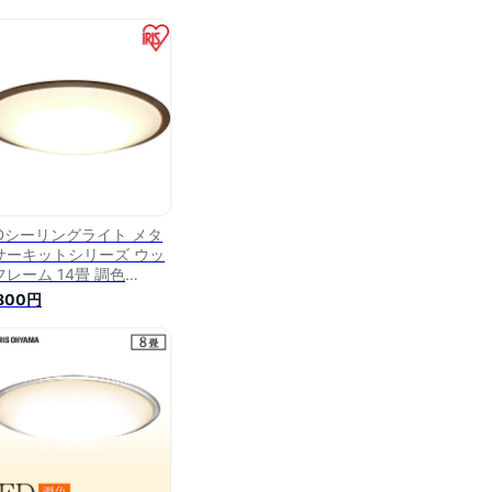
EDシーリングライト メタ
サーキットシリーズ ウッ
フレーム 14畳 調色
14DL-5.1WF ウォールナ
,800円
ト ナチュラル 天井照明
効率 取り付け簡単 LED 省
ネ 調光 調色 ウッディ 木
 ウッド アイリスオーヤマ