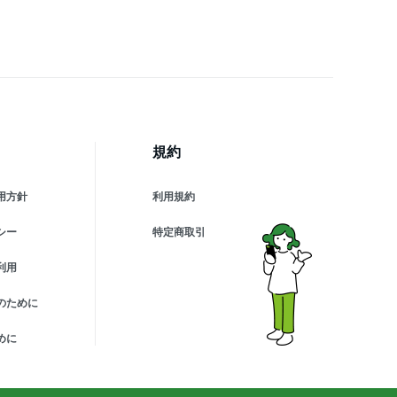
ング リビング 寝室 子供
 CL14DL-5.1CF
規約
用方針
利用規約
シー
特定商取引
利用
のために
めに