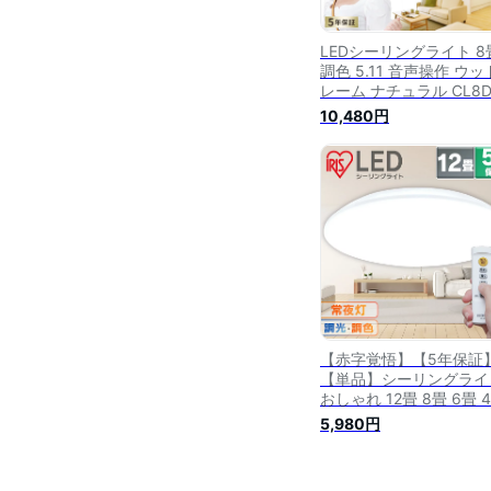
LEDシーリングライト 8
調色 5.11 音声操作 ウ
レーム ナチュラル CL8D
5.11WFV-Uシーリング
10,480円
ト シーリング ライト LE
調光 調色 メタルサーキ
電気 節電 音声 声で操作
操作 アイリスオーヤマ
す楽】
【赤字覚悟】【5年保証
【単品】シーリングライ
おしゃれ 12畳 8畳 6畳 4
畳 4畳 調光調色 CEA-
5,980円
2012DL LEDシーリン
ト リモコン 調光 調色 
い 薄型 電気 照明 ライト