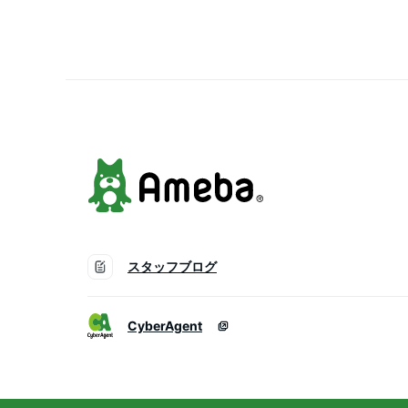
LED シーリング 天井照明
イリスオーヤマ 北欧 あ
スタッフブログ
CyberAgent