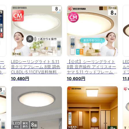
シー
LEDシーリングライト 5.11
【公式】シーリングライト
L
タイ
音クリアフレーム 8畳 調色
8畳 音声操作 アイリスオー
ル
ト
CL8DL-5.11CFV送料無料 シ
ヤマ 5.11 ウッドフレーム 調
ド
ム
ーリングライト シーリング
色 CL8DL-5.11WFV-U 送料
CL
10,480円
10,600円
11
ライト メタルサーキットシ
無料 シーリング ライト メ
ッ
リーズ LED 調光 調色 メタ
タルサーキットシリーズ
高
ルサーキット 電気 節電 音
LED 調光 調色 メタルサーキ
エ
声 声で操作 アイリスオーヤ
ット 声操作5年保証
目
マ