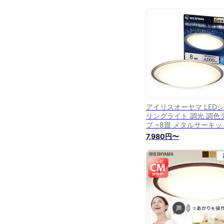
アイリスオーヤマ LED
リングライト 調光 調色
プ ~8畳 メタルサーキッ
シリーズ クリアフレー
7,980円〜
CL8DL-5.1CF