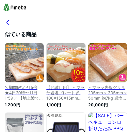
似ている商品
＼期間限定PT5倍
【お試し用】 ヒマラ
ヒマラヤ岩塩グリル
★4日20時〜11日
ヤ岩塩プレート 約
205mm × 305mm ×
1:59／ 【地上波で話
100×150×15mm前
50mm 約7kg 岩塩プ
題！】お試し用 ヒマ
後（角型） 1枚 【焼
レート 焼肉 焼き肉
1,200円
1,100円
20,000円
ラヤ 岩塩 プレート
肉・焼き肉・BBQ・
BBQ グリル 岩塩 ヒ
約200×100×15mm
刺身盛り・寿司
マラヤ岩塩 アウトド
前後（角型） 1枚
皿】 キャンプ グッ
ア キャンプ グリル
【焼肉・焼き肉・
ズ【今ならレビュー
七輪
BBQ・刺身盛り・寿
クーポンプレゼン