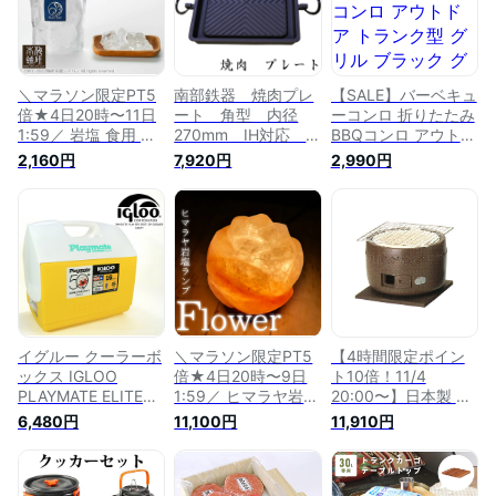
司皿】 キャンプ グ
ト!】
ッズ ベランピング
グリル ごはん 七輪
ソロキャン
＼マラソン限定PT5
南部鉄器 焼肉プレ
【SALE】バーベキュ
倍★4日20時〜11日
ート 角型 内径
ーコンロ 折りたたみ
1:59／ 岩塩 食用 高
270mm IH対応 バ
BBQコンロ アウトド
級岩塩 クレールソル
ーベキュー BBQ
ア トランク型 グリ
2,160円
7,920円
2,990円
ト ブロック 250g ク
アウトドア キャン
ル ブラック グリー
リスタルソルト ヒマ
プ 鉄板 アウトド
ン ステンレス 小型
ラヤ岩塩 送料無料
ア バーベキューグ
コンロ 卓上 カバン
HACCP管理 BRC認
リル 鉄分補給 ソロ
型 キャンプ ベラン
証 クリスタル岩塩
キャン
ピング バーベキュー
塩 熱中症対策 調味
焼肉 ソロキャン 屋
料 ヒマラヤ バーベ
外 レジャー アタッ
キュー BBQ 焼肉
シュケース型
イグルー クーラーボ
＼マラソン限定PT5
【4時間限定ポイン
ックス IGLOO
倍★4日20時〜9日
ト10倍！11/4
PLAYMATE ELITE
1:59／ ヒマラヤ岩塩
20:00〜】日本製 キ
COOLER 32817
ランプ [フラワー型]
ンカ 三河コンロ 卓
6,480円
11,100円
11,910円
Yellow 15L 小型 キャ
[バラ型] 岩塩 【ラン
上用 (ブラウン) BBQ
ンプ アウトドア
プ】 【照明】 【イ
バーベキュー 炭火
BBQ 釣り 部活 スポ
ンテリア】 クリスマ
コンロ しちりん 七
ーツ ベランピング
ス
輪 キャンプ 炭火焼