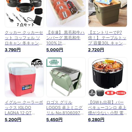
ベランピング サブク
き 焼肉 焼き肉 一人
ーラー デイキャン
キャンプ ソロキャン
ソロキャン
プ
クッカー クッカーセ
【冷凍】 黒毛和牛ハ
【エントリーでP7
ット コッフェル ソ
ンバーグ 黒毛和牛
倍！】 テーブルトッ
ロキャン 冬キャンプ
100% 計
プ 容量30L キャンプ
キャンプ アルミ ア
750g（150g×5枚）
アウトドア トランク
3,790円
5,000円
2,720円
ウトドア グランピン
ソース付き ギフトセ
カーゴ ピクニック
グ ベランピング 鍋
ット お歳暮 敬老の
ソロキャン ベランピ
食器 ケトル ブッシ
日 キャンプ 焼肉
ング 収納バッグ付き
ュクラフト フォーク
BBQ ソロキャン 加
コンパクト 簡易テー
スプーン ナイフ キ
茂川
ブル おしゃれ ギフ
ャンピング 調理器具
ト 敬老の日
BBQ 収納袋付きプ
1〜4人用 あす楽
イグルー クーラーボ
ロゴス グリル
【GWも出荷】バー
ックス IGLOO
LOGOS 卓上ミニグ
ベキューコンロ 卓上
LAGNA 12 QT
リル No.81060970
煙が少ない 小型 電
COOLER 50528
アウトドア キャンプ
気 炭火 BBQ グリル
5,200円
5,450円
6,280円
Watermelon 11L 18
レジャー BBQ バー
セット ステンレス
缶 小型 キャンプ ア
ベキュー グリルかま
アウトドア キャンプ