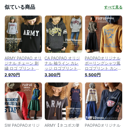
似ている商品
すべて見る
ARMY PAOPAO オリ
CA PAOPAO オリジ
PAOPAOオリジナル
ジナル チェーン 刺
ナル 袖ライン カレ
ボーリングシャツ風
繍 ロゴ プリント ト
ッジ ロゴプリント
ロゴプリント カンガ
レーナー【長袖 カレ
ラグラン プルオーバ
ルーポケット付き ト
2,970円
3,300円
5,500円
ッジ アメカジ ゆる
ーパーカー【綿
レーナー【スウェッ
カジ ストリート 森
100％ コットン アメ
ト プルオーバー 長
ガール 山ガール ミ
カジ ストリート 森
袖 アメカジ ナチュ
ニ裏毛 スウェット地
ガール スウェット地
ラル ストリート 森
カジュアル 別注 プ
カジュアル ヴィンテ
ガール カジュアル
ルオーバー クルーネ
ージ風 古着風 メン
メンズライク バイカ
ック アーミー メン
ズライク レディース
ー 綿100% コットン
ズライク レディース
バイカー お買い得
ヴィンテージ風 古着
M L】【あす楽対
ブラック グレー】
風 ユニセックス】
応】
【あす楽対応】
【あす楽対応】
SW PAOPAOオリジ
ARMY【ネコポス便
PAOPAOオリジナル