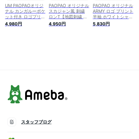
ス】【あす楽対応】
す楽対応】
UM PAOPAOオリジ
PAOPAO オリジナル
PAOPAO オリジナル
ナル カンガルーポケ
スカジャン風 刺繍
ARMY ロゴ プリント
ット付き ロゴプリン
ロンT【地図刺繍 ロ
半袖 ホワイトシャツ
ト スウェット【スノ
ンティ 長袖 アメカ
【白シャツ エポレッ
4,980円
4,950円
5,830円
ーウォッシュ加工 ト
ジ かっこいい ナチ
ト アメカジ ブラウ
レーナー 長袖 アメ
ュラル ストリート
ス アーミーシャツ
カジ ナチュラル ス
森ガール 綿100％ コ
ワークシャツ 古着風
トリート 森ガール
ットン カジュアル
オールドテイスト レ
カジュアル ブラック
ブラック カーキ メ
ディース ヴィンテー
レッド 古着風 ヴィ
ンズライク 古着風
ジ風 ミリタリー ス
ンテージ風】【あす
ヴィンテージ風 バイ
トリート系 バイカー
楽対応】
カー レディース
M L メンズライク】
aw】【あす楽対応】
【あす楽対応】
スタッフブログ