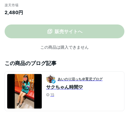
【M L 新色 長袖 アメカジ ゆるカジ 山ガー
楽天市場
ル ミニ裏毛 スウェット地 カジュアル お買
2,480円
得 古着風 ヴィンテージ風 カンガルーポケ
ット メンズライク レディース ネイビー バ
イカー】【あす楽対応】
販売サイトへ
この商品は購入できません
この商品のブログ記事
あいのり沼っち＠育児ブログ
サクちゃん時間♡
15