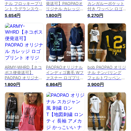
ナル フロッキープリ
発送可】PAOPAOオ
カンガルーポケット
ント ラグランスウェ
リジナル カレッジ
付き ワッペン ロゴ
ット【トレーナー 袖
ロゴ プリント オリ
プリント スウェット
5,654円
1,800円
6,270円
切り替え プルオーバ
ジナル Tシャツ【半
【トレーナー 長袖
ー 長袖 アメカジ ナ
袖 重ね着 レイヤー
袖プリント アメカジ
チュラル ストリート
ド 森ガール 山ガー
ナチュラル ストリー
森ガール カジュアル
ル アメカジ ナチュ
ト 森ガール 大人カ
メンズライク バイカ
ラル ゆるカジ カジ
ジュアル 古着風 ヴ
ー 綿100% コットン
ュアル お買得 セー
ィンテージ風 メンズ
バックプリント ヴィ
ル 激安 バイカー ブ
ライク ユニセックス
ンテージ風 古着風
ラック ネイビー Lサ
インディアン アイボ
ユニセックス】【あ
イズ レディース】
リー ブラック】【あ
す楽対応】
【あす楽対応】
す楽対応】
ARMY-WHRD【ネコ
PAOPAOオリジナル
bob PAOPAO オリジ
ポス便発送可】
インディゴ裏毛 Wフ
ナル ナンバリング
PAOPAO オリジナル
ァスナー ロゴプリン
フェルトワッペン ロ
カレッジ ロゴ プリ
ト ジップアップパー
ゴ Tシャツ【カレッ
1,800円
6,864円
3,900円
ント オリジナル Tシ
カー【zip ハイネッ
ジ 半袖 両面 アメカ
ャツ【半袖 重ね着
ク ジップパーカー
ジ かわいい ナチュ
レイヤード 山ガール
ナチュラル カジュア
ラル ストリート 森
アメカジ ストリート
ル アメカジ ストリ
ガール 綿100％ コッ
系 Tee ナチュラル
ート バイカー レデ
トン 重ね着 カジュ
ゆるカジ カジュアル
ィース 森ガール 古
アル アイボリー ブ
古着風 お買得 セー
着風 ネイビー M L】
ラック M L メンズラ
ル ホワイト レッド
【あす楽対応】
イク 古着風 バイカ
M Lサイズ レディー
ー レディース】【あ