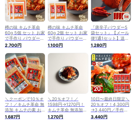
クテギの素 【メール
【メール便1通1セッ
辛子味噌 おうちで簡
便対応1通1個まで】
ト】樽の味 時短
単にキムチが作れ
時短
る！しかも無添加で
す。 内祝い 自家需
要 ご飯のお供
樽の味 キムチ革命
樽の味 キムチ革命
『唐辛子パウダー5
60g 5個 セット お家
60g 2個 セット お家
袋セット』【メール
で手作り パウダー
で手作り パウダー
便1通1セット】送料
キムチパウダー 発酵
キムチパウダー 発酵
無料 樽の味 韓国産
2,700円
1,100円
1,280円
無添加 国産 乳酸菌
無添加 国産 乳酸菌
唐辛子 パウダー 無
発酵食品 漬け物 キ
発酵食品 漬け物 キ
添加 韓国 キムチの
ムチ 韓国 漬物 キム
ムチ 韓国 漬物 キム
素 キムチ鍋 唐辛子
チの素 キムチ鍋 唐
チの素 キムチ鍋 唐
味噌 簡単 自家製 カ
辛子味噌
辛子味噌
クテギの素 キムチ革
命
＼クーポンで10％オ
＼20％オフ！／
10日〜最終日限定＼
フ！／キムチ革命 無
1598円→1270円！
20％オフ！4,300円
添加 キムチの素 お
キムチ革命 無添加
→3,440円／手作り
家で手作り メール便
キムチの素 お家で手
キムチ『無添加 キム
1,687円
1,270円
3,440円
送料無料 樽の味 国
作り メール便送料無
チパウダー 8袋セッ
産 乳酸菌 発酵食品
料 樽の味 国産 乳酸
ト』 メール便送料無
時短 おかず おつま
菌 発酵食品 時短 お
料 樽の味 国産 発酵