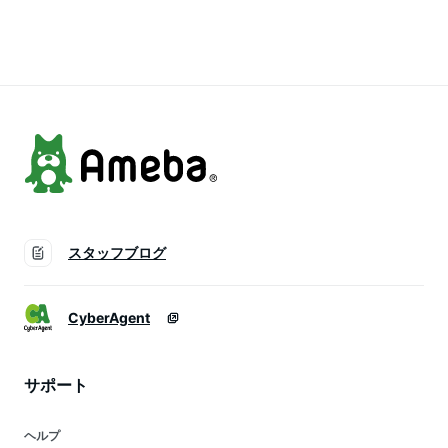
み 焼肉 冷麺 冷奴 夏
かず おつまみ 焼肉
食品 簡単 韓国 キム
バテ対策 子供も安心
冷麺 冷奴 夏バテ対
チの素 キムチ鍋 自
自家製 キムチ 元祖
策 子供も安心 自家
家製 食品【メール便
『キムチ革命』【メ
製 キムチ 元祖 『キ
対応1通1セット】
ール便対応1通1個ま
ムチ革命』【メール
で】 腸活
便対応1通1個まで】
腸活
スタッフブログ
CyberAgent
サポート
ヘルプ