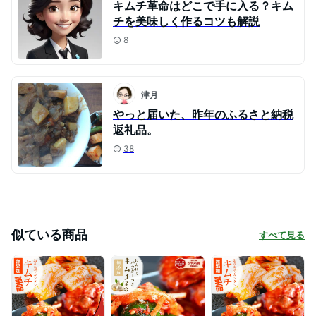
キムチ革命はどこで手に入る？キム
チを美味しく作るコツも解説
8
津月
やっと届いた、昨年のふるさと納税
返礼品。
38
似ている商品
すべて見る