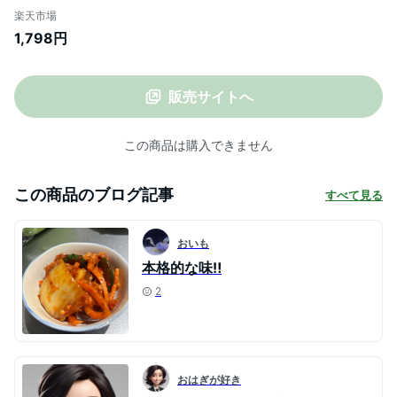
料 お家で手作り キムチ 無添加【メール便
楽天市場
対応1通1個まで】 樽の味 国産 乳酸菌 発酵
1,798円
食品 漬け物 韓国 漬物 キムチの素 キムチ鍋
唐辛子味噌 簡単 に キムチ が作れる カクテ
ギの素
販売サイトへ
この商品は購入できません
この商品のブログ記事
すべて見る
おいも
本格的な味‼︎
2
おはぎが好き