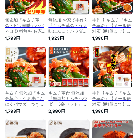
無添加『キムチ革
無添加 お家で手作り
手作り キムチ『キム
命・ピリ辛味』ハバ
『キムチ革命・うま
チ革命』【メール便
ネロ 送料無料 お家
味にんにくパウダー
対応1通1個まで】送
で手作り キムチ【メ
つき』送料無料 【メ
料無料 樽の味 キム
1,798円
1,923円
1,380円
ール便対応1通1個ま
ール便対応1通1個ま
チ 国産 乳酸菌 発酵
で】 樽の味 国産 乳
で】 樽の味 国産 乳
食品 無添加 手作り
酸菌 発酵食品 漬け
酸菌 発酵食品 漬け
キムチ 漬けたて お
物 韓国 漬物 キムチ
物 韓国 漬物 キムチ
家で簡単 韓国 キム
の素 キムチ鍋 唐辛
の素 キムチ鍋 唐辛
チの素 キムチ鍋 唐
子味噌 簡単 に キム
子味噌 簡単 に キム
辛子味噌 おうちで簡
チ が作れる カクテ
チ が作れる カクテ
単にキムチが作れ
ギの素
ギの素 腸活
る！しかも無添加で
す。 内祝い 自家需
要 カクテギの素
キムチ 無添加『キム
キムチ革命 無添加
手作りキムチ『キム
チ革命・うま味にん
『無添加キムチパウ
チ革命』【メール便
にくパウダーつき』
ダー 5袋セット』送
対応1通1個まで】送
送料無料 樽の味 国
料無料 国産 きむち
料無料 樽の味 キム
1,798円
2,980円
1,380円
産 乳酸菌 発酵食品
キムチの素 粉末 乳
チ 国産 乳酸菌 発酵
漬け物 韓国 漬物 キ
酸菌 発酵食品 漬け
食品 無添加 手作り
ムチの素 キムチ鍋
物 韓国総菜 キムチ
キムチ 漬けたて お
唐辛子味噌 簡単 に
鍋 簡単に キムチ が
家で簡単 韓国 キム
キムチ が作れる カ
作れる カクテギの素
チの素 キムチ鍋 唐