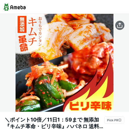
＼ポイント10倍／11日1：59まで 無添加
『キムチ革命・ピリ辛味』ハバネロ 送料無